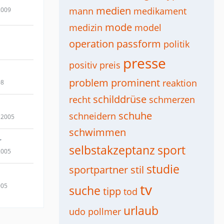
medien
mann
medikament
2009
mode
medizin
model
operation
passform
politik
presse
positiv
preis
problem
prominent
reaktion
08
schilddrüse
recht
schmerzen
schuhe
schneidern
 2005
schwimmen
r
selbstakzeptanz
sport
2005
studie
sportpartner
stil
tv
005
suche
tipp
tod
urlaub
udo pollmer