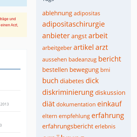
ablehnung
adipositas
iträge und
adipositaschirurgie
einen Arzt,
anbieter
arbeit
angst
artikel
arzt
arbeitgeber
bericht
aussehen
badeanzug
bestellen
bewegung
bmi
buch
dick
diabetes
diskriminierung
diskussion
diät
einkauf
dokumentation
 2013
erfahrung
eltern
empfehlung
erfahrungsbericht
13
erlebnis