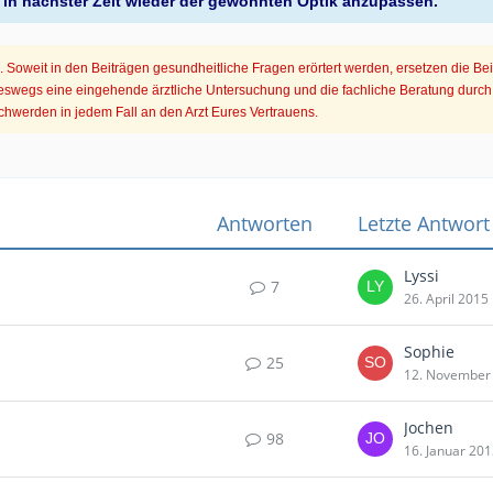
 in nächster Zeit wieder der gewohnten Optik anzupassen.
Soweit in den Beiträgen gesundheitliche Fragen erörtert werden, ersetzen die Be
eswegs eine eingehende ärztliche Untersuchung und die fachliche Beratung durch 
hwerden in jedem Fall an den Arzt Eures Vertrauens.
Antworten
Letzte Antwort
Lyssi
7
26. April 2015
Sophie
25
12. November
Jochen
98
16. Januar 20