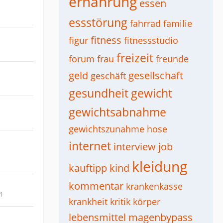
ernährung
essen
essstörung
fahrrad
familie
fitness
figur
fitnessstudio
freizeit
forum
frau
freunde
geld
gesellschaft
geschäft
gesundheit
gewicht
gewichtsabnahme
gewichtszunahme
hose
internet
interview
job
kleidung
kauftipp
kind
kommentar
krankenkasse
11
krankheit
kritik
körper
lebensmittel
magenbypass