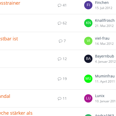
sstrainer
Finchen
41
15. Juli 2012
Knallfrosch
62
21. Mai 2012
tbar ist
viel-frau
7
14. Mai 2012
Bayernbub
12
4. Januar 2012
Muminfrau
19
11. April 2011
andal
Lunix
11
10. Januar 20
che stärker als
Andra1963