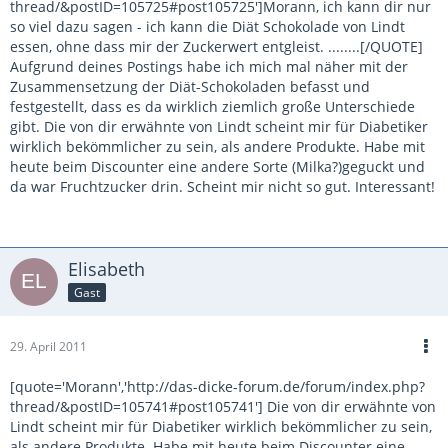
thread/&postID=105725#post105725']Morann, ich kann dir nur
so viel dazu sagen - ich kann die Diät Schokolade von Lindt
essen, ohne dass mir der Zuckerwert entgleist. ........[/QUOTE]
Aufgrund deines Postings habe ich mich mal näher mit der
Zusammensetzung der Diät-Schokoladen befasst und
festgestellt, dass es da wirklich ziemlich große Unterschiede
gibt. Die von dir erwähnte von Lindt scheint mir für Diabetiker
wirklich bekömmlicher zu sein, als andere Produkte. Habe mit
heute beim Discounter eine andere Sorte (Milka?)geguckt und
da war Fruchtzucker drin. Scheint mir nicht so gut. Interessant!
Elisabeth
Gast
29. April 2011
[quote='Morann','http://das-dicke-forum.de/forum/index.php?
thread/&postID=105741#post105741'] Die von dir erwähnte von
Lindt scheint mir für Diabetiker wirklich bekömmlicher zu sein,
als andere Produkte. Habe mit heute beim Discounter eine