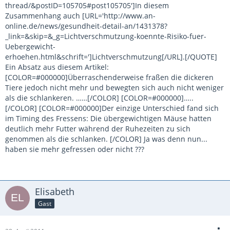
thread/&postID=105705#post105705']In diesem
Zusammenhang auch [URL='http://www.an-
online.de/news/gesundheit-detail-an/1431378?
_link=&skip=&_g=Lichtverschmutzung-koennte-Risiko-fuer-
Uebergewicht-
erhoehen.html&schrift=']Lichtverschmutzung[/URL].[/QUOTE]
Ein Absatz aus diesem Artikel:
[COLOR=#000000]Überraschenderweise fraßen die dickeren
Tiere jedoch nicht mehr und bewegten sich auch nicht weniger
als die schlankeren. ……[/COLOR] [COLOR=#000000]…..
[/COLOR] [COLOR=#000000]Der einzige Unterschied fand sich
im Timing des Fressens: Die übergewichtigen Mäuse hatten
deutlich mehr Futter während der Ruhezeiten zu sich
genommen als die schlanken. [/COLOR] Ja was denn nun...
haben sie mehr gefressen oder nicht ???
Elisabeth
Gast