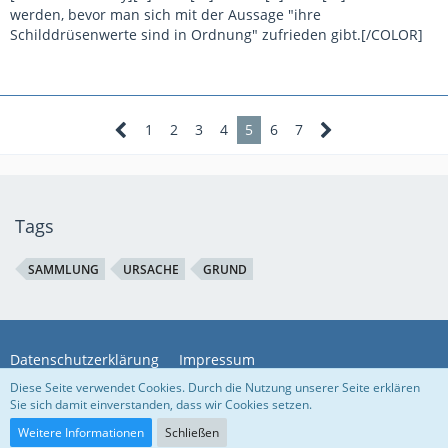
werden, bevor man sich mit der Aussage "ihre
Schilddrüsenwerte sind in Ordnung" zufrieden gibt.[/COLOR]
1
2
3
4
5
6
7
Tags
SAMMLUNG
URSACHE
GRUND
Datenschutzerklärung
Impressum
Diese Seite verwendet Cookies. Durch die Nutzung unserer Seite erklären
Sie sich damit einverstanden, dass wir Cookies setzen.
Community-Software:
WoltLab Suite™ 5.4.7
Weitere Informationen
Schließen