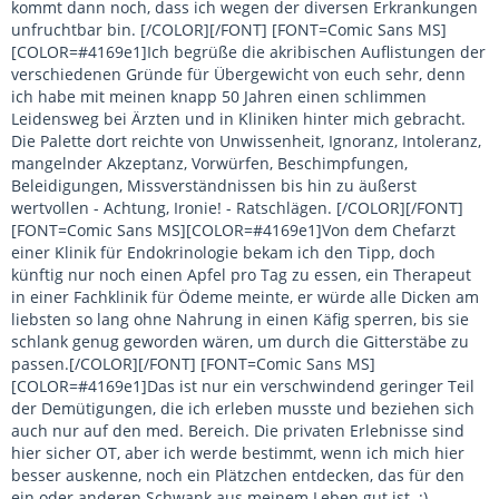
kommt dann noch, dass ich wegen der diversen Erkrankungen
unfruchtbar bin. [/COLOR][/FONT] [FONT=Comic Sans MS]
[COLOR=#4169e1]Ich begrüße die akribischen Auflistungen der
verschiedenen Gründe für Übergewicht von euch sehr, denn
ich habe mit meinen knapp 50 Jahren einen schlimmen
Leidensweg bei Ärzten und in Kliniken hinter mich gebracht.
Die Palette dort reichte von Unwissenheit, Ignoranz, Intoleranz,
mangelnder Akzeptanz, Vorwürfen, Beschimpfungen,
Beleidigungen, Missverständnissen bis hin zu äußerst
wertvollen - Achtung, Ironie! - Ratschlägen. [/COLOR][/FONT]
[FONT=Comic Sans MS][COLOR=#4169e1]Von dem Chefarzt
einer Klinik für Endokrinologie bekam ich den Tipp, doch
künftig nur noch einen Apfel pro Tag zu essen, ein Therapeut
in einer Fachklinik für Ödeme meinte, er würde alle Dicken am
liebsten so lang ohne Nahrung in einen Käfig sperren, bis sie
schlank genug geworden wären, um durch die Gitterstäbe zu
passen.[/COLOR][/FONT] [FONT=Comic Sans MS]
[COLOR=#4169e1]Das ist nur ein verschwindend geringer Teil
der Demütigungen, die ich erleben musste und beziehen sich
auch nur auf den med. Bereich. Die privaten Erlebnisse sind
hier sicher OT, aber ich werde bestimmt, wenn ich mich hier
besser auskenne, noch ein Plätzchen entdecken, das für den
ein oder anderen Schwank aus meinem Leben gut ist. :)