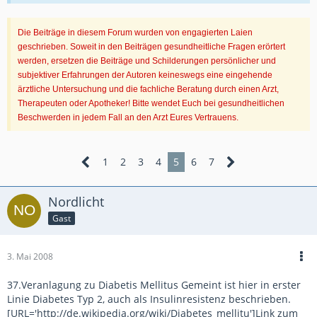
Die Beiträge in diesem Forum wurden von engagierten Laien
geschrieben. Soweit in den Beiträgen gesundheitliche Fragen erörtert
werden, ersetzen die Beiträge und Schilderungen persönlicher und
subjektiver Erfahrungen der Autoren keineswegs eine eingehende
ärztliche Untersuchung und die fachliche Beratung durch einen Arzt,
Therapeuten oder Apotheker! Bitte wendet Euch bei gesundheitlichen
Beschwerden in jedem Fall an den Arzt Eures Vertrauens.
1
2
3
4
5
6
7
Nordlicht
Gast
3. Mai 2008
37.Veranlagung zu Diabetis Mellitus Gemeint ist hier in erster
Linie Diabetes Typ 2, auch als Insulinresistenz beschrieben.
[URL='http://de.wikipedia.org/wiki/Diabetes_mellitu']Link zum