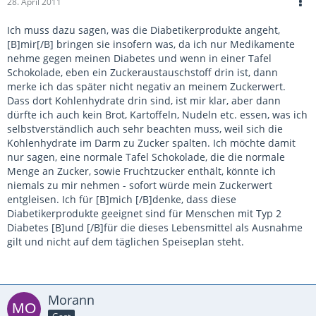
28. April 2011
Ich muss dazu sagen, was die Diabetikerprodukte angeht,
[B]mir[/B] bringen sie insofern was, da ich nur Medikamente
nehme gegen meinen Diabetes und wenn in einer Tafel
Schokolade, eben ein Zuckeraustauschstoff drin ist, dann
merke ich das später nicht negativ an meinem Zuckerwert.
Dass dort Kohlenhydrate drin sind, ist mir klar, aber dann
dürfte ich auch kein Brot, Kartoffeln, Nudeln etc. essen, was ich
selbstverständlich auch sehr beachten muss, weil sich die
Kohlenhydrate im Darm zu Zucker spalten. Ich möchte damit
nur sagen, eine normale Tafel Schokolade, die die normale
Menge an Zucker, sowie Fruchtzucker enthält, könnte ich
niemals zu mir nehmen - sofort würde mein Zuckerwert
entgleisen. Ich für [B]mich [/B]denke, dass diese
Diabetikerprodukte geeignet sind für Menschen mit Typ 2
Diabetes [B]und [/B]für die dieses Lebensmittel als Ausnahme
gilt und nicht auf dem täglichen Speiseplan steht.
Morann