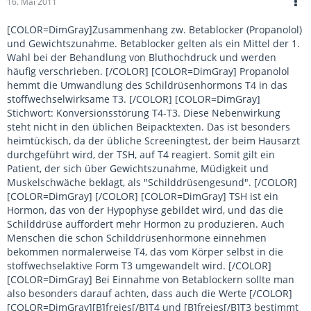
16. Mai 2011
[COLOR=DimGray]Zusammenhang zw. Betablocker (Propanolol)
und Gewichtszunahme. Betablocker gelten als ein Mittel der 1.
Wahl bei der Behandlung von Bluthochdruck und werden
häufig verschrieben. [/COLOR] [COLOR=DimGray] Propanolol
hemmt die Umwandlung des Schildrüsenhormons T4 in das
stoffwechselwirksame T3. [/COLOR] [COLOR=DimGray]
Stichwort: Konversionsstörung T4-T3. Diese Nebenwirkung
steht nicht in den üblichen Beipacktexten. Das ist besonders
heimtückisch, da der übliche Screeningtest, der beim Hausarzt
durchgeführt wird, der TSH, auf T4 reagiert. Somit gilt ein
Patient, der sich über Gewichtszunahme, Müdigkeit und
Muskelschwäche beklagt, als "Schilddrüsengesund". [/COLOR]
[COLOR=DimGray] [/COLOR] [COLOR=DimGray] TSH ist ein
Hormon, das von der Hypophyse gebildet wird, und das die
Schilddrüse auffordert mehr Hormon zu produzieren. Auch
Menschen die schon Schilddrüsenhormone einnehmen
bekommen normalerweise T4, das vom Körper selbst in die
stoffwechselaktive Form T3 umgewandelt wird. [/COLOR]
[COLOR=DimGray] Bei Einnahme von Betablockern sollte man
also besonders darauf achten, dass auch die Werte [/COLOR]
[COLOR=DimGray][B]freies[/B]T4 und [B]freies[/B]T3 bestimmt