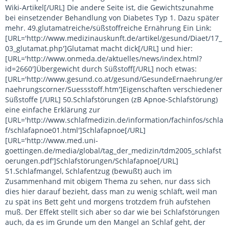
Wiki-Artikel[/URL] Die andere Seite ist, die Gewichtszunahme
bei einsetzender Behandlung von Diabetes Typ 1. Dazu später
mehr. 49.glutamatreiche/süßstoffreiche Ernährung Ein Link:
[URL='http://www.medizinauskunft.de/artikel/gesund/Diaet/17_
03_glutamat.php']Glutamat macht dick[/URL] und hier:
[URL='http://www.onmeda.de/aktuelles/news/index.html?
id=2660']Übergewicht durch Süßstoff[/URL] noch etwas:
[URL='http://www.gesund.co.at/gesund/GesundeErnaehrung/er
naehrungscorner/Suessstoff.htm']Eigenschaften verschiedener
Süßstoffe [/URL] 50.Schlafstörungen (zB Apnoe-Schlafstörung)
eine einfache Erklärung zur
[URL='http://www.schlafmedizin.de/information/fachinfos/schla
f/schlafapnoe01.html']Schlafapnoe[/URL]
[URL='http://www.med.uni-
goettingen.de/media/global/tag_der_medizin/tdm2005_schlafst
oerungen.pdf']Schlafstörungen/Schlafapnoe[/URL]
51.Schlafmangel, Schlafentzug (bewußt) auch im
Zusammenhand mit obigem Thema zu sehen, nur dass sich
dies hier darauf bezieht, dass man zu wenig schläft, weil man
zu spät ins Bett geht und morgens trotzdem früh aufstehen
muß. Der Effekt stellt sich aber so dar wie bei Schlafstörungen
auch, da es im Grunde um den Mangel an Schlaf geht, der