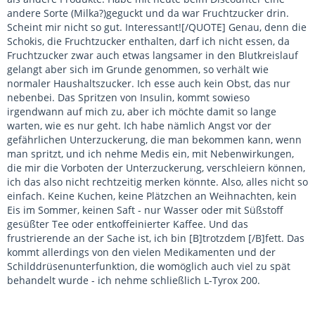
andere Sorte (Milka?)geguckt und da war Fruchtzucker drin.
Scheint mir nicht so gut. Interessant![/QUOTE] Genau, denn die
Schokis, die Fruchtzucker enthalten, darf ich nicht essen, da
Fruchtzucker zwar auch etwas langsamer in den Blutkreislauf
gelangt aber sich im Grunde genommen, so verhält wie
normaler Haushaltszucker. Ich esse auch kein Obst, das nur
nebenbei. Das Spritzen von Insulin, kommt sowieso
irgendwann auf mich zu, aber ich möchte damit so lange
warten, wie es nur geht. Ich habe nämlich Angst vor der
gefährlichen Unterzuckerung, die man bekommen kann, wenn
man spritzt, und ich nehme Medis ein, mit Nebenwirkungen,
die mir die Vorboten der Unterzuckerung, verschleiern können,
ich das also nicht rechtzeitig merken könnte. Also, alles nicht so
einfach. Keine Kuchen, keine Plätzchen an Weihnachten, kein
Eis im Sommer, keinen Saft - nur Wasser oder mit Süßstoff
gesüßter Tee oder entkoffeinierter Kaffee. Und das
frustrierende an der Sache ist, ich bin [B]trotzdem [/B]fett. Das
kommt allerdings von den vielen Medikamenten und der
Schilddrüsenunterfunktion, die womöglich auch viel zu spät
behandelt wurde - ich nehme schließlich L-Tyrox 200.