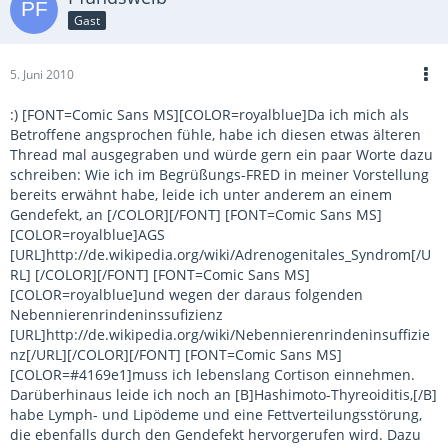
Gast
5. Juni 2010
:) [FONT=Comic Sans MS][COLOR=royalblue]Da ich mich als
Betroffene angsprochen fühle, habe ich diesen etwas älteren
Thread mal ausgegraben und würde gern ein paar Worte dazu
schreiben: Wie ich im Begrüßungs-FRED in meiner Vorstellung
bereits erwähnt habe, leide ich unter anderem an einem
Gendefekt, an [/COLOR][/FONT] [FONT=Comic Sans MS]
[COLOR=royalblue]AGS
[URL]http://de.wikipedia.org/wiki/Adrenogenitales_Syndrom[/U
RL] [/COLOR][/FONT] [FONT=Comic Sans MS]
[COLOR=royalblue]und wegen der daraus folgenden
Nebennierenrindeninssufizienz
[URL]http://de.wikipedia.org/wiki/Nebennierenrindeninsuffizie
nz[/URL][/COLOR][/FONT] [FONT=Comic Sans MS]
[COLOR=#4169e1]muss ich lebenslang Cortison einnehmen.
Darüberhinaus leide ich noch an [B]Hashimoto-Thyreoiditis,[/B]
habe Lymph- und Lipödeme und eine Fettverteilungsstörung,
die ebenfalls durch den Gendefekt hervorgerufen wird. Dazu