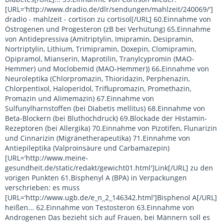
[URL='http://www.dradio.de/dlr/sendungen/mahlzeit/240069/']
dradio - mahlzeit - cortison zu cortisol[/URL] 60.Einnahme von
Östrogenen und Progesteron (zB bei Verhütung) 65.Einnahme
von Antidepressiva (Amitriptylin, Imipramin, Desipramin,
Nortriptylin, Lithium, Trimipramin, Doxepin, Clomipramin,
Opipramol, Mianserin, Maprotilin, Tranylcypromin (MAO-
Hemmer) und Moclobemid (MAO-Hemmer)) 66.Einnahme von
Neuroleptika (Chlorpromazin, Thioridazin, Perphenazin,
Chlorpentixol, Haloperidol, Triflupromazin, Promethazin,
Promazin und Alimemazin) 67.Einnahme von
Sulfunylharnstoffen (bei Diabetis mellitus) 68.Einnahme von
Beta-Blockern (bei Bluthochdruck) 69.Blockade der Histamin-
Rezeptoren (bei Allergika) 70.Einnahme von Pizotifen, Flunarizin
und Cinnarizin (Migränetherapeutika) 71.Einnahme von
Antiepileptika (Valproinsäure und Carbamazepin)
[URL='http://www.meine-
gesundheit.de/static/redakt/gewicht01.html']Link[/URL] zu den
vorigen Punkten 61.Bisphenyl A (BPA) in Verpackungen
verschrieben: es muss
[URL='http://www.ugb.de/e_n_2_146342.html']Bisphenol A[/URL]
heißen... 62.Einnahme von Testosteron 63.Einnahme von
Androgenen Das bezieht sich auf Frauen, bei Männern soll es