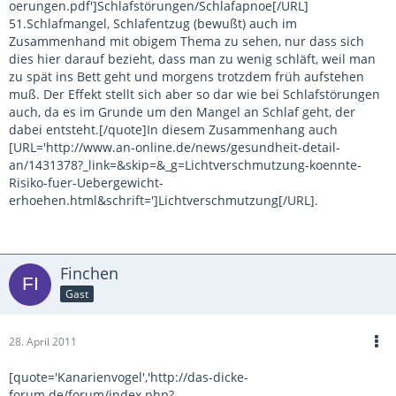
oerungen.pdf']Schlafstörungen/Schlafapnoe[/URL]
51.Schlafmangel, Schlafentzug (bewußt) auch im
Zusammenhand mit obigem Thema zu sehen, nur dass sich
dies hier darauf bezieht, dass man zu wenig schläft, weil man
zu spät ins Bett geht und morgens trotzdem früh aufstehen
muß. Der Effekt stellt sich aber so dar wie bei Schlafstörungen
auch, da es im Grunde um den Mangel an Schlaf geht, der
dabei entsteht.[/quote]In diesem Zusammenhang auch
[URL='http://www.an-online.de/news/gesundheit-detail-
an/1431378?_link=&skip=&_g=Lichtverschmutzung-koennte-
Risiko-fuer-Uebergewicht-
erhoehen.html&schrift=']Lichtverschmutzung[/URL].
Finchen
Gast
28. April 2011
[quote='Kanarienvogel','http://das-dicke-
forum.de/forum/index.php?