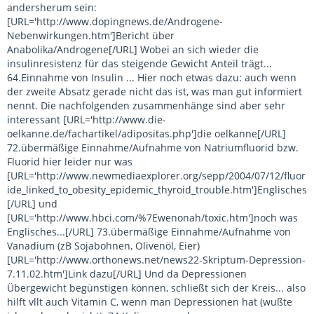
andersherum sein:
[URL='http://www.dopingnews.de/Androgene-
Nebenwirkungen.htm']Bericht über
Anabolika/Androgene[/URL] Wobei an sich wieder die
insulinresistenz für das steigende Gewicht Anteil trägt...
64.Einnahme von Insulin ... Hier noch etwas dazu: auch wenn
der zweite Absatz gerade nicht das ist, was man gut informiert
nennt. Die nachfolgenden zusammenhänge sind aber sehr
interessant [URL='http://www.die-
oelkanne.de/fachartikel/adipositas.php']die oelkanne[/URL]
72.übermäßige Einnahme/Aufnahme von Natriumfluorid bzw.
Fluorid hier leider nur was
[URL='http://www.newmediaexplorer.org/sepp/2004/07/12/fluor
ide_linked_to_obesity_epidemic_thyroid_trouble.htm']Englisches
[/URL] und
[URL='http://www.hbci.com/%7Ewenonah/toxic.htm']noch was
Englisches...[/URL] 73.übermäßige Einnahme/Aufnahme von
Vanadium (zB Sojabohnen, Olivenöl, Eier)
[URL='http://www.orthonews.net/news22-Skriptum-Depression-
7.11.02.htm']Link dazu[/URL] Und da Depressionen
Übergewicht begünstigen können, schließt sich der Kreis... also
hilft vllt auch Vitamin C, wenn man Depressionen hat (wußte