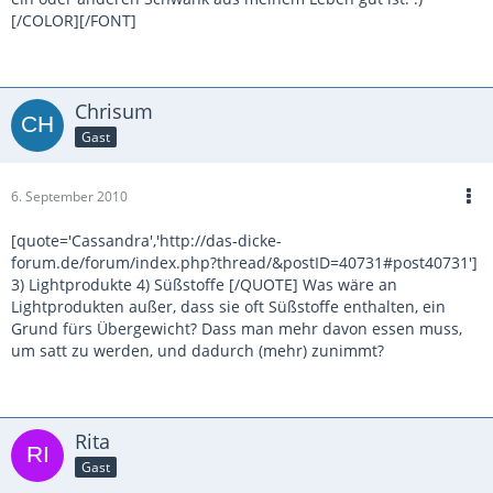
[/COLOR][/FONT]
Chrisum
Gast
6. September 2010
[quote='Cassandra','http://das-dicke-
forum.de/forum/index.php?thread/&postID=40731#post40731']
3) Lightprodukte 4) Süßstoffe [/QUOTE] Was wäre an
Lightprodukten außer, dass sie oft Süßstoffe enthalten, ein
Grund fürs Übergewicht? Dass man mehr davon essen muss,
um satt zu werden, und dadurch (mehr) zunimmt?
Rita
Gast