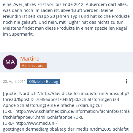
eine Zwei-Jahres-Frist vor, bis Ende 2012. Außerdem darf alles,
was dann noch im Laden ist, abverkauft werden. Meine
Freundin ist seit knapp 20 Jahren Typ I und hat solche Produkte
noch nie gekauft. Und nein, mit "Light" hat das nichts zu tun.
Meistens findet man diese Produkte in einem speziellen Regal
im Supermarkt.
Martina
Administrator
28. April 2011
Offizieller Beitrag
[quote='Nordlicht','http://das-dicke-forum.de/forum/index.php?
thread/&postID=70456#post70456']50.Schlafstörungen (zB
Apnoe-Schlafstörung) eine einfache Erklärung zur
[URL='http://www.schlafmedizin.de/information/fachinfos/schla
f/schlafapnoe01.html']Schlafapnoe[/URL]
[URL='http://www.med.uni-
goettingen.de/media/global/tag_der_medizin/tdm2005_schlafst