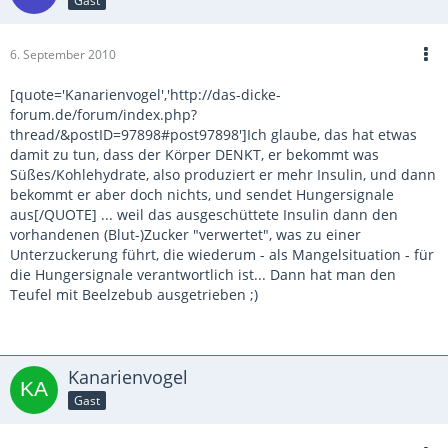
Gast
6. September 2010
[quote='Kanarienvogel','http://das-dicke-
forum.de/forum/index.php?
thread/&postID=97898#post97898']Ich glaube, das hat etwas
damit zu tun, dass der Körper DENKT, er bekommt was
Süßes/Kohlehydrate, also produziert er mehr Insulin, und dann
bekommt er aber doch nichts, und sendet Hungersignale
aus[/QUOTE] ... weil das ausgeschüttete Insulin dann den
vorhandenen (Blut-)Zucker "verwertet", was zu einer
Unterzuckerung führt, die wiederum - als Mangelsituation - für
die Hungersignale verantwortlich ist... Dann hat man den
Teufel mit Beelzebub ausgetrieben ;)
Kanarienvogel
Gast