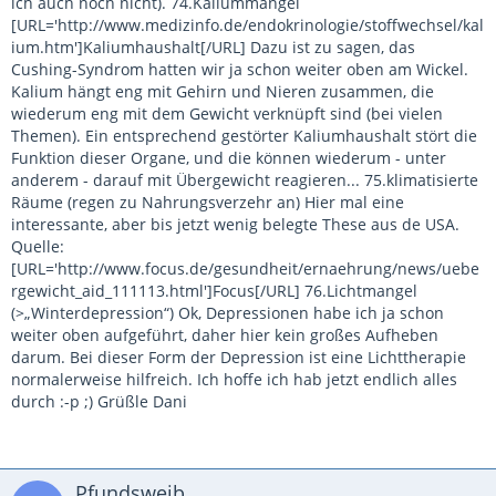
ich auch noch nicht). 74.Kaliummangel
[URL='http://www.medizinfo.de/endokrinologie/stoffwechsel/kal
ium.htm']Kaliumhaushalt[/URL] Dazu ist zu sagen, das
Cushing-Syndrom hatten wir ja schon weiter oben am Wickel.
Kalium hängt eng mit Gehirn und Nieren zusammen, die
wiederum eng mit dem Gewicht verknüpft sind (bei vielen
Themen). Ein entsprechend gestörter Kaliumhaushalt stört die
Funktion dieser Organe, und die können wiederum - unter
anderem - darauf mit Übergewicht reagieren... 75.klimatisierte
Räume (regen zu Nahrungsverzehr an) Hier mal eine
interessante, aber bis jetzt wenig belegte These aus de USA.
Quelle:
[URL='http://www.focus.de/gesundheit/ernaehrung/news/uebe
rgewicht_aid_111113.html']Focus[/URL] 76.Lichtmangel
(>„Winterdepression“) Ok, Depressionen habe ich ja schon
weiter oben aufgeführt, daher hier kein großes Aufheben
darum. Bei dieser Form der Depression ist eine Lichttherapie
normalerweise hilfreich. Ich hoffe ich hab jetzt endlich alles
durch :-p ;) Grüßle Dani
Pfundsweib