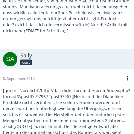
kauft sie eben keiner, von daher ist die Abschaffrist im Grunde
sinnlos. Man kann allerdings auch wohl nicht davon ausgehen,
dass wirklich alle Leute darüber Bescheid wissen. Mal ganz
dumm gefragt: das betrifft jetzt aber nicht Light-Produkte,
oder? (Nicht dass ich die vermissen würde) Nur die Artikel mit
dick (haha) "DIÄT" im Schriftzug?
Sally
Gast
8. September 2010
[quote='Nordlicht','http://das-dicke-forum.de/forum/index.php?
thread/&postID=97967#post97967']Noch sind die DIabetiker-
Produkte nicht verboten... sie sollen verboten werden und
derzeit wird noch überlegt, wie lang die Übergangszeit sein
soll, bis es soweit ist. Die Hersteller betreiben natürlich jede
Menge Lobbyarbeit und bestehen auf mindestens 2 Jahren...
:cool:[/QUOTE] Ja, das stimmt. Der derzeitige Entwurf, der
heute im Gesundheitsausschuss des Bundesrats war, sieht