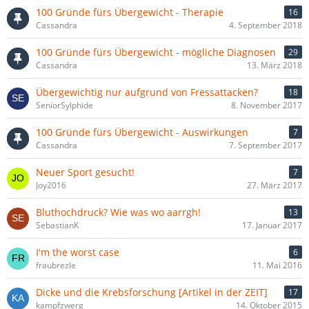
100 Gründe fürs Übergewicht - Therapie
16
Cassandra
4. September 2018
100 Gründe fürs Übergewicht - mögliche Diagnosen
29
Cassandra
13. März 2018
Übergewichtig nur aufgrund von Fressattacken?
18
SeniorSylphide
8. November 2017
100 Gründe fürs Übergewicht - Auswirkungen
7
Cassandra
7. September 2017
Neuer Sport gesucht!
7
Joy2016
27. März 2017
Bluthochdruck? Wie was wo aarrgh!
13
SebastianK
17. Januar 2017
I'm the worst case
6
fraubrezle
11. Mai 2016
Dicke und die Krebsforschung [Artikel in der ZEIT]
17
kampfzwerg
14. Oktober 2015