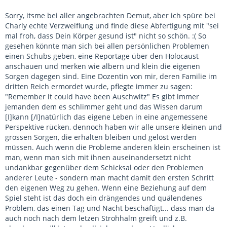
Sorry, itsme bei aller angebrachten Demut, aber ich spüre bei
Charly echte Verzweiflung und finde diese Abfertigung mit "sei
mal froh, dass Dein Körper gesund ist" nicht so schön. :( So
gesehen könnte man sich bei allen persönlichen Problemen
einen Schubs geben, eine Reportage über den Holocaust
anschauen und merken wie albern und klein die eigenen
Sorgen dagegen sind. Eine Dozentin von mir, deren Familie im
dritten Reich ermordet wurde, pflegte immer zu sagen:
"Remember it could have been Auschwitz" Es gibt immer
jemanden dem es schlimmer geht und das Wissen darum
[I]kann [/I]natürlich das eigene Leben in eine angemessene
Perspektive rücken, dennoch haben wir alle unsere kleinen und
grossen Sorgen, die erhalten bleiben und gelöst werden
müssen. Auch wenn die Probleme anderen klein erscheinen ist
man, wenn man sich mit ihnen auseinandersetzt nicht
undankbar gegenüber dem Schicksal oder den Problemen
anderer Leute - sondern man macht damit den ersten Schritt
den eigenen Weg zu gehen. Wenn eine Beziehung auf dem
Spiel steht ist das doch ein drängendes und quälendenes
Problem, das einen Tag und Nacht beschäftigt... dass man da
auch noch nach dem letzen Strohhalm greift und z.B.