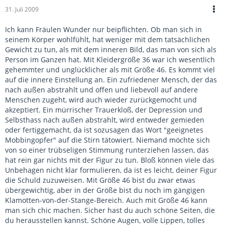
31. Juli 2009
Ich kann Fräulen Wunder nur beipflichten. Ob man sich in
seinem Körper wohlfühlt, hat weniger mit dem tatsächlichen
Gewicht zu tun, als mit dem inneren Bild, das man von sich als
Person im Ganzen hat. Mit Kleidergröße 36 war ich wesentlich
gehemmter und unglücklicher als mit Größe 46. Es kommt viel
auf die innere Einstellung an. Ein zufriedener Mensch, der das
nach außen abstrahlt und offen und liebevoll auf andere
Menschen zugeht, wird auch wieder zurückgemocht und
akzeptiert. Ein mürrischer Trauerkloß, der Depression und
Selbsthass nach außen abstrahlt, wird entweder gemieden
oder fertiggemacht, da ist sozusagen das Wort "geeignetes
Mobbingopfer" auf die Stirn tätowiert. Niemand möchte sich
von so einer trübseligen Stimmung runterziehen lassen, das
hat rein gar nichts mit der Figur zu tun. Bloß können viele das
Unbehagen nicht klar formulieren, da ist es leicht, deiner Figur
die Schuld zuzuweisen. Mit Größe 46 bist du zwar etwas
übergewichtig, aber in der Größe bist du noch im gängigen
Klamotten-von-der-Stange-Bereich. Auch mit Größe 46 kann
man sich chic machen. Sicher hast du auch schöne Seiten, die
du herausstellen kannst. Schöne Augen, volle Lippen, tolles