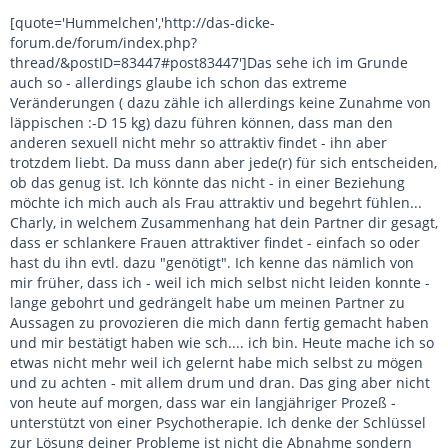
[quote='Hummelchen','http://das-dicke-
forum.de/forum/index.php?
thread/&postID=83447#post83447']Das sehe ich im Grunde
auch so - allerdings glaube ich schon das extreme
Veränderungen ( dazu zähle ich allerdings keine Zunahme von
läppischen :-D 15 kg) dazu führen können, dass man den
anderen sexuell nicht mehr so attraktiv findet - ihn aber
trotzdem liebt. Da muss dann aber jede(r) für sich entscheiden,
ob das genug ist. Ich könnte das nicht - in einer Beziehung
möchte ich mich auch als Frau attraktiv und begehrt fühlen...
Charly, in welchem Zusammenhang hat dein Partner dir gesagt,
dass er schlankere Frauen attraktiver findet - einfach so oder
hast du ihn evtl. dazu "genötigt". Ich kenne das nämlich von
mir früher, dass ich - weil ich mich selbst nicht leiden konnte -
lange gebohrt und gedrängelt habe um meinen Partner zu
Aussagen zu provozieren die mich dann fertig gemacht haben
und mir bestätigt haben wie sch.... ich bin. Heute mache ich so
etwas nicht mehr weil ich gelernt habe mich selbst zu mögen
und zu achten - mit allem drum und dran. Das ging aber nicht
von heute auf morgen, dass war ein langjähriger Prozeß -
unterstützt von einer Psychotherapie. Ich denke der Schlüssel
zur Lösung deiner Probleme ist nicht die Abnahme sondern