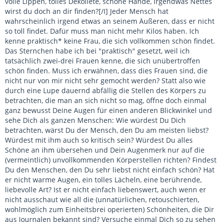
volle Lippen, tolles Dekollete, schöne Hände, irgendwas Nettes
wirst du doch an dir finden?[/I] Jeder Mensch hat
wahrscheinlich irgend etwas an seinem Äußeren, dass er nicht
so toll findet. Dafür muss man nicht mehr Kilos haben. Ich
kenne praktisch* keine Frau, die sich vollkommen schön findet.
Das Sternchen habe ich bei "praktisch" gesetzt, weil ich
tatsächlich zwei-drei Frauen kenne, die sich unübertroffen
schön finden. Muss ich erwähnen, dass dies Frauen sind, die
nicht nur von mir nicht sehr gemocht werden? Statt also wie
durch eine Lupe dauernd abfällig die Stellen des Körpers zu
betrachten, die man an sich nicht so mag, öffne doch einmal
ganz bewusst Deine Augen für einen anderen Blickwinkel und
sehe Dich als ganzen Menschen: Wie würdest Du Dich
betrachten, wärst Du der Mensch, den Du am meisten liebst?
Würdest mit ihm auch so kritisch sein? Würdest Du alles
Schöne an ihm übersehen und Dein Augenmerk nur auf die
(vermeintlich) unvollkommenden Körperstellen richten? Findest
Du den Menschen, den Du sehr liebst nicht einfach schön? Hat
er nicht warme Augen, ein tolles Lächeln, eine berührende,
liebevolle Art? Ist er nicht einfach liebenswert, auch wenn er
nicht ausschaut wie all die (unnatürlichen, retouschierten,
wohlmöglich zum Einheitsbrei operierten) Schönheiten, die Dir
aus Journalen bekannt sind? Versuche einmal Dich so zu sehen