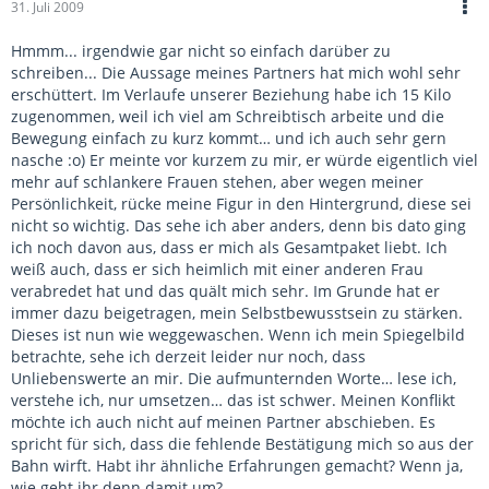
31. Juli 2009
Hmmm... irgendwie gar nicht so einfach darüber zu
schreiben... Die Aussage meines Partners hat mich wohl sehr
erschüttert. Im Verlaufe unserer Beziehung habe ich 15 Kilo
zugenommen, weil ich viel am Schreibtisch arbeite und die
Bewegung einfach zu kurz kommt… und ich auch sehr gern
nasche :o) Er meinte vor kurzem zu mir, er würde eigentlich viel
mehr auf schlankere Frauen stehen, aber wegen meiner
Persönlichkeit, rücke meine Figur in den Hintergrund, diese sei
nicht so wichtig. Das sehe ich aber anders, denn bis dato ging
ich noch davon aus, dass er mich als Gesamtpaket liebt. Ich
weiß auch, dass er sich heimlich mit einer anderen Frau
verabredet hat und das quält mich sehr. Im Grunde hat er
immer dazu beigetragen, mein Selbstbewusstsein zu stärken.
Dieses ist nun wie weggewaschen. Wenn ich mein Spiegelbild
betrachte, sehe ich derzeit leider nur noch, dass
Unliebenswerte an mir. Die aufmunternden Worte… lese ich,
verstehe ich, nur umsetzen… das ist schwer. Meinen Konflikt
möchte ich auch nicht auf meinen Partner abschieben. Es
spricht für sich, dass die fehlende Bestätigung mich so aus der
Bahn wirft. Habt ihr ähnliche Erfahrungen gemacht? Wenn ja,
wie geht ihr denn damit um?