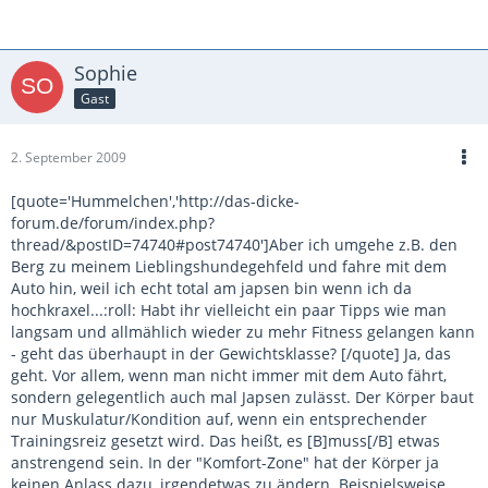
Sophie
Gast
2. September 2009
[quote='Hummelchen','http://das-dicke-
forum.de/forum/index.php?
thread/&postID=74740#post74740']Aber ich umgehe z.B. den
Berg zu meinem Lieblingshundegehfeld und fahre mit dem
Auto hin, weil ich echt total am japsen bin wenn ich da
hochkraxel...:roll: Habt ihr vielleicht ein paar Tipps wie man
langsam und allmählich wieder zu mehr Fitness gelangen kann
- geht das überhaupt in der Gewichtsklasse? [/quote] Ja, das
geht. Vor allem, wenn man nicht immer mit dem Auto fährt,
sondern gelegentlich auch mal Japsen zulässt. Der Körper baut
nur Muskulatur/Kondition auf, wenn ein entsprechender
Trainingsreiz gesetzt wird. Das heißt, es [B]muss[/B] etwas
anstrengend sein. In der "Komfort-Zone" hat der Körper ja
keinen Anlass dazu, irgendetwas zu ändern. Beispielsweise