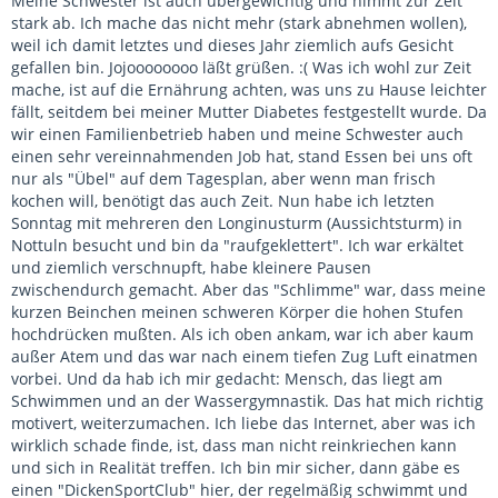
Meine Schwester ist auch übergewichtig und nimmt zur Zeit
stark ab. Ich mache das nicht mehr (stark abnehmen wollen),
weil ich damit letztes und dieses Jahr ziemlich aufs Gesicht
gefallen bin. Jojoooooooo läßt grüßen. :( Was ich wohl zur Zeit
mache, ist auf die Ernährung achten, was uns zu Hause leichter
fällt, seitdem bei meiner Mutter Diabetes festgestellt wurde. Da
wir einen Familienbetrieb haben und meine Schwester auch
einen sehr vereinnahmenden Job hat, stand Essen bei uns oft
nur als "Übel" auf dem Tagesplan, aber wenn man frisch
kochen will, benötigt das auch Zeit. Nun habe ich letzten
Sonntag mit mehreren den Longinusturm (Aussichtsturm) in
Nottuln besucht und bin da "raufgeklettert". Ich war erkältet
und ziemlich verschnupft, habe kleinere Pausen
zwischendurch gemacht. Aber das "Schlimme" war, dass meine
kurzen Beinchen meinen schweren Körper die hohen Stufen
hochdrücken mußten. Als ich oben ankam, war ich aber kaum
außer Atem und das war nach einem tiefen Zug Luft einatmen
vorbei. Und da hab ich mir gedacht: Mensch, das liegt am
Schwimmen und an der Wassergymnastik. Das hat mich richtig
motivert, weiterzumachen. Ich liebe das Internet, aber was ich
wirklich schade finde, ist, dass man nicht reinkriechen kann
und sich in Realität treffen. Ich bin mir sicher, dann gäbe es
einen "DickenSportClub" hier, der regelmäßig schwimmt und