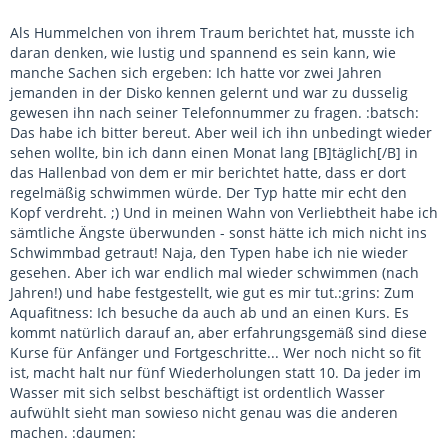
Als Hummelchen von ihrem Traum berichtet hat, musste ich
daran denken, wie lustig und spannend es sein kann, wie
manche Sachen sich ergeben: Ich hatte vor zwei Jahren
jemanden in der Disko kennen gelernt und war zu dusselig
gewesen ihn nach seiner Telefonnummer zu fragen. :batsch:
Das habe ich bitter bereut. Aber weil ich ihn unbedingt wieder
sehen wollte, bin ich dann einen Monat lang [B]täglich[/B] in
das Hallenbad von dem er mir berichtet hatte, dass er dort
regelmäßig schwimmen würde. Der Typ hatte mir echt den
Kopf verdreht. ;) Und in meinen Wahn von Verliebtheit habe ich
sämtliche Ängste überwunden - sonst hätte ich mich nicht ins
Schwimmbad getraut! Naja, den Typen habe ich nie wieder
gesehen. Aber ich war endlich mal wieder schwimmen (nach
Jahren!) und habe festgestellt, wie gut es mir tut.:grins: Zum
Aquafitness: Ich besuche da auch ab und an einen Kurs. Es
kommt natürlich darauf an, aber erfahrungsgemäß sind diese
Kurse für Anfänger und Fortgeschritte... Wer noch nicht so fit
ist, macht halt nur fünf Wiederholungen statt 10. Da jeder im
Wasser mit sich selbst beschäftigt ist ordentlich Wasser
aufwühlt sieht man sowieso nicht genau was die anderen
machen. :daumen: