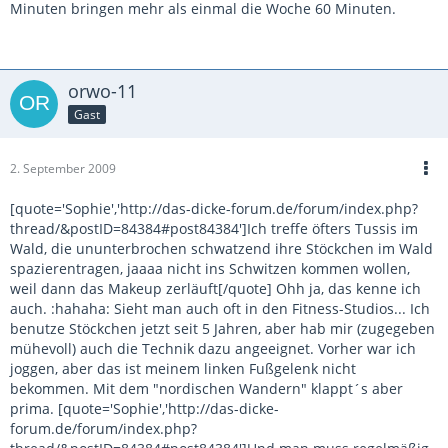
Minuten bringen mehr als einmal die Woche 60 Minuten.
orwo-11
Gast
2. September 2009
[quote='Sophie','http://das-dicke-forum.de/forum/index.php?
thread/&postID=84384#post84384']Ich treffe öfters Tussis im
Wald, die ununterbrochen schwatzend ihre Stöckchen im Wald
spazierentragen, jaaaa nicht ins Schwitzen kommen wollen,
weil dann das Makeup zerläuft[/quote] Ohh ja, das kenne ich
auch. :hahaha: Sieht man auch oft in den Fitness-Studios... Ich
benutze Stöckchen jetzt seit 5 Jahren, aber hab mir (zugegeben
mühevoll) auch die Technik dazu angeeignet. Vorher war ich
joggen, aber das ist meinem linken Fußgelenk nicht
bekommen. Mit dem "nordischen Wandern" klappt´s aber
prima. [quote='Sophie','http://das-dicke-
forum.de/forum/index.php?