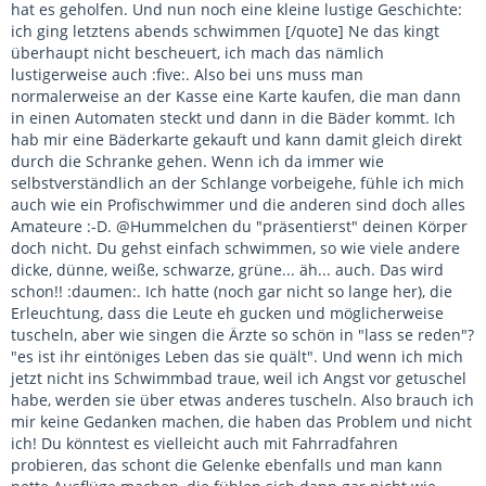
hat es geholfen. Und nun noch eine kleine lustige Geschichte:
ich ging letztens abends schwimmen [/quote] Ne das kingt
überhaupt nicht bescheuert, ich mach das nämlich
lustigerweise auch :five:. Also bei uns muss man
normalerweise an der Kasse eine Karte kaufen, die man dann
in einen Automaten steckt und dann in die Bäder kommt. Ich
hab mir eine Bäderkarte gekauft und kann damit gleich direkt
durch die Schranke gehen. Wenn ich da immer wie
selbstverständlich an der Schlange vorbeigehe, fühle ich mich
auch wie ein Profischwimmer und die anderen sind doch alles
Amateure :-D. @Hummelchen du "präsentierst" deinen Körper
doch nicht. Du gehst einfach schwimmen, so wie viele andere
dicke, dünne, weiße, schwarze, grüne... äh... auch. Das wird
schon!! :daumen:. Ich hatte (noch gar nicht so lange her), die
Erleuchtung, dass die Leute eh gucken und möglicherweise
tuscheln, aber wie singen die Ärzte so schön in "lass se reden"?
"es ist ihr eintöniges Leben das sie quält". Und wenn ich mich
jetzt nicht ins Schwimmbad traue, weil ich Angst vor getuschel
habe, werden sie über etwas anderes tuscheln. Also brauch ich
mir keine Gedanken machen, die haben das Problem und nicht
ich! Du könntest es vielleicht auch mit Fahrradfahren
probieren, das schont die Gelenke ebenfalls und man kann