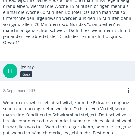
thread/&postID=84384#post84384']Und man muss regelmäßig
dranbleiben. Viermal die Woche 15 Minuten bringen mehr als
einmal die Woche 60 Minuten.[/quote] Das kann man voll so
unterschreiben! Irgendwann werden aus den 15 Minuten dann
von ganz allein 20 Minuten usw. Nur das "dranbleiben" ist
manchmal ganz schön schwer... Da hilft es, wenn man sich mit
jemandem verabredet, der Druck des Termins hilft.. :grins:
Orwo-11
Itsme
Gast
2. September 2009
Wenn man sowieso leicht schwitzt, kann die Extraanstrengung
schon auch unangenehm werden. Da ist es von Vorteil, wenn
man seine Kondition im Schwimmbad steigert. Dort schwitze
ich nie, :daumen: oder zumindest bemerke ich es nicht, obwohl
ich wirklich was tue. Wann ich steigern kann, bemerke ich ganz
gut, wenn ich nämlich merke, es geht mehr. Bestimmte