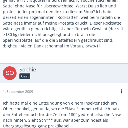
gemacht? Nici[/quote] Hi Borusennici, ich suche solch einen
Sattel ohne Nase für Übergewichtige. Wärst Du so lieb und
postest (oder pm) mal den link zu diesem Shop? Ich habe
derzeit einen sogenannten "Rocksattel", weil beim radeln die
Sattelnase immer auf meine Prostata drückt. Dieser Rocksattel
wär eigentlich genau richtig, ist aber für mein Gewicht (derzeit
>130 kg) leider nicht ausgelegt und so brach die
Sperrholzplatte, auf die die Sattelfedern geschraubt sind.
:bigheul: Vielen Dank schonmal im Voraus, orwo-11
Sophie
Gast
1. September 2009
Ich hatte mal eine Entzündung von einem Insektenstich am
Oberschenkel, genau da, wo die "Nase" immer reibt. Ich hab
den Sattel einfach für die Zeit um 180° gedreht, also die Nase
nach hinten. Sieht Sch*** aus, war aber zumindest als
Übergangslösung ganz praktikabel.