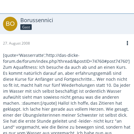
Borussennici
Gast
27. August 2008
[quote='Wasserratte','http://das-dicke-
forum.de/forum/index.php?thread/&postID=74760#post74760']
Zum Aquafitness: Ich besuche da auch ab und an einen Kurs.
Es kommt natürlich darauf an, aber erfahrungsgemäß sind
diese Kurse für Anfänger und Fortgeschritte... Wer noch nicht
so fit ist, macht halt nur fünf Wiederholungen statt 10. Da jeder
im Wasser mit sich selbst beschäftigt ist ordentlich Wasser
aufwühlt sieht man sowieso nicht genau was die anderen
machen. :daumen:[/quote] Hallo! Ich hoffe, das Zitieren hat
geklappt. Ich lache hier gerade aus vollem Herzen. Wie gesagt,
einer der Übungsleiterinnen meiner Schwester ist selbst dick.
Sie hat die erste Stunde geleitet und -leider- nicht kurz "an
Land" vorgemacht, wie die Beine zu bewegen sind, sondern hat
es nur vom Wasser aus vorgemacht. Ich habe nun aus