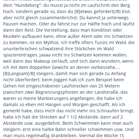
dein "Hundeberg": du musst ja nicht im Laufschritt den Berg
hoch, sondern gerade so, dass du [B]etwas gefordert[/B] bist,
aber nicht gleich zusammenbrichst. Du kannst ja unterwegs
Pausen machen. Oder du fährst nur zur Hälfte hoch und läufst
dann den Rest. Die Vorstellung, dass man Kondition oder
Muskeln aufbauen kann, ohne außer Atem oder ins Schwitzen
zu kommen, ist ein Mythos. Ich treffe öfters Tussis im Wald, die
ununterbrochen schwatzend ihre Stöckchen im Wald
spazierentragen, jaaaa nicht ins Schwitzen kommen wollen,
weil dann das Makeup zerläuft, und sich dann wundern, wenn
ich mit dem doppelten Gewicht an denen vorbeiziehe....
[B]Langsam[/B] steigern, damit man sich gerade zu Anfang
nicht überfordert: beim Joggen hab ich zum Beispiel beim
Gehen mit eingeschobenen Laufstrecken von 25 Metern
(zwischen zwei Begrenzungspfosten an der Landstraße, das
waren so meine Markierungen) angefangen, die habe ich
damals so eben mit Hängen und Würgen geschafft. Als ich
gemerkt habe, dass mich das nicht mehr ins Schnaufen bringt,
habe ich halt die Strecken auf 1 1/2 Abstände, dann auf 2
Abstände usw. ausgedehnt. Beim Schwimmen kann man auch
steigern: erst eine halbe Bahn schneller schwimmen usw. Und
man muss regelmäßig dranbleiben. Viermal die Woche 15