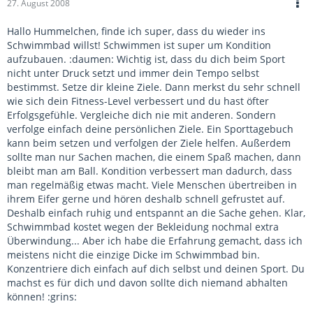
27. August 2008
Hallo Hummelchen, finde ich super, dass du wieder ins
Schwimmbad willst! Schwimmen ist super um Kondition
aufzubauen. :daumen: Wichtig ist, dass du dich beim Sport
nicht unter Druck setzt und immer dein Tempo selbst
bestimmst. Setze dir kleine Ziele. Dann merkst du sehr schnell
wie sich dein Fitness-Level verbessert und du hast öfter
Erfolgsgefühle. Vergleiche dich nie mit anderen. Sondern
verfolge einfach deine persönlichen Ziele. Ein Sporttagebuch
kann beim setzen und verfolgen der Ziele helfen. Außerdem
sollte man nur Sachen machen, die einem Spaß machen, dann
bleibt man am Ball. Kondition verbessert man dadurch, dass
man regelmäßig etwas macht. Viele Menschen übertreiben in
ihrem Eifer gerne und hören deshalb schnell gefrustet auf.
Deshalb einfach ruhig und entspannt an die Sache gehen. Klar,
Schwimmbad kostet wegen der Bekleidung nochmal extra
Überwindung... Aber ich habe die Erfahrung gemacht, dass ich
meistens nicht die einzige Dicke im Schwimmbad bin.
Konzentriere dich einfach auf dich selbst und deinen Sport. Du
machst es für dich und davon sollte dich niemand abhalten
können! :grins: