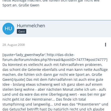
nette Ausflüge machen, die fühlen sich dann gar nicht wie
Sport an. Grüße Gwen
Hummelchen
Gast
28. August 2008
[quote='lady_gwenhwyfar','http://das-dicke-
forum.de/forum/index.php?thread/&postID=74777#post74777']
Du könntest es vielleicht auch mit Fahrradfahren probieren,
das schont die Gelenke ebenfalls und man kann nette Ausflüge
machen, die fühlen sich dann gar nicht wie Sport an. Grüße
Gwen[/quote] Das mit dem Fahrradfahren ist auch eine gute
Idee - bislang etwas schwierig weil ich ganz oben auf einem
steilen berg wohne - aber nächsten Monat ziehe ich um - aufs
Land und da wäre das eine Überlegung wert - was bei mir gar
nicht geht ist der Heimtrainer... Das finde ich total
stumpfsinnig und langweilig... Und was das "Präsentieren" und
das Getuschel betrifft hast Du natürlich recht und ich glaube