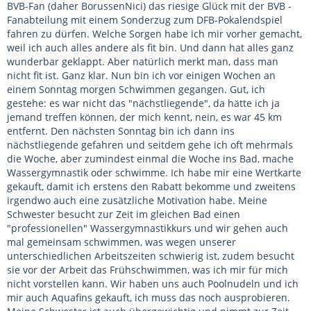
BVB-Fan (daher BorussenNici) das riesige Glück mit der BVB -
Fanabteilung mit einem Sonderzug zum DFB-Pokalendspiel
fahren zu dürfen. Welche Sorgen habe ich mir vorher gemacht,
weil ich auch alles andere als fit bin. Und dann hat alles ganz
wunderbar geklappt. Aber natürlich merkt man, dass man
nicht fit ist. Ganz klar. Nun bin ich vor einigen Wochen an
einem Sonntag morgen Schwimmen gegangen. Gut, ich
gestehe: es war nicht das "nächstliegende", da hätte ich ja
jemand treffen können, der mich kennt, nein, es war 45 km
entfernt. Den nächsten Sonntag bin ich dann ins
nächstliegende gefahren und seitdem gehe ich oft mehrmals
die Woche, aber zumindest einmal die Woche ins Bad, mache
Wassergymnastik oder schwimme. Ich habe mir eine Wertkarte
gekauft, damit ich erstens den Rabatt bekomme und zweitens
irgendwo auch eine zusätzliche Motivation habe. Meine
Schwester besucht zur Zeit im gleichen Bad einen
"professionellen" Wassergymnastikkurs und wir gehen auch
mal gemeinsam schwimmen, was wegen unserer
unterschiedlichen Arbeitszeiten schwierig ist, zudem besucht
sie vor der Arbeit das Frühschwimmen, was ich mir für mich
nicht vorstellen kann. Wir haben uns auch Poolnudeln und ich
mir auch Aquafins gekauft, ich muss das noch ausprobieren.