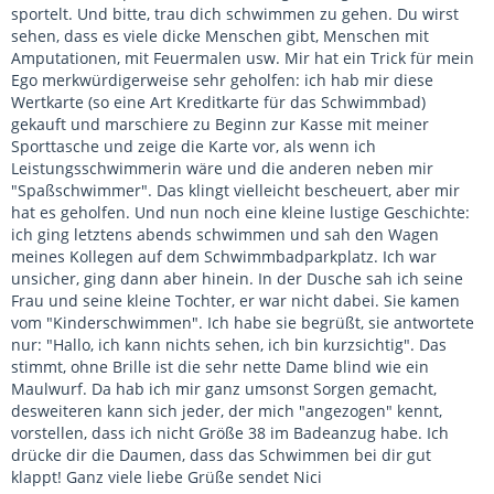
sportelt. Und bitte, trau dich schwimmen zu gehen. Du wirst
sehen, dass es viele dicke Menschen gibt, Menschen mit
Amputationen, mit Feuermalen usw. Mir hat ein Trick für mein
Ego merkwürdigerweise sehr geholfen: ich hab mir diese
Wertkarte (so eine Art Kreditkarte für das Schwimmbad)
gekauft und marschiere zu Beginn zur Kasse mit meiner
Sporttasche und zeige die Karte vor, als wenn ich
Leistungsschwimmerin wäre und die anderen neben mir
"Spaßschwimmer". Das klingt vielleicht bescheuert, aber mir
hat es geholfen. Und nun noch eine kleine lustige Geschichte:
ich ging letztens abends schwimmen und sah den Wagen
meines Kollegen auf dem Schwimmbadparkplatz. Ich war
unsicher, ging dann aber hinein. In der Dusche sah ich seine
Frau und seine kleine Tochter, er war nicht dabei. Sie kamen
vom "Kinderschwimmen". Ich habe sie begrüßt, sie antwortete
nur: "Hallo, ich kann nichts sehen, ich bin kurzsichtig". Das
stimmt, ohne Brille ist die sehr nette Dame blind wie ein
Maulwurf. Da hab ich mir ganz umsonst Sorgen gemacht,
desweiteren kann sich jeder, der mich "angezogen" kennt,
vorstellen, dass ich nicht Größe 38 im Badeanzug habe. Ich
drücke dir die Daumen, dass das Schwimmen bei dir gut
klappt! Ganz viele liebe Grüße sendet Nici