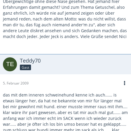
Übergewichtige ohne diese Nase gesehen. Hat jemand hier
Erfahrungen damit gemacht? Und zum Thema Getuschel, also
ganz ehrlich, ich würde nie auf jemand zeigen oder über
jemand reden, nach dem alten Motto: was du nicht willst, dass
man dir tu, das füg auch niemand ander'm zu", aber sich
andere Leute diskret ansehen und sich Gedanken machen, das
macht doch jeder. Jeder Jeck is anders. Viele Grüße sendet Nici
Teddy70
Gast
5. Februar 2009
das mit dem inneren schweinehund kenne ich auch...... is
etwas länger her, da hat ne bekannte von mir für länger mal
bei mir gewohnt mit hund. einer musste immer raus mit ihm....
klar wäre ihr part gewesen, aber es tat mir auch mal gut...... am
anfang war ich immer echt im SACK wenn ich wieder zurück
war..... aber je öfter ich los bin umso besser hat es geklappt.....
zum schluss war hundi immer mehr im sack als ich...... klar