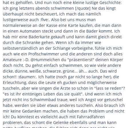
hat es geholfen. Und nun noch eine kleine lustige Geschichte:
ich ging letztens abends schwimmen [/quote] Ne das kingt
überhaupt nicht bescheuert, ich mach das nämlich
lustigerweise auch :five:. Also bei uns muss man
normalerweise an der Kasse eine Karte kaufen, die man dann
in einen Automaten steckt und dann in die Bäder kommt. Ich
hab mir eine Bäderkarte gekauft und kann damit gleich direkt
durch die Schranke gehen. Wenn ich da immer wie
selbstverständlich an der Schlange vorbeigehe, fühle ich mich
auch wie ein Profischwimmer und die anderen sind doch alles
Amateure :-D. @Hummelchen du "präsentierst" deinen Körper
doch nicht. Du gehst einfach schwimmen, so wie viele andere
dicke, dünne, weiße, schwarze, grüne... äh... auch. Das wird
schon!! :daumen:. Ich hatte (noch gar nicht so lange her), die
Erleuchtung, dass die Leute eh gucken und möglicherweise
tuscheln, aber wie singen die Ärzte so schön in "lass se reden"?
"es ist ihr eintöniges Leben das sie quält". Und wenn ich mich
jetzt nicht ins Schwimmbad traue, weil ich Angst vor getuschel
habe, werden sie über etwas anderes tuscheln. Also brauch ich
mir keine Gedanken machen, die haben das Problem und nicht
ich! Du könntest es vielleicht auch mit Fahrradfahren
probieren, das schont die Gelenke ebenfalls und man kann