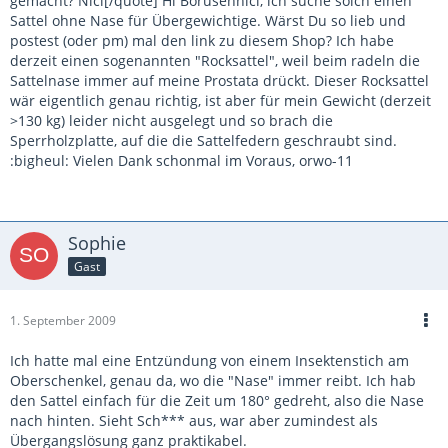
gemacht? Nici[/quote] Hi Borusennici, ich suche solch einen
Sattel ohne Nase für Übergewichtige. Wärst Du so lieb und
postest (oder pm) mal den link zu diesem Shop? Ich habe
derzeit einen sogenannten "Rocksattel", weil beim radeln die
Sattelnase immer auf meine Prostata drückt. Dieser Rocksattel
wär eigentlich genau richtig, ist aber für mein Gewicht (derzeit
>130 kg) leider nicht ausgelegt und so brach die
Sperrholzplatte, auf die die Sattelfedern geschraubt sind.
:bigheul: Vielen Dank schonmal im Voraus, orwo-11
Sophie
Gast
1. September 2009
Ich hatte mal eine Entzündung von einem Insektenstich am
Oberschenkel, genau da, wo die "Nase" immer reibt. Ich hab
den Sattel einfach für die Zeit um 180° gedreht, also die Nase
nach hinten. Sieht Sch*** aus, war aber zumindest als
Übergangslösung ganz praktikabel.