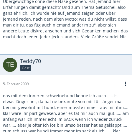
Übergewichtige ohne diese Nase gesehen. Hat jemand hier
Erfahrungen damit gemacht? Und zum Thema Getuschel, also
ganz ehrlich, ich würde nie auf jemand zeigen oder über
jemand reden, nach dem alten Motto: was du nicht willst, dass
man dir tu, das füg auch niemand ander'm zu", aber sich
andere Leute diskret ansehen und sich Gedanken machen, das
macht doch jeder. Jeder Jeck is anders. Viele Grüße sendet Nici
Teddy70
Gast
5. Februar 2009
das mit dem inneren schweinehund kenne ich auch...... is
etwas länger her, da hat ne bekannte von mir für länger mal
bei mir gewohnt mit hund. einer musste immer raus mit ihm....
klar wäre ihr part gewesen, aber es tat mir auch mal gut...... am
anfang war ich immer echt im SACK wenn ich wieder zurück
war..... aber je öfter ich los bin umso besser hat es geklappt.....
zum schluss war hundi immer mehr im sack als ich...... klar