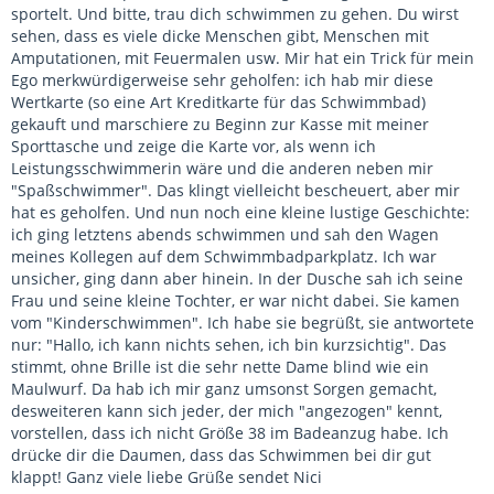
sportelt. Und bitte, trau dich schwimmen zu gehen. Du wirst
sehen, dass es viele dicke Menschen gibt, Menschen mit
Amputationen, mit Feuermalen usw. Mir hat ein Trick für mein
Ego merkwürdigerweise sehr geholfen: ich hab mir diese
Wertkarte (so eine Art Kreditkarte für das Schwimmbad)
gekauft und marschiere zu Beginn zur Kasse mit meiner
Sporttasche und zeige die Karte vor, als wenn ich
Leistungsschwimmerin wäre und die anderen neben mir
"Spaßschwimmer". Das klingt vielleicht bescheuert, aber mir
hat es geholfen. Und nun noch eine kleine lustige Geschichte:
ich ging letztens abends schwimmen und sah den Wagen
meines Kollegen auf dem Schwimmbadparkplatz. Ich war
unsicher, ging dann aber hinein. In der Dusche sah ich seine
Frau und seine kleine Tochter, er war nicht dabei. Sie kamen
vom "Kinderschwimmen". Ich habe sie begrüßt, sie antwortete
nur: "Hallo, ich kann nichts sehen, ich bin kurzsichtig". Das
stimmt, ohne Brille ist die sehr nette Dame blind wie ein
Maulwurf. Da hab ich mir ganz umsonst Sorgen gemacht,
desweiteren kann sich jeder, der mich "angezogen" kennt,
vorstellen, dass ich nicht Größe 38 im Badeanzug habe. Ich
drücke dir die Daumen, dass das Schwimmen bei dir gut
klappt! Ganz viele liebe Grüße sendet Nici