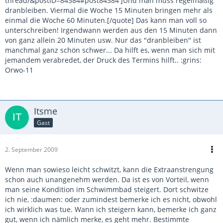
thread/&postID=84384#post84384']Und man muss regelmäßig
dranbleiben. Viermal die Woche 15 Minuten bringen mehr als
einmal die Woche 60 Minuten.[/quote] Das kann man voll so
unterschreiben! Irgendwann werden aus den 15 Minuten dann
von ganz allein 20 Minuten usw. Nur das "dranbleiben" ist
manchmal ganz schön schwer... Da hilft es, wenn man sich mit
jemandem verabredet, der Druck des Termins hilft.. :grins:
Orwo-11
Itsme
Gast
2. September 2009
Wenn man sowieso leicht schwitzt, kann die Extraanstrengung
schon auch unangenehm werden. Da ist es von Vorteil, wenn
man seine Kondition im Schwimmbad steigert. Dort schwitze
ich nie, :daumen: oder zumindest bemerke ich es nicht, obwohl
ich wirklich was tue. Wann ich steigern kann, bemerke ich ganz
gut, wenn ich nämlich merke, es geht mehr. Bestimmte