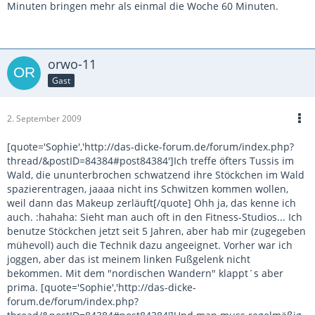
Minuten bringen mehr als einmal die Woche 60 Minuten.
orwo-11
Gast
2. September 2009
[quote='Sophie','http://das-dicke-forum.de/forum/index.php?
thread/&postID=84384#post84384']Ich treffe öfters Tussis im
Wald, die ununterbrochen schwatzend ihre Stöckchen im Wald
spazierentragen, jaaaa nicht ins Schwitzen kommen wollen,
weil dann das Makeup zerläuft[/quote] Ohh ja, das kenne ich
auch. :hahaha: Sieht man auch oft in den Fitness-Studios... Ich
benutze Stöckchen jetzt seit 5 Jahren, aber hab mir (zugegeben
mühevoll) auch die Technik dazu angeeignet. Vorher war ich
joggen, aber das ist meinem linken Fußgelenk nicht
bekommen. Mit dem "nordischen Wandern" klappt´s aber
prima. [quote='Sophie','http://das-dicke-
forum.de/forum/index.php?