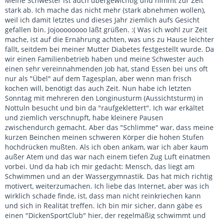
Meine Schwester ist auch übergewichtig und nimmt zur Zeit
stark ab. Ich mache das nicht mehr (stark abnehmen wollen),
weil ich damit letztes und dieses Jahr ziemlich aufs Gesicht
gefallen bin. Jojoooooooo läßt grüßen. :( Was ich wohl zur Zeit
mache, ist auf die Ernährung achten, was uns zu Hause leichter
fällt, seitdem bei meiner Mutter Diabetes festgestellt wurde. Da
wir einen Familienbetrieb haben und meine Schwester auch
einen sehr vereinnahmenden Job hat, stand Essen bei uns oft
nur als "Übel" auf dem Tagesplan, aber wenn man frisch
kochen will, benötigt das auch Zeit. Nun habe ich letzten
Sonntag mit mehreren den Longinusturm (Aussichtsturm) in
Nottuln besucht und bin da "raufgeklettert". Ich war erkältet
und ziemlich verschnupft, habe kleinere Pausen
zwischendurch gemacht. Aber das "Schlimme" war, dass meine
kurzen Beinchen meinen schweren Körper die hohen Stufen
hochdrücken mußten. Als ich oben ankam, war ich aber kaum
außer Atem und das war nach einem tiefen Zug Luft einatmen
vorbei. Und da hab ich mir gedacht: Mensch, das liegt am
Schwimmen und an der Wassergymnastik. Das hat mich richtig
motivert, weiterzumachen. Ich liebe das Internet, aber was ich
wirklich schade finde, ist, dass man nicht reinkriechen kann
und sich in Realität treffen. Ich bin mir sicher, dann gäbe es
einen "DickenSportClub" hier, der regelmäßig schwimmt und