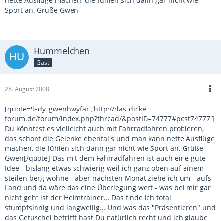
nette Ausflüge machen, die fühlen sich dann gar nicht wie
Sport an. Grüße Gwen
Hummelchen
Gast
28. August 2008
[quote='lady_gwenhwyfar','http://das-dicke-
forum.de/forum/index.php?thread/&postID=74777#post74777']
Du könntest es vielleicht auch mit Fahrradfahren probieren,
das schont die Gelenke ebenfalls und man kann nette Ausflüge
machen, die fühlen sich dann gar nicht wie Sport an. Grüße
Gwen[/quote] Das mit dem Fahrradfahren ist auch eine gute
Idee - bislang etwas schwierig weil ich ganz oben auf einem
steilen berg wohne - aber nächsten Monat ziehe ich um - aufs
Land und da wäre das eine Überlegung wert - was bei mir gar
nicht geht ist der Heimtrainer... Das finde ich total
stumpfsinnig und langweilig... Und was das "Präsentieren" und
das Getuschel betrifft hast Du natürlich recht und ich glaube