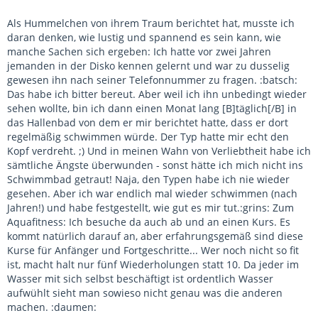
Als Hummelchen von ihrem Traum berichtet hat, musste ich
daran denken, wie lustig und spannend es sein kann, wie
manche Sachen sich ergeben: Ich hatte vor zwei Jahren
jemanden in der Disko kennen gelernt und war zu dusselig
gewesen ihn nach seiner Telefonnummer zu fragen. :batsch:
Das habe ich bitter bereut. Aber weil ich ihn unbedingt wieder
sehen wollte, bin ich dann einen Monat lang [B]täglich[/B] in
das Hallenbad von dem er mir berichtet hatte, dass er dort
regelmäßig schwimmen würde. Der Typ hatte mir echt den
Kopf verdreht. ;) Und in meinen Wahn von Verliebtheit habe ich
sämtliche Ängste überwunden - sonst hätte ich mich nicht ins
Schwimmbad getraut! Naja, den Typen habe ich nie wieder
gesehen. Aber ich war endlich mal wieder schwimmen (nach
Jahren!) und habe festgestellt, wie gut es mir tut.:grins: Zum
Aquafitness: Ich besuche da auch ab und an einen Kurs. Es
kommt natürlich darauf an, aber erfahrungsgemäß sind diese
Kurse für Anfänger und Fortgeschritte... Wer noch nicht so fit
ist, macht halt nur fünf Wiederholungen statt 10. Da jeder im
Wasser mit sich selbst beschäftigt ist ordentlich Wasser
aufwühlt sieht man sowieso nicht genau was die anderen
machen. :daumen: