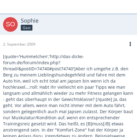
Sophie
Gast
2. September 2009
[quote='Hummelchen','http://das-dicke-
forum.de/forum/index.php?
thread/&postID=74740#post74740']Aber ich umgehe z.B. den
Berg zu meinem Lieblingshundegehfeld und fahre mit dem
Auto hin, weil ich echt total am japsen bin wenn ich da
hochkraxel...:roll: Habt ihr vielleicht ein paar Tipps wie man
langsam und allmählich wieder zu mehr Fitness gelangen kann
- geht das überhaupt in der Gewichtsklasse? [/quote] Ja, das
geht. Vor allem, wenn man nicht immer mit dem Auto fährt,
sondern gelegentlich auch mal Japsen zulässt. Der Körper baut
nur Muskulatur/Kondition auf, wenn ein entsprechender
Trainingsreiz gesetzt wird. Das heißt, es [B]muss[/B] etwas
anstrengend sein. In der "Komfort-Zone" hat der Körper ja
keinen Anlass dazu, irgendetwas zu ändern. Beispielsweise