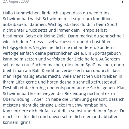
27. August 2008
Hallo Hummelchen, finde ich super, dass du wieder ins
Schwimmbad willst! Schwimmen ist super um Kondition
aufzubauen. :daumen: Wichtig ist, dass du dich beim Sport
nicht unter Druck setzt und immer dein Tempo selbst
bestimmst. Setze dir kleine Ziele. Dann merkst du sehr schnell
wie sich dein Fitness-Level verbessert und du hast öfter
Erfolgsgefühle. Vergleiche dich nie mit anderen. Sondern
verfolge einfach deine persönlichen Ziele. Ein Sporttagebuch
kann beim setzen und verfolgen der Ziele helfen. Außerdem
sollte man nur Sachen machen, die einem Spaß machen, dann
bleibt man am Ball. Kondition verbessert man dadurch, dass
man regelmäßig etwas macht. Viele Menschen übertreiben in
ihrem Eifer gerne und hören deshalb schnell gefrustet auf.
Deshalb einfach ruhig und entspannt an die Sache gehen. Klar,
Schwimmbad kostet wegen der Bekleidung nochmal extra
Überwindung... Aber ich habe die Erfahrung gemacht, dass ich
meistens nicht die einzige Dicke im Schwimmbad bin.
Konzentriere dich einfach auf dich selbst und deinen Sport. Du
machst es für dich und davon sollte dich niemand abhalten
können! :grins: