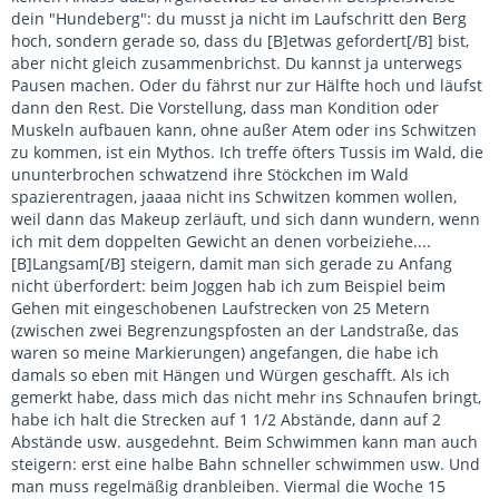
dein "Hundeberg": du musst ja nicht im Laufschritt den Berg
hoch, sondern gerade so, dass du [B]etwas gefordert[/B] bist,
aber nicht gleich zusammenbrichst. Du kannst ja unterwegs
Pausen machen. Oder du fährst nur zur Hälfte hoch und läufst
dann den Rest. Die Vorstellung, dass man Kondition oder
Muskeln aufbauen kann, ohne außer Atem oder ins Schwitzen
zu kommen, ist ein Mythos. Ich treffe öfters Tussis im Wald, die
ununterbrochen schwatzend ihre Stöckchen im Wald
spazierentragen, jaaaa nicht ins Schwitzen kommen wollen,
weil dann das Makeup zerläuft, und sich dann wundern, wenn
ich mit dem doppelten Gewicht an denen vorbeiziehe....
[B]Langsam[/B] steigern, damit man sich gerade zu Anfang
nicht überfordert: beim Joggen hab ich zum Beispiel beim
Gehen mit eingeschobenen Laufstrecken von 25 Metern
(zwischen zwei Begrenzungspfosten an der Landstraße, das
waren so meine Markierungen) angefangen, die habe ich
damals so eben mit Hängen und Würgen geschafft. Als ich
gemerkt habe, dass mich das nicht mehr ins Schnaufen bringt,
habe ich halt die Strecken auf 1 1/2 Abstände, dann auf 2
Abstände usw. ausgedehnt. Beim Schwimmen kann man auch
steigern: erst eine halbe Bahn schneller schwimmen usw. Und
man muss regelmäßig dranbleiben. Viermal die Woche 15