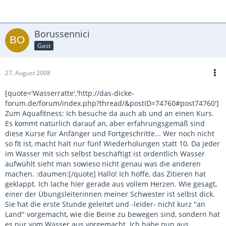
Borussennici
Gast
27. August 2008
[quote='Wasserratte','http://das-dicke-
forum.de/forum/index.php?thread/&postID=74760#post74760']
Zum Aquafitness: Ich besuche da auch ab und an einen Kurs.
Es kommt natürlich darauf an, aber erfahrungsgemäß sind
diese Kurse für Anfänger und Fortgeschritte... Wer noch nicht
so fit ist, macht halt nur fünf Wiederholungen statt 10. Da jeder
im Wasser mit sich selbst beschäftigt ist ordentlich Wasser
aufwühlt sieht man sowieso nicht genau was die anderen
machen. :daumen:[/quote] Hallo! Ich hoffe, das Zitieren hat
geklappt. Ich lache hier gerade aus vollem Herzen. Wie gesagt,
einer der Übungsleiterinnen meiner Schwester ist selbst dick.
Sie hat die erste Stunde geleitet und -leider- nicht kurz "an
Land" vorgemacht, wie die Beine zu bewegen sind, sondern hat
es nur vom Wasser aus vorgemacht. Ich habe nun aus