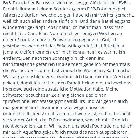
BVB-Fan (daher BorussenNici) das riesige Glück mit der BVB -
Fanabteilung mit einem Sonderzug zum DFB-Pokalendspiel
fahren zu dürfen. Welche Sorgen habe ich mir vorher gemacht,
weil ich auch alles andere als fit bin. Und dann hat alles ganz
wunderbar geklappt. Aber natürlich merkt man, dass man
nicht fit ist. Ganz klar. Nun bin ich vor einigen Wochen an
einem Sonntag morgen Schwimmen gegangen. Gut, ich
gestehe: es war nicht das "nächstliegende", da hätte ich ja
jemand treffen können, der mich kennt, nein, es war 45 km
entfernt. Den nächsten Sonntag bin ich dann ins
nächstliegende gefahren und seitdem gehe ich oft mehrmals
die Woche, aber zumindest einmal die Woche ins Bad, mache
Wassergymnastik oder schwimme. Ich habe mir eine Wertkarte
gekauft, damit ich erstens den Rabatt bekomme und zweitens
irgendwo auch eine zusätzliche Motivation habe. Meine
Schwester besucht zur Zeit im gleichen Bad einen
"professionellen" Wassergymnastikkurs und wir gehen auch
mal gemeinsam schwimmen, was wegen unserer
unterschiedlichen Arbeitszeiten schwierig ist, zudem besucht
sie vor der Arbeit das Frühschwimmen, was ich mir für mich
nicht vorstellen kann. Wir haben uns auch Poolnudeln und ich
mir auch Aquafins gekauft, ich muss das noch ausprobieren.