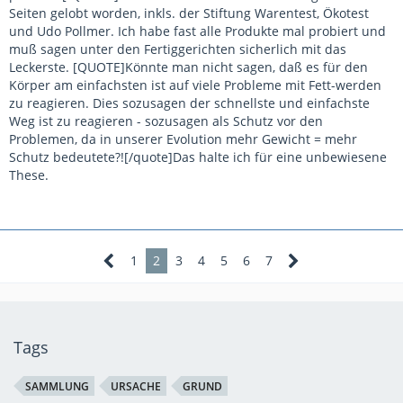
Seiten gelobt worden, inkls. der Stiftung Warentest, Ökotest
und Udo Pollmer. Ich habe fast alle Produkte mal probiert und
muß sagen unter den Fertiggerichten sicherlich mit das
Leckerste. [QUOTE]Könnte man nicht sagen, daß es für den
Körper am einfachsten ist auf viele Probleme mit Fett-werden
zu reagieren. Dies sozusagen der schnellste und einfachste
Weg ist zu reagieren - sozusagen als Schutz vor den
Problemen, da in unserer Evolution mehr Gewicht = mehr
Schutz bedeutete?![/quote]Das halte ich für eine unbewiesene
These.
1
2
3
4
5
6
7
Tags
SAMMLUNG
URSACHE
GRUND