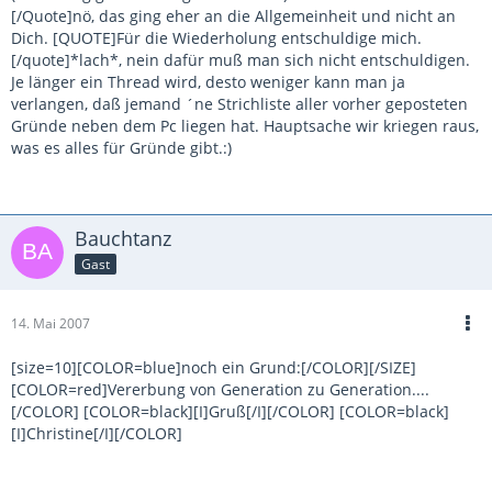
[/Quote]nö, das ging eher an die Allgemeinheit und nicht an
Dich. [QUOTE]Für die Wiederholung entschuldige mich.
[/quote]*lach*, nein dafür muß man sich nicht entschuldigen.
Je länger ein Thread wird, desto weniger kann man ja
verlangen, daß jemand ´ne Strichliste aller vorher geposteten
Gründe neben dem Pc liegen hat. Hauptsache wir kriegen raus,
was es alles für Gründe gibt.:)
Bauchtanz
Gast
14. Mai 2007
[size=10][COLOR=blue]noch ein Grund:[/COLOR][/SIZE]
[COLOR=red]Vererbung von Generation zu Generation....
[/COLOR] [COLOR=black][I]Gruß[/I][/COLOR] [COLOR=black]
[I]Christine[/I][/COLOR]