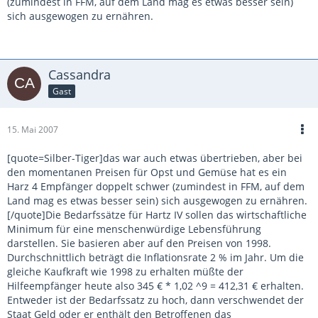
(zumindest in FFM, auf dem Land mag es etwas besser sein)
sich ausgewogen zu ernähren.
Cassandra
Gast
15. Mai 2007
[quote=Silber-Tiger]das war auch etwas übertrieben, aber bei
den momentanen Preisen für Opst und Gemüse hat es ein
Harz 4 Empfänger doppelt schwer (zumindest in FFM, auf dem
Land mag es etwas besser sein) sich ausgewogen zu ernähren.
[/quote]Die Bedarfssätze für Hartz IV sollen das wirtschaftliche
Minimum für eine menschenwürdige Lebensführung
darstellen. Sie basieren aber auf den Preisen von 1998.
Durchschnittlich beträgt die Inflationsrate 2 % im Jahr. Um die
gleiche Kaufkraft wie 1998 zu erhalten müßte der
Hilfeempfänger heute also 345 € * 1,02 ^9 = 412,31 € erhalten.
Entweder ist der Bedarfssatz zu hoch, dann verschwendet der
Staat Geld oder er enthält den Betroffenen das