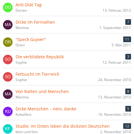
Anti-Diät Tag
Dorian
13. Februar 2012
Dicke im Fernsehen
7
Martina
1. September 2011
"Speck Guyver"
11
Orien
5. Mai 2011
Die verblödete Republik
3
Sophie
12. Februar 2011
Fettsucht im Tierreich
Sophie
24. November 2010
Von Ratten und Menschen
8
Martina
13. November 2010
Dicke Menschen – nein, danke
5
Kubalibre
10. November 2010
Studie: Im Osten leben die dicksten Deutschen
12
klein und fein
2. November 2010