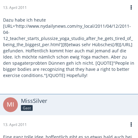
13. April 2011
Dazu habe ich heute
[URL='http://www.nydailynews.com/ny_local/2011/04/12/2011-
04-
12_teacher_starts_plussize_yoga_studio_after_he_gets_tired_of_
being_the_biggest_per.html'][B]etwas sehr Hübsches[/B][/URL]
gefunden. Hoffentlich kommt hier auch mal jemand auf die
Idee. Ich möchte nämlich schon ewig Yoga machen. Aber zu
den spagaterprobten Dünnen geh ich nicht. [QUOTE]"People in
bigger bodies are recognizing that they have a right to better
exercise conditions."[/QUOTE] Hopefully!
MissSilver
Gast
13. April 2011
Eine ganz tolle Idee, hoffentlich gibt es so etwas bald auch bei