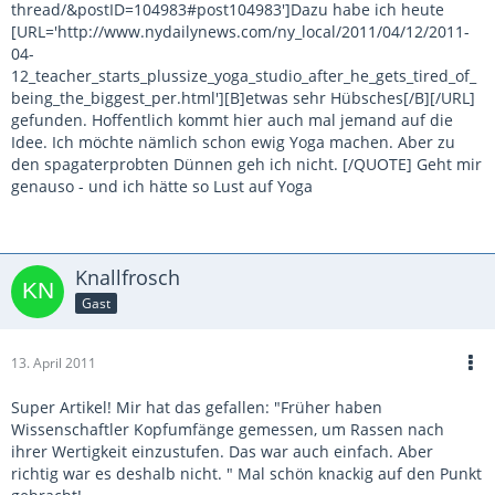
thread/&postID=104983#post104983']Dazu habe ich heute
[URL='http://www.nydailynews.com/ny_local/2011/04/12/2011-
04-
12_teacher_starts_plussize_yoga_studio_after_he_gets_tired_of_
being_the_biggest_per.html'][B]etwas sehr Hübsches[/B][/URL]
gefunden. Hoffentlich kommt hier auch mal jemand auf die
Idee. Ich möchte nämlich schon ewig Yoga machen. Aber zu
den spagaterprobten Dünnen geh ich nicht. [/QUOTE] Geht mir
genauso - und ich hätte so Lust auf Yoga
Knallfrosch
Gast
13. April 2011
Super Artikel! Mir hat das gefallen: "Früher haben
Wissenschaftler Kopfumfänge gemessen, um Rassen nach
ihrer Wertigkeit einzustufen. Das war auch einfach. Aber
richtig war es deshalb nicht. " Mal schön knackig auf den Punkt