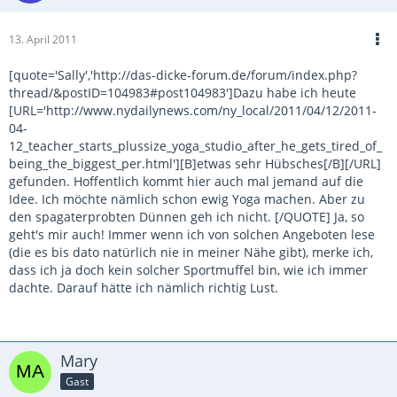
13. April 2011
[quote='Sally','http://das-dicke-forum.de/forum/index.php?
thread/&postID=104983#post104983']Dazu habe ich heute
[URL='http://www.nydailynews.com/ny_local/2011/04/12/2011-
04-
12_teacher_starts_plussize_yoga_studio_after_he_gets_tired_of_
being_the_biggest_per.html'][B]etwas sehr Hübsches[/B][/URL]
gefunden. Hoffentlich kommt hier auch mal jemand auf die
Idee. Ich möchte nämlich schon ewig Yoga machen. Aber zu
den spagaterprobten Dünnen geh ich nicht. [/QUOTE] Ja, so
geht's mir auch! Immer wenn ich von solchen Angeboten lese
(die es bis dato natürlich nie in meiner Nähe gibt), merke ich,
dass ich ja doch kein solcher Sportmuffel bin, wie ich immer
dachte. Darauf hätte ich nämlich richtig Lust.
Mary
Gast