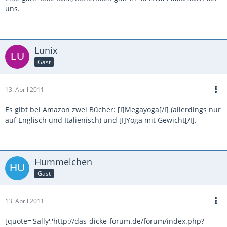
uns.
Lunix
Gast
13. April 2011
Es gibt bei Amazon zwei Bücher: [I]Megayoga[/I] (allerdings nur
auf Englisch und Italienisch) und [I]Yoga mit Gewicht[/I].
Hummelchen
Gast
13. April 2011
[quote='Sally','http://das-dicke-forum.de/forum/index.php?