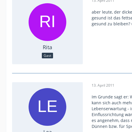
13. April 2011
aber leute, der dic
gesund ist das fett
gesund zu bleiben? 
Rita
Gast
13. April 2011
Im Grunde sagt er: W
kann sich auch mehr
Lebenserwartung - i
Einflussrichtung wä
es angenehm, dass m
Dünnen bzw. für Spor