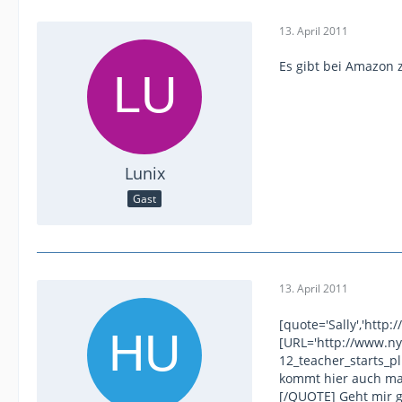
13. April 2011
Es gibt bei Amazon z
Lunix
Gast
13. April 2011
[quote='Sally','htt
[URL='http://www.ny
12_teacher_starts_p
kommt hier auch mal
[/QUOTE] Geht mir g