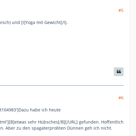
#5
isch) und [I]Yoga mit Gewicht[/I].
#6
st104983']Dazu habe ich heute
html'][B]etwas sehr Hübsches[/B][/URL] gefunden. Hoffentlich
n. Aber zu den spagaterprobten Dünnen geh ich nicht.