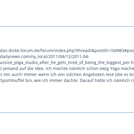
p://das-dicke-forum.de/forum/index.php?thread/&postID=104983#po
dailynews.com/ny_local/2011/04/12/2011-04-
lussize_yoga_studio_after_he_gets_tired_of_being_the_biggest_per.
 jemand auf die Idee. Ich möchte nämlich schon ewig Yoga mache
's mir auch! Immer wenn ich von solchen Angeboten lese (die es bis
 Sportmuffel bin, wie ich immer dachte. Darauf hätte ich nämlich ri