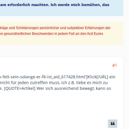
ware erforderlich machten. Ich werde mich bemühen, das
iträge und Schilderungen persönlicher und subjektiver Erfahrungen der
bei gesundheitlichen Beschwerden in jedem Fall an den Arzt Eures
#1
tt-sein-solange-er-fit-ist_aid_617428.html']Klick[/URL] ein
icht für jeden zutreffen muss, ich z.B. liebe es mich zu
. [QUOTE=Artikel] Wer sich ausreichend bewegt, kann so