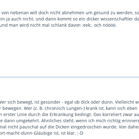
ke von nebenan will doch nicht abnehmen um gesund zu werden, s
sein ja auch nicht. und dann kommt so ein dicker wissenschaftle
und man wird nicht mal schlank davon :eek:. och nöööö.
er sich bewegt, ist gesünder - egal ob dick oder dünn. Vielleicht
 bewegen. Wer (z. B. chronisch Lungen-) krank ist, kann sich eben
n erster Linie durch die Erkrankung bedingt. Das korreliert zwar 
re dann umgekehrt. Ähnliches steht, wenn ich mich richtig erinnere
al nicht pauschal auf die Dicken eingedroschen wurde. Von daher
t-macht-dünn-Gläubige ist, ist klar. :-D