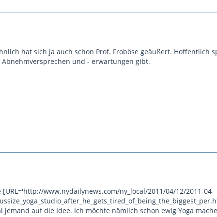
Ähnlich hat sich ja auch schon Prof. Froböse geäußert. Hoffentlich 
 Abnehmversprechen und - erwartungen gibt.
 [URL='http://www.nydailynews.com/ny_local/2011/04/12/2011-04-
lussize_yoga_studio_after_he_gets_tired_of_being_the_biggest_per.
 jemand auf die Idee. Ich möchte nämlich schon ewig Yoga mache