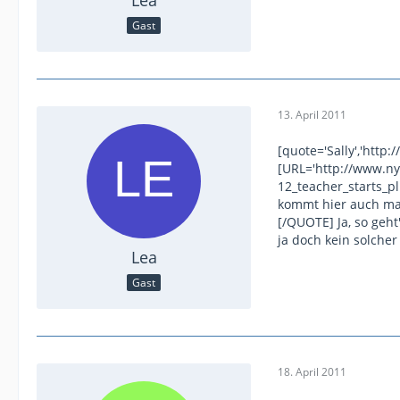
Lea
Gast
13. April 2011
[quote='Sally','htt
[URL='http://www.ny
12_teacher_starts_p
kommt hier auch mal
[/QUOTE] Ja, so geht
ja doch kein solcher
Lea
Gast
18. April 2011