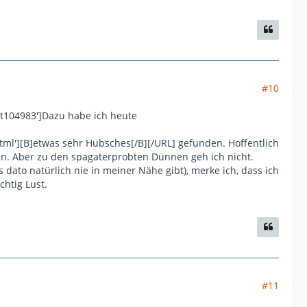
#10
st104983']Dazu habe ich heute
html'][B]etwas sehr Hübsches[/B][/URL] gefunden. Hoffentlich
n. Aber zu den spagaterprobten Dünnen geh ich nicht.
 dato natürlich nie in meiner Nähe gibt), merke ich, dass ich
chtig Lust.
#11