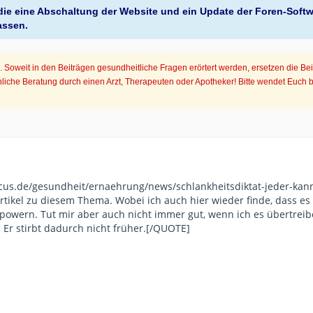
, die eine Abschaltung der Website und ein Update der Foren-Soft
assen.
Soweit in den Beiträgen gesundheitliche Fragen erörtert werden, ersetzen die Be
iche Beratung durch einen Arzt, Therapeuten oder Apotheker! Bitte wendet Euch 
us.de/gesundheit/ernaehrung/news/schlankheitsdiktat-jeder-kann-fe
rtikel zu diesem Thema. Wobei ich auch hier wieder finde, dass es n
wern. Tut mir aber auch nicht immer gut, wenn ich es übertreibe
l. Er stirbt dadurch nicht früher.[/QUOTE]