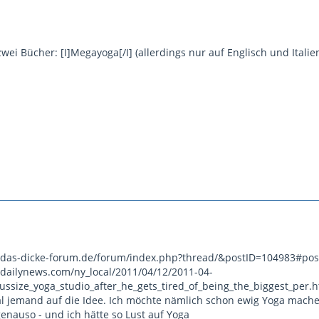
wei Bücher: [I]Megayoga[/I] (allerdings nur auf Englisch und Italien
p://das-dicke-forum.de/forum/index.php?thread/&postID=104983#po
dailynews.com/ny_local/2011/04/12/2011-04-
lussize_yoga_studio_after_he_gets_tired_of_being_the_biggest_per.
 jemand auf die Idee. Ich möchte nämlich schon ewig Yoga mache
enauso - und ich hätte so Lust auf Yoga