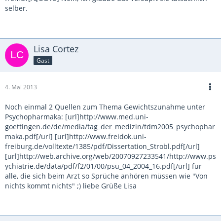
selber.
Lisa Cortez
Gast
4. Mai 2013
Noch einmal 2 Quellen zum Thema Gewichtszunahme unter
Psychopharmaka: [url]http://www.med.uni-
goettingen.de/de/media/tag_der_medizin/tdm2005_psychophar
maka.pdf[/url] [url]http://www.freidok.uni-
freiburg.de/volltexte/1385/pdf/Dissertation_Strobl.pdf[/url]
[url]http://web.archive.org/web/20070927233541/http://www.ps
ychiatrie.de/data/pdf/f2/01/00/psu_04_2004_16.pdf[/url] für
alle, die sich beim Arzt so Sprüche anhören müssen wie "Von
nichts kommt nichts" ;) liebe Grüße Lisa