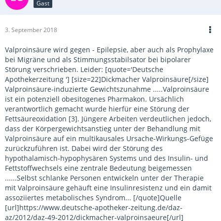
Gast
3. September 2018
Valproinsäure wird gegen - Epilepsie, aber auch als Prophylaxe
bei Migräne und als Stimmungsstabilsator bei bipolarer
Störung verschrieben. Leider: [quote='Deutsche
Apothekerzeitung '] [size=22]Dickmacher Valproinsäure[/size]
Valproinsäure-induzierte Gewichtszunahme .....Valproinsäure
ist ein potenziell obesitogenes Pharmakon. Ursächlich
verantwortlich gemacht wurde hierfür eine Störung der
Fettsäureoxidation [3]. Jüngere Arbeiten verdeutlichen jedoch,
dass der Körpergewichtsanstieg unter der Behandlung mit
Valproinsäure auf ein multikausales Ursache-Wirkungs-Gefüge
zurückzuführen ist. Dabei wird der Störung des
hypothalamisch-hypophysären Systems und des Insulin- und
Fettstoffwechsels eine zentrale Bedeutung beigemessen
......Selbst schlanke Personen entwickeln unter der Therapie
mit Valproinsäure gehäuft eine Insulinresistenz und ein damit
assoziiertes metabolisches Syndrom... [/quote]Quelle
[url]https://www.deutsche-apotheker-zeitung.de/daz-
az/2012/daz-49-2012/dickmacher-valproinsaeure[/url]