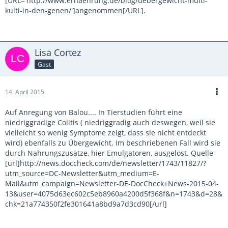
[URL='http://www.ernaehrung.de/blog/uebergewicht-multi-
kulti-in-den-genen/']angenommen[/URL].
Lisa Cortez
Gast
14. April 2015
Auf Anregung von Balou.... In Tierstudien führt eine
niedriggradige Colitis ( niedriggradig auch deswegen, weil sie
vielleicht so wenig Symptome zeigt, dass sie nicht entdeckt
wird) ebenfalls zu Übergewicht. Im beschriebenen Fall wird sie
durch Nahrungszusätze, hier Emulgatoren, ausgelöst. Quelle
[url]http://news.doccheck.com/de/newsletter/1743/11827/?
utm_source=DC-Newsletter&utm_medium=E-
Mail&utm_campaign=Newsletter-DE-DocCheck+News-2015-04-
13&user=4075d63ec602c5eb8960a4200d5f368f&n=1743&d=28&
chk=21a774350f2fe301641a8bd9a7d3cd90[/url]