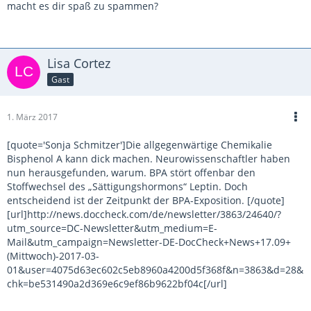
macht es dir spaß zu spammen?
Lisa Cortez
Gast
1. März 2017
[quote='Sonja Schmitzer']Die allgegenwärtige Chemikalie
Bisphenol A kann dick machen. Neurowissenschaftler haben
nun herausgefunden, warum. BPA stört offenbar den
Stoffwechsel des „Sättigungshormons“ Leptin. Doch
entscheidend ist der Zeitpunkt der BPA-Exposition. [/quote]
[url]http://news.doccheck.com/de/newsletter/3863/24640/?
utm_source=DC-Newsletter&utm_medium=E-
Mail&utm_campaign=Newsletter-DE-DocCheck+News+17.09+
(Mittwoch)-2017-03-
01&user=4075d63ec602c5eb8960a4200d5f368f&n=3863&d=28&
chk=be531490a2d369e6c9ef86b9622bf04c[/url]