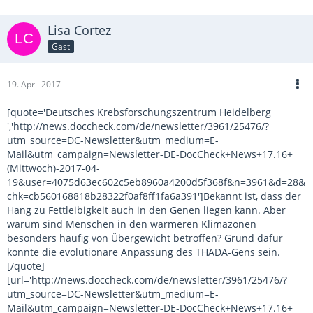
Lisa Cortez
Gast
19. April 2017
[quote='Deutsches Krebsforschungszentrum Heidelberg
','http://news.doccheck.com/de/newsletter/3961/25476/?
utm_source=DC-Newsletter&utm_medium=E-
Mail&utm_campaign=Newsletter-DE-DocCheck+News+17.16+
(Mittwoch)-2017-04-
19&user=4075d63ec602c5eb8960a4200d5f368f&n=3961&d=28&
chk=cb560168818b28322f0af8ff1fa6a391']Bekannt ist, dass der
Hang zu Fettleibigkeit auch in den Genen liegen kann. Aber
warum sind Menschen in den wärmeren Klimazonen
besonders häufig von Übergewicht betroffen? Grund dafür
könnte die evolutionäre Anpassung des THADA-Gens sein.
[/quote]
[url='http://news.doccheck.com/de/newsletter/3961/25476/?
utm_source=DC-Newsletter&utm_medium=E-
Mail&utm_campaign=Newsletter-DE-DocCheck+News+17.16+