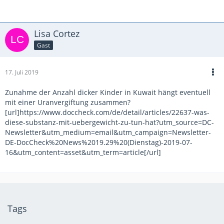
Lisa Cortez
Gast
17. Juli 2019
Zunahme der Anzahl dicker Kinder in Kuwait hängt eventuell
mit einer Uranvergiftung zusammen?
[url]https://www.doccheck.com/de/detail/articles/22637-was-
diese-substanz-mit-uebergewicht-zu-tun-hat?utm_source=DC-
Newsletter&utm_medium=email&utm_campaign=Newsletter-
DE-DocCheck%20News%2019.29%20(Dienstag)-2019-07-
16&utm_content=asset&utm_term=article[/url]
Tags