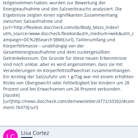
teilgenommen haben, wurden zur Bewertung der
Energieaufnahme und des Salzverbrauchs analysiert. Die
Ergebnisse zeigten einen signifikanten Zusammenhang
zwischen Salzaufnahme und
[url='http://flexikon.doccheck.com/de/Body_Mass_Index?
utm_source=www.doccheck.flexikon&utm_medium=web&utm_c
ampaign=DC%2BSearch']BMI[/url], Taillenumfang und
Körperfettmasse – unabhängig von der
Gesamtenergieaufnahme und dem zuckergesüßten
Getränkekonsum. Die Gründe für diese neuen Erkenntnisse
sind noch unklar, aber es wird angenommen, dass sie mit
Veränderungen im Körperfettstoffwechsel zusammenhängen.
Ein Anstieg der Salzzufuhr um 1 g/Tag war mit einem erhöhten
Risiko von Übergewicht oder Fettleibigkeit bei Kindern um 28
Prozent und bei Erwachsenen um 26 Prozent verbunden.
[/quote]
[url]http://news.doccheck.com/de/newsletter/4772/33392/#com
ment-76973[/url]
Lisa Cortez