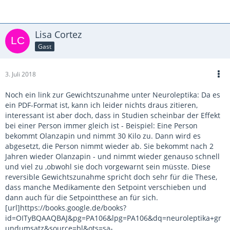
Lisa Cortez
Gast
3. Juli 2018
Noch ein link zur Gewichtszunahme unter Neuroleptika: Da es
ein PDF-Format ist, kann ich leider nichts draus zitieren,
interessant ist aber doch, dass in Studien scheinbar der Effekt
bei einer Person immer gleich ist - Beispiel: Eine Person
bekommt Olanzapin und nimmt 30 Kilo zu. Dann wird es
abgesetzt, die Person nimmt wieder ab. Sie bekommt nach 2
Jahren wieder Olanzapin - und nimmt wieder genauso schnell
und viel zu ,obwohl sie doch vorgewarnt sein müsste. Diese
reversible Gewichtszunahme spricht doch sehr für die These,
dass manche Medikamente den Setpoint verschieben und
dann auch für die Setpointthese an für sich.
[url]https://books.google.de/books?
id=OITyBQAAQBAJ&pg=PA106&lpg=PA106&dq=neuroleptika+gr
undumsatz&source=bl&ots=sa-