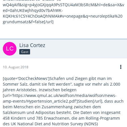
wQ4qAIf&sig=p4yjoGXjqqA9Ps5TQU4aM3bSRcM&hl=de&sa=X&v
ed=0ahUKEwjhhqyd0v7bAhWK-
KQKHc61CSY4ChDoAQhNMAk#v=onepage&q=neuroleptika%20
grundumsatz&f=false[/url]
Lisa Cortez
Gast
10. August 2018
[quote='DocCheckNews']Schafen und Ziegen gibt man im
Sommer Salz, damit sie fett werden“, sagte vor mehr als 2.000
Jahren Aristoteles. Inzwischen belegen
[url='https://www.qmul.ac.uk/wolfson/media/wolfson/news-
amp-events/Hypertension_article2.pdf']Studien[/url], dass auch
beim Menschen ein Zusammenhang zwischen dem
Salzkonsum und Adipositas besteht. Die Daten von insgesamt
458 Kindern und 785 Erwachsenen, die am Rolling-Programm
des UK National Diet and Nutrition Survey (NDNS)