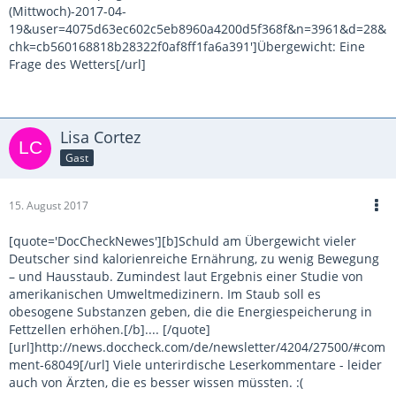
(Mittwoch)-2017-04-
19&user=4075d63ec602c5eb8960a4200d5f368f&n=3961&d=28&
chk=cb560168818b28322f0af8ff1fa6a391']Übergewicht: Eine
Frage des Wetters[/url]
Lisa Cortez
Gast
15. August 2017
[quote='DocCheckNewes'][b]Schuld am Übergewicht vieler
Deutscher sind kalorienreiche Ernährung, zu wenig Bewegung
– und Hausstaub. Zumindest laut Ergebnis einer Studie von
amerikanischen Umweltmedizinern. Im Staub soll es
obesogene Substanzen geben, die die Energiespeicherung in
Fettzellen erhöhen.[/b].... [/quote]
[url]http://news.doccheck.com/de/newsletter/4204/27500/#com
ment-68049[/url] Viele unterirdische Leserkommentare - leider
auch von Ärzten, die es besser wissen müssten. :(