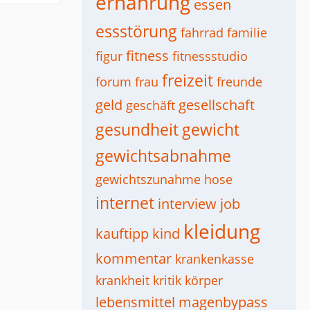
ernährung
essen
essstörung
fahrrad
familie
fitness
figur
fitnessstudio
freizeit
forum
frau
freunde
geld
gesellschaft
geschäft
gesundheit
gewicht
gewichtsabnahme
gewichtszunahme
hose
internet
interview
job
kleidung
kauftipp
kind
kommentar
krankenkasse
krankheit
kritik
körper
lebensmittel
magenbypass