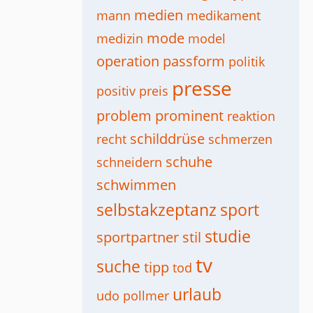
medien
mann
medikament
mode
medizin
model
operation
passform
politik
presse
positiv
preis
problem
prominent
reaktion
schilddrüse
recht
schmerzen
schuhe
schneidern
schwimmen
selbstakzeptanz
sport
studie
sportpartner
stil
tv
suche
tipp
tod
urlaub
udo pollmer