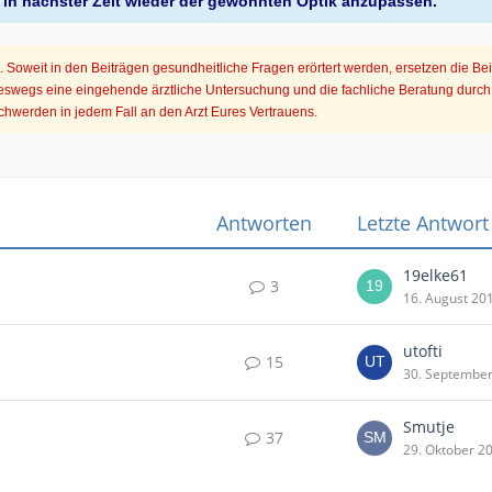
 in nächster Zeit wieder der gewohnten Optik anzupassen.
Soweit in den Beiträgen gesundheitliche Fragen erörtert werden, ersetzen die Be
eswegs eine eingehende ärztliche Untersuchung und die fachliche Beratung durch 
hwerden in jedem Fall an den Arzt Eures Vertrauens.
Antworten
Letzte Antwort
19elke61
3
16. August 20
utofti
15
30. Septembe
Smutje
37
29. Oktober 2