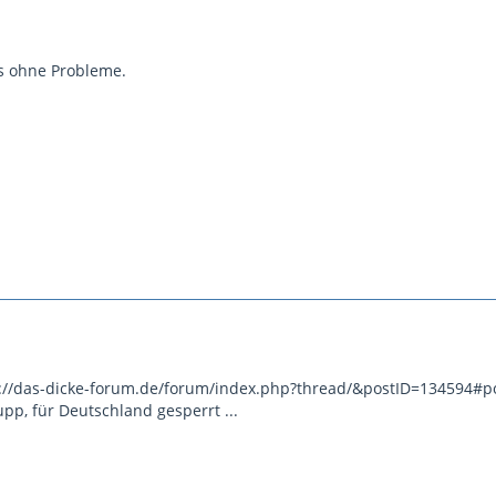
's ohne Probleme.
p://das-dicke-forum.de/forum/index.php?thread/&postID=134594#post
pp, für Deutschland gesperrt ...