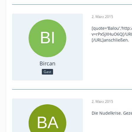
2. März 2015
[quote='Balou','htt
v=rPx5jXHuO6Q[/URL
[/URL]anschließen.
Bircan
Gast
2. März 2015
Die Nudelkrise. Gez