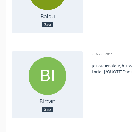
Balou
Gast
2. März 2015
[quote='Balou','htt
Loriot.[/QUOTE]Danke 
Bircan
Gast