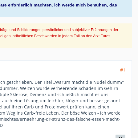
ware erforderlich machten. Ich werde mich bemühen, das
iträge und Schilderungen persönlicher und subjektiver Erfahrungen der
bei gesundheitlichen Beschwerden in jedem Fall an den Arzt Eures
#1
 Buch geschrieben. Der Titel „Warum macht die Nudel dumm?“
uch dümmer. Weizen würde verheerende Schäden im Gehirn
iple Sklerose, Demenz und schließlich macht es uns
 auch eine Lösung um leichter, klüger und besser gelaunt
 auf ihren Carb und Proteinwert prüfen kann, einen
m Weg ins Carb-freie Leben. Der böse Weizen - ich werde
ermischtes/ernaehrung-dr-strunz-das-falsche-essen-macht-
-D