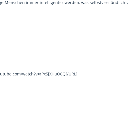
ge Menschen immer intelligenter werden, was selbstverständlich vo
outube.com/watch?v=rPx5jXHuO6Q[/URL]