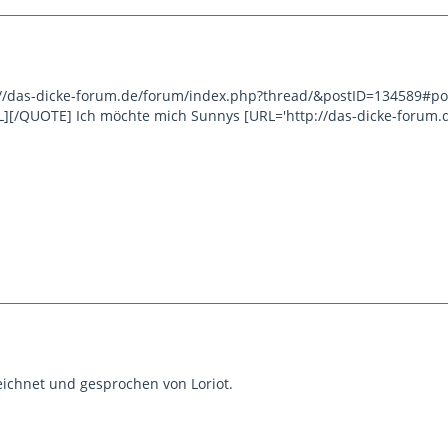
p://das-dicke-forum.de/forum/index.php?thread/&postID=134589#p
][/QUOTE] Ich möchte mich Sunnys [URL='http://das-dicke-forum
eichnet und gesprochen von Loriot.