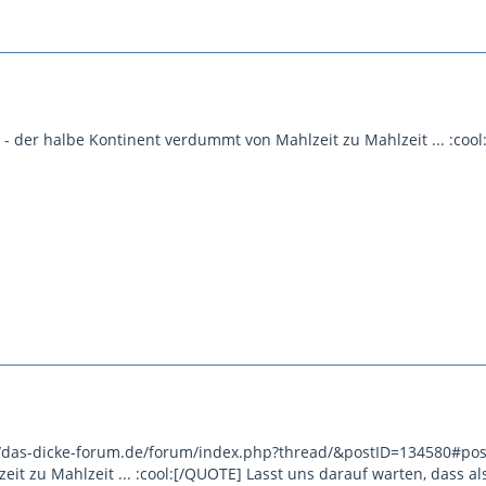
- der halbe Kontinent verdummt von Mahlzeit zu Mahlzeit ... :cool
p://das-dicke-forum.de/forum/index.php?thread/&postID=134580#pos
it zu Mahlzeit ... :cool:[/QUOTE] Lasst uns darauf warten, dass a