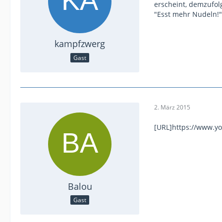
erscheint, demzufol
"Esst mehr Nudeln!"
kampfzwerg
Gast
2. März 2015
[URL]https://www.y
Balou
Gast