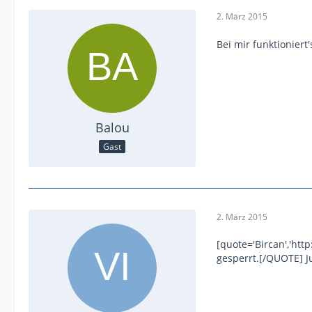
2. März 2015
Bei mir funktioniert
Balou
Gast
2. März 2015
[quote='Bircan','htt
gesperrt.[/QUOTE] Ju