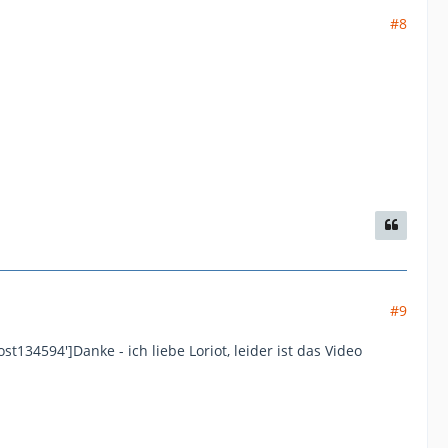
#8
#9
134594']Danke - ich liebe Loriot, leider ist das Video