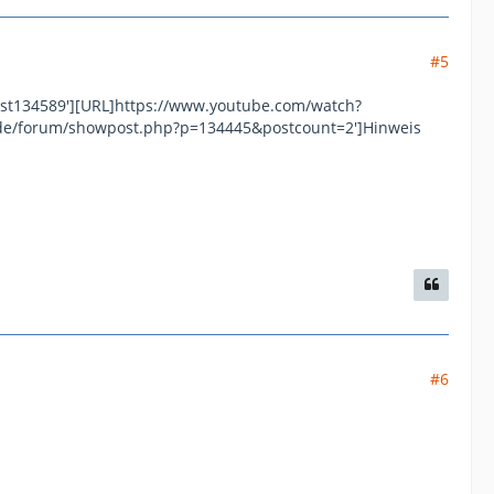
#5
ost134589'][URL]https://www.youtube.com/watch?
.de/forum/showpost.php?p=134445&postcount=2']Hinweis
#6