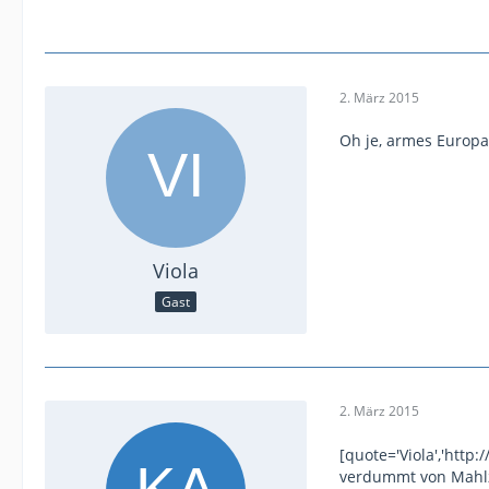
2. März 2015
Oh je, armes Europa 
Viola
Gast
2. März 2015
[quote='Viola','htt
verdummt von Mahlze