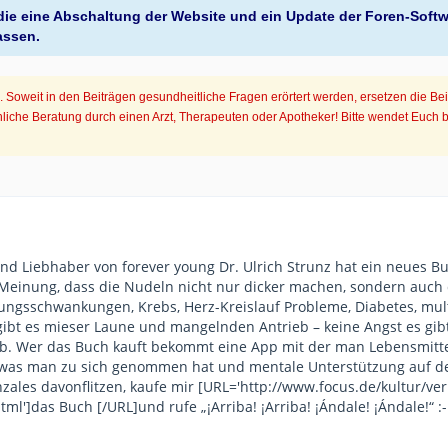
, die eine Abschaltung der Website und ein Update der Foren-Soft
assen.
Soweit in den Beiträgen gesundheitliche Fragen erörtert werden, ersetzen die Be
iche Beratung durch einen Arzt, Therapeuten oder Apotheker! Bitte wendet Euch 
und Liebhaber von forever young Dr. Ulrich Strunz hat ein neues
ie Meinung, dass die Nudeln nicht nur dicker machen, sondern a
ngsschwankungen, Krebs, Herz-Kreislauf Probleme, Diabetes, mult
ibt es mieser Laune und mangelnden Antrieb – keine Angst es gibt
. Wer das Buch kauft bekommt eine App mit der man Lebensmittel
 was man zu sich genommen hat und mentale Unterstützung auf de
nzales davonflitzen, kaufe mir [URL='http://www.focus.de/kultur/v
']das Buch [/URL]und rufe „¡Arriba! ¡Arriba! ¡Ándale! ¡Ándale!“ :