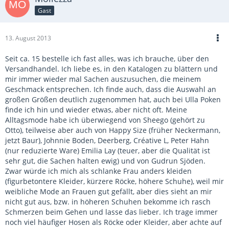
Gast
13. August 2013
Seit ca. 15 bestelle ich fast alles, was ich brauche, über den
Versandhandel. Ich liebe es, in den Katalogen zu blättern und
mir immer wieder mal Sachen auszusuchen, die meinem
Geschmack entsprechen. Ich finde auch, dass die Auswahl an
großen Größen deutlich zugenommen hat, auch bei Ulla Poken
finde ich hin und wieder etwas, aber nicht oft. Meine
Alltagsmode habe ich überwiegend von Sheego (gehört zu
Otto), teilweise aber auch von Happy Size (früher Neckermann,
jetzt Baur), Johnnie Boden, Deerberg, Créative L, Peter Hahn
(nur reduzierte Ware) Emilia Lay (teuer, aber die Qualität ist
sehr gut, die Sachen halten ewig) und von Gudrun Sjöden.
Zwar würde ich mich als schlanke Frau anders kleiden
(figurbetontere Kleider, kürzere Röcke, höhere Schuhe), weil mir
weibliche Mode an Frauen gut gefällt, aber dies sieht an mir
nicht gut aus, bzw. in höheren Schuhen bekomme ich rasch
Schmerzen beim Gehen und lasse das lieber. Ich trage immer
noch viel häufiger Hosen als Röcke oder Kleider, aber achte auf