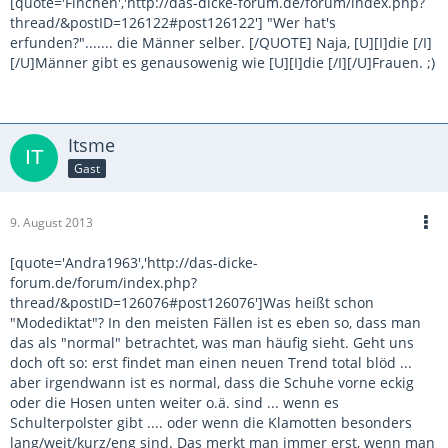
[quote='Finchen','http://das-dicke-forum.de/forum/index.php?
thread/&postID=126122#post126122'] "Wer hat's
erfunden?"....... die Männer selber. [/QUOTE] Naja, [U][I]die [/I]
[/U]Männer gibt es genausowenig wie [U][I]die [/I][/U]Frauen. ;)
Itsme
Gast
9. August 2013
[quote='Andra1963','http://das-dicke-
forum.de/forum/index.php?
thread/&postID=126076#post126076']Was heißt schon
"Modediktat"? In den meisten Fällen ist es eben so, dass man
das als "normal" betrachtet, was man häufig sieht. Geht uns
doch oft so: erst findet man einen neuen Trend total blöd ...
aber irgendwann ist es normal, dass die Schuhe vorne eckig
oder die Hosen unten weiter o.ä. sind ... wenn es
Schulterpolster gibt .... oder wenn die Klamotten besonders
lang/weit/kurz/eng sind. Das merkt man immer erst, wenn man