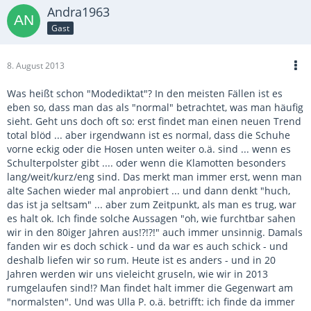
Andra1963
Gast
8. August 2013
Was heißt schon "Modediktat"? In den meisten Fällen ist es
eben so, dass man das als "normal" betrachtet, was man häufig
sieht. Geht uns doch oft so: erst findet man einen neuen Trend
total blöd ... aber irgendwann ist es normal, dass die Schuhe
vorne eckig oder die Hosen unten weiter o.ä. sind ... wenn es
Schulterpolster gibt .... oder wenn die Klamotten besonders
lang/weit/kurz/eng sind. Das merkt man immer erst, wenn man
alte Sachen wieder mal anprobiert ... und dann denkt "huch,
das ist ja seltsam" ... aber zum Zeitpunkt, als man es trug, war
es halt ok. Ich finde solche Aussagen "oh, wie furchtbar sahen
wir in den 80iger Jahren aus!?!?!" auch immer unsinnig. Damals
fanden wir es doch schick - und da war es auch schick - und
deshalb liefen wir so rum. Heute ist es anders - und in 20
Jahren werden wir uns vieleicht gruseln, wie wir in 2013
rumgelaufen sind!? Man findet halt immer die Gegenwart am
"normalsten". Und was Ulla P. o.ä. betrifft: ich finde da immer