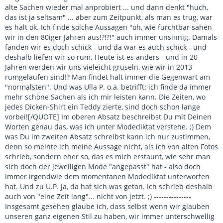
alte Sachen wieder mal anprobiert ... und dann denkt "huch,
das ist ja seltsam" ... aber zum Zeitpunkt, als man es trug, war
es halt ok. Ich finde solche Aussagen "oh, wie furchtbar sahen
wir in den 80iger Jahren aus!?!?!" auch immer unsinnig. Damals
fanden wir es doch schick - und da war es auch schick - und
deshalb liefen wir so rum. Heute ist es anders - und in 20
Jahren werden wir uns vieleicht gruseln, wie wir in 2013
rumgelaufen sind!? Man findet halt immer die Gegenwart am
"normalsten". Und was Ulla P. o.ä. betrifft: ich finde da immer
mehr schöne Sachen als ich mir leisten kann. Die Zeiten, wo
jedes Dicken-Shirt ein Teddy zierte, sind doch schon lange
vorbei![/QUOTE] Im oberen Absatz beschreibst Du mit Deinen
Worten genau das, was ich unter Modediktat verstehe. ;) Dem
was Du im zweiten Absatz schreibst kann ich nur zustimmen,
denn so meinte ich meine Aussage nicht, als ich von alten Fotos
schrieb, sondern eher so, das es mich erstaunt, wie sehr man
sich doch der jeweiligen Mode "angepasst" hat - also doch
immer irgendwie dem momentanen Modediktat unterworfen
hat. Und zu U.P. Ja, da hat sich was getan. Ich schrieb deshalb
auch von "eine Zeit lang"... nicht von jetzt. ;) ---------------
Insgesamt gesehen glaube ich, dass selbst wenn wir glauben
unseren ganz eigenen Stil zu haben, wir immer unterschwellig