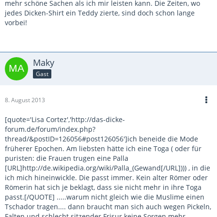
mehr schöne Sachen als ich mir leisten kann. Die Zeiten, wo
jedes Dicken-Shirt ein Teddy zierte, sind doch schon lange
vorbei!
Maky
Gast
8. August 2013
[quote='Lisa Cortez','http://das-dicke-
forum.de/forum/index.php?
thread/&postID=126056#post126056']ich beneide die Mode
früherer Epochen. Am liebsten hätte ich eine Toga ( oder für
puristen: die Frauen trugen eine Palla
[URL]http://de.wikipedia.org/wiki/Palla_(Gewand[/URL]))) , in die
ich mich hineinwickle. Die passt immer. Kein alter Römer oder
Römerin hat sich je beklagt, dass sie nicht mehr in ihre Toga
passt.[/QUOTE] .....warum nicht gleich wie die Muslime einen
Tschador tragen.... dann braucht man sich auch wegen Pickeln,
Falten und schlecht sitzender Frisur keine Sorgen mehr