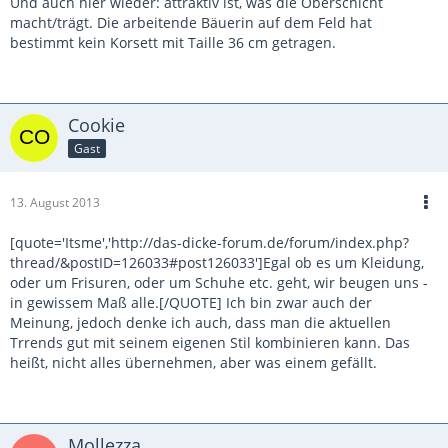
Und auch hier wieder: attraktiv ist, was die Oberschicht
macht/trägt. Die arbeitende Bäuerin auf dem Feld hat
bestimmt kein Korsett mit Taille 36 cm getragen.
Cookie
Gast
13. August 2013
[quote='Itsme','http://das-dicke-forum.de/forum/index.php?
thread/&postID=126033#post126033']Egal ob es um Kleidung,
oder um Frisuren, oder um Schuhe etc. geht, wir beugen uns -
in gewissem Maß alle.[/QUOTE] Ich bin zwar auch der
Meinung, jedoch denke ich auch, dass man die aktuellen
Trrends gut mit seinem eigenen Stil kombinieren kann. Das
heißt, nicht alles übernehmen, aber was einem gefällt.
Mollezza