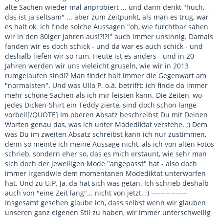
alte Sachen wieder mal anprobiert ... und dann denkt "huch,
das ist ja seltsam" ... aber zum Zeitpunkt, als man es trug, war
es halt ok. Ich finde solche Aussagen "oh, wie furchtbar sahen
wir in den 80iger Jahren aus!?!?!" auch immer unsinnig. Damals
fanden wir es doch schick - und da war es auch schick - und
deshalb liefen wir so rum. Heute ist es anders - und in 20
Jahren werden wir uns vieleicht gruseln, wie wir in 2013
rumgelaufen sind!? Man findet halt immer die Gegenwart am
"normalsten". Und was Ulla P. o.ä. betrifft: ich finde da immer
mehr schöne Sachen als ich mir leisten kann. Die Zeiten, wo
jedes Dicken-Shirt ein Teddy zierte, sind doch schon lange
vorbei![/QUOTE] Im oberen Absatz beschreibst Du mit Deinen
Worten genau das, was ich unter Modediktat verstehe. ;) Dem
was Du im zweiten Absatz schreibst kann ich nur zustimmen,
denn so meinte ich meine Aussage nicht, als ich von alten Fotos
schrieb, sondern eher so, das es mich erstaunt, wie sehr man
sich doch der jeweiligen Mode "angepasst" hat - also doch
immer irgendwie dem momentanen Modediktat unterworfen
hat. Und zu U.P. Ja, da hat sich was getan. Ich schrieb deshalb
auch von "eine Zeit lang"... nicht von jetzt. ;) ---------------
Insgesamt gesehen glaube ich, dass selbst wenn wir glauben
unseren ganz eigenen Stil zu haben, wir immer unterschwellig