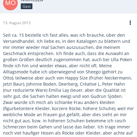
Gast
13. August 2013
Seit ca. 15 bestelle ich fast alles, was ich brauche, über den
Versandhandel. Ich liebe es, in den Katalogen zu blättern und
mir immer wieder mal Sachen auszusuchen, die meinem
Geschmack entsprechen. Ich finde auch, dass die Auswahl an
großen Größen deutlich zugenommen hat, auch bei Ulla Poken
finde ich hin und wieder etwas, aber nicht oft. Meine
Alltagsmode habe ich überwiegend von Sheego (gehört zu
Otto), teilweise aber auch von Happy Size (früher Neckermann,
jetzt Baur), Johnnie Boden, Deerberg, Créative L, Peter Hahn
(nur reduzierte Ware) Emilia Lay (teuer, aber die Qualität ist
sehr gut, die Sachen halten ewig) und von Gudrun Sjöden.
Zwar würde ich mich als schlanke Frau anders kleiden
(figurbetontere Kleider, kürzere Röcke, höhere Schuhe), weil mir
weibliche Mode an Frauen gut gefällt, aber dies sieht an mir
nicht gut aus, bzw. in höheren Schuhen bekomme ich rasch
Schmerzen beim Gehen und lasse das lieber. Ich trage immer
noch viel häufiger Hosen als Röcke oder Kleider, aber achte auf