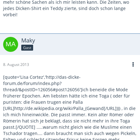
mehr schöne Sachen als ich mir leisten kann. Die Zeiten, wo
jedes Dicken-Shirt ein Teddy zierte, sind doch schon lange
vorbei!
Maky
Gast
8. August 2013
[quote='Lisa Cortez','http://das-dicke-
forum.de/forum/index.php?
thread/&postID=126056#post126056']ich beneide die Mode
früherer Epochen. Am liebsten hätte ich eine Toga ( oder für
puristen: die Frauen trugen eine Palla
[URL]http://de.wikipedia.org/wiki/Palla_(Gewand[/URL]))) , in die
ich mich hineinwickle. Die passt immer. Kein alter Römer oder
Römerin hat sich je beklagt, dass sie nicht mehr in ihre Toga
passt.[/QUOTE] .....warum nicht gleich wie die Muslime einen
Tschador tragen.... dann braucht man sich auch wegen Pickeln,
Falten und schlecht sitzender Frisur keine Sorgen mehr