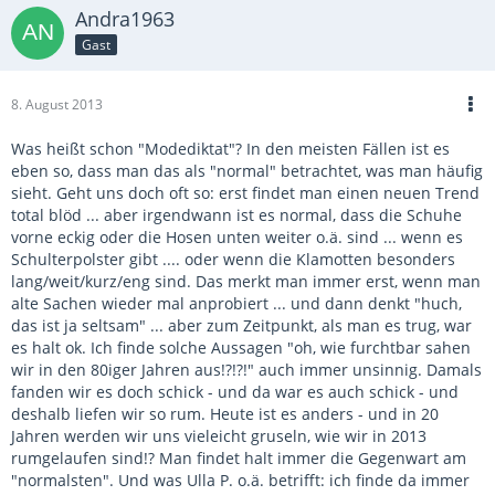
Andra1963
Gast
8. August 2013
Was heißt schon "Modediktat"? In den meisten Fällen ist es
eben so, dass man das als "normal" betrachtet, was man häufig
sieht. Geht uns doch oft so: erst findet man einen neuen Trend
total blöd ... aber irgendwann ist es normal, dass die Schuhe
vorne eckig oder die Hosen unten weiter o.ä. sind ... wenn es
Schulterpolster gibt .... oder wenn die Klamotten besonders
lang/weit/kurz/eng sind. Das merkt man immer erst, wenn man
alte Sachen wieder mal anprobiert ... und dann denkt "huch,
das ist ja seltsam" ... aber zum Zeitpunkt, als man es trug, war
es halt ok. Ich finde solche Aussagen "oh, wie furchtbar sahen
wir in den 80iger Jahren aus!?!?!" auch immer unsinnig. Damals
fanden wir es doch schick - und da war es auch schick - und
deshalb liefen wir so rum. Heute ist es anders - und in 20
Jahren werden wir uns vieleicht gruseln, wie wir in 2013
rumgelaufen sind!? Man findet halt immer die Gegenwart am
"normalsten". Und was Ulla P. o.ä. betrifft: ich finde da immer