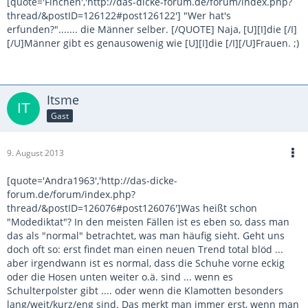
[quote='Finchen','http://das-dicke-forum.de/forum/index.php?
thread/&postID=126122#post126122'] "Wer hat's
erfunden?"....... die Männer selber. [/QUOTE] Naja, [U][I]die [/I]
[/U]Männer gibt es genausowenig wie [U][I]die [/I][/U]Frauen. ;)
Itsme
Gast
9. August 2013
[quote='Andra1963','http://das-dicke-
forum.de/forum/index.php?
thread/&postID=126076#post126076']Was heißt schon
"Modediktat"? In den meisten Fällen ist es eben so, dass man
das als "normal" betrachtet, was man häufig sieht. Geht uns
doch oft so: erst findet man einen neuen Trend total blöd ...
aber irgendwann ist es normal, dass die Schuhe vorne eckig
oder die Hosen unten weiter o.ä. sind ... wenn es
Schulterpolster gibt .... oder wenn die Klamotten besonders
lang/weit/kurz/eng sind. Das merkt man immer erst, wenn man