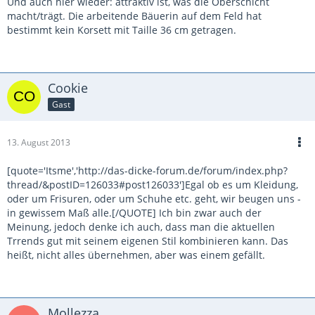
Und auch hier wieder: attraktiv ist, was die Oberschicht
macht/trägt. Die arbeitende Bäuerin auf dem Feld hat
bestimmt kein Korsett mit Taille 36 cm getragen.
Cookie
Gast
13. August 2013
[quote='Itsme','http://das-dicke-forum.de/forum/index.php?
thread/&postID=126033#post126033']Egal ob es um Kleidung,
oder um Frisuren, oder um Schuhe etc. geht, wir beugen uns -
in gewissem Maß alle.[/QUOTE] Ich bin zwar auch der
Meinung, jedoch denke ich auch, dass man die aktuellen
Trrends gut mit seinem eigenen Stil kombinieren kann. Das
heißt, nicht alles übernehmen, aber was einem gefällt.
Mollezza