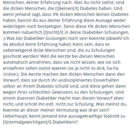
Menschen, deiner Erfahrung nach. Was du nicht siehst, sind
die dicken Menschen, die [I]keinen[/I] Diabetes haben. Und
wenn jemand sagt, dass X% dicken Menschen keinen Diabetes
haben, kannst du aus deiner Erfahrung diese Aussage weder
widerlegen noch bestaetigen. Denn diese X% dicken Menschen
kommen natuerlich [I]nicht[/I] in deine Diabetiker-Schulungen.
;) Was bei Diabetiker-Sculungen noch sein koennte (obwohl ich
da absolut keine Erfahrung habe): Kann sein, dass es
ueberwiegend dicke Menschen sind, die zu Schulungen
geschickt werden! Weil die Aerzte bei diesen Menschen
automatisch annehmen, dass sie nicht wissen, wie sie sich
ernaehren sollen (sonst waeren sie ja nicht so dick, ha-ha
:ironie:). Die Aerzte machen den dicken Menschen dann den
Vorwurf, dass sie durch ihr undiszipliniertes Essverhalten
selber an ihrem Diabetes schuld sind, und diese gehen dann
wegen ihres schlechten Gewissens zu den Schulungen. Und
einem duennen Diabetiker macht man diesen Vorwurf eben
nicht, und schckt ihn evtl. nicht zur Schulung. Was meinst du,
koennte an dieser meiner Vermutung was dran sein?
Ueberhaupt, kennt jemand eine aussagekraeftige Statistik zu
[I]normalgewichtigen[/I] Diabetikern?