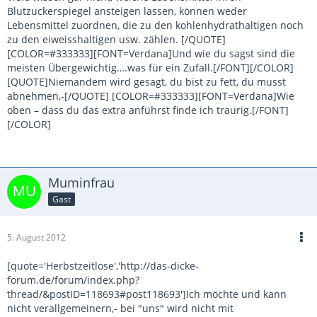
Blutzuckerspiegel ansteigen lassen, können weder
Lebensmittel zuordnen, die zu den kohlenhydrathaltigen noch
zu den eiweisshaltigen usw. zählen. [/QUOTE]
[COLOR=#333333][FONT=Verdana]Und wie du sagst sind die
meisten Übergewichtig….was für ein Zufall.[/FONT][/COLOR]
[QUOTE]Niemandem wird gesagt, du bist zu fett, du musst
abnehmen,-[/QUOTE] [COLOR=#333333][FONT=Verdana]Wie
oben – dass du das extra anführst finde ich traurig.[/FONT]
[/COLOR]
Muminfrau
Gast
5. August 2012
[quote='Herbstzeitlose','http://das-dicke-
forum.de/forum/index.php?
thread/&postID=118693#post118693']Ich möchte und kann
nicht verallgemeinern,- bei "uns" wird nicht mit