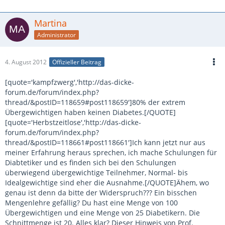
Martina
Administrator
4. August 2012
Offizieller Beitrag
[quote='kampfzwerg','http://das-dicke-
forum.de/forum/index.php?
thread/&postID=118659#post118659']80% der extrem
Übergewichtigen haben keinen Diabetes.[/QUOTE]
[quote='Herbstzeitlose','http://das-dicke-
forum.de/forum/index.php?
thread/&postID=118661#post118661']Ich kann jetzt nur aus
meiner Erfahrung heraus sprechen, ich mache Schulungen für
Diabtetiker und es finden sich bei den Schulungen
überwiegend übergewichtige Teilnehmer, Normal- bis
Idealgewichtige sind eher die Ausnahme.[/QUOTE]Ähem, wo
genau ist denn da bitte der Widerspruch??? Ein bisschen
Mengenlehre gefällig? Du hast eine Menge von 100
Übergewichtigen und eine Menge von 25 Diabetikern. Die
Schnittmenge ist 20. Alles klar? Dieser Hinweis von Prof.