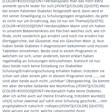
[COLOR=#333333][FONT=Verdana]Dass man das noch extra
anmerkt spricht leider für sich.[/FONT][/COLOR] [QUOTE] Wenn
bei einem Patienten Diabetes festgestellt wird, dann wird er
mit seiner Einwilligung zu Schulungstagen eingeladen, da geht
es nicht nur um Ernährung, das ist nur ein Thema![/QUOTE]
[COLOR=#333333][FONT=Verdana]Mein Mann und ich haben
in unserem Bekanntenkreis ein Pärchen welches sich, wie ich
finde, nicht sonderlich gut ernährt und noch nie ernährt hat
(Fertiggerichte, viel Glutamat, mal ein Gläschen Wein ;)). Nun
haben beide Diabetes II diagnostiziert bekommen und müssen
Tabletten einnehmen. Beide sind in einem Programm in
welchem sie sich, unter anderem, bereit erklärt haben
regelmäßig an Schulungen teilzunehmen. Komisch ist nur,
dass beide noch keine Einladung zur Diabetiker
Schulung/Ernährungsschulung erhalten haben, trotzdem sie
schon seit über einem Jahr in diesem Programm sind………sie
sind aber beide auch nicht „sichtbar“ Übergewichtig. Da kommt
mir aber derselbe Gedanke wie Muminfrau.[/FONT][/COLOR]
[COLOR=#333333][FONT=Verdana]Ich habe keine Diabetes,
aber ich achte auch auf meine Ernährung, trotzdem wurde[I]
ich[/I] schon zweimal auf solch eine Schulung geschickt…..rein
prophylaktisch natürlich :rolleyes:[/FONT][/COLOR] [QUOTE]
Viele wissen gar nicht, welche Lebensmittel ihren