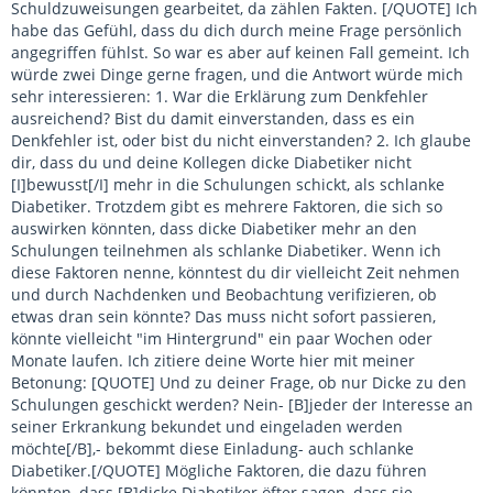
Schuldzuweisungen gearbeitet, da zählen Fakten. [/QUOTE] Ich
habe das Gefühl, dass du dich durch meine Frage persönlich
angegriffen fühlst. So war es aber auf keinen Fall gemeint. Ich
würde zwei Dinge gerne fragen, und die Antwort würde mich
sehr interessieren: 1. War die Erklärung zum Denkfehler
ausreichend? Bist du damit einverstanden, dass es ein
Denkfehler ist, oder bist du nicht einverstanden? 2. Ich glaube
dir, dass du und deine Kollegen dicke Diabetiker nicht
[I]bewusst[/I] mehr in die Schulungen schickt, als schlanke
Diabetiker. Trotzdem gibt es mehrere Faktoren, die sich so
auswirken könnten, dass dicke Diabetiker mehr an den
Schulungen teilnehmen als schlanke Diabetiker. Wenn ich
diese Faktoren nenne, könntest du dir vielleicht Zeit nehmen
und durch Nachdenken und Beobachtung verifizieren, ob
etwas dran sein könnte? Das muss nicht sofort passieren,
könnte vielleicht "im Hintergrund" ein paar Wochen oder
Monate laufen. Ich zitiere deine Worte hier mit meiner
Betonung: [QUOTE] Und zu deiner Frage, ob nur Dicke zu den
Schulungen geschickt werden? Nein- [B]jeder der Interesse an
seiner Erkrankung bekundet und eingeladen werden
möchte[/B],- bekommt diese Einladung- auch schlanke
Diabetiker.[/QUOTE] Mögliche Faktoren, die dazu führen
könnten, dass [B]dicke Diabetiker öfter sagen, dass sie