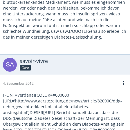
blutzuckersenkendes Medikament, wie muss es eingenommen
werden, vor oder nach den Mahlzeiten, bekomme ich davon
eine Unterzuckerung, wann muss ich Insulin spritzen, wieso
muss ich auf meine Füße achten und wie mach ich die
Fußinspektion, warum fühl ich mich so schlapp oder warum
schlechte Wundheilung, usw usw.[/QUOTE]Genau so erlebe ich
das in meiner derzeitigen Diabetes-Basisschulung.
savoir-vivre
Gast
4. September 2012
[FONT=Verdana][COLOR=#000000]
[URL='http://www.aerztezeitung.de/news/article/820900/ddg-
uebergewicht-erklaert-nicht-allein-diabetes-
anstieg.html']DIESER[/URL] Bericht handelt davon, dass die
DDG (Deutsche Diabetes Gesellschaft) der Meinung ist, dass
Übergewicht allein nicht Schuld an dem Diabetes-Anstieg sein
kann.[/COLOR][/FONT] [FONT=Verdana][COLOR=#000000]