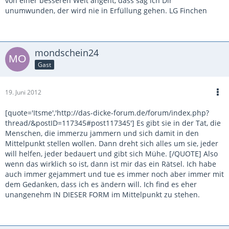
von einer besseren Welt angeht, dass sag ich Dir
unumwunden, der wird nie in Erfüllung gehen. LG Finchen
mondschein24
Gast
19. Juni 2012
[quote='Itsme','http://das-dicke-forum.de/forum/index.php?
thread/&postID=117345#post117345'] Es gibt sie in der Tat, die
Menschen, die immerzu jammern und sich damit in den
Mittelpunkt stellen wollen. Dann dreht sich alles um sie, jeder
will helfen, jeder bedauert und gibt sich Mühe. [/QUOTE] Also
wenn das wirklich so ist, dann ist mir das ein Rätsel. Ich habe
auch immer gejammert und tue es immer noch aber immer mit
dem Gedanken, dass ich es ändern will. Ich find es eher
unangenehm IN DIESER FORM im Mittelpunkt zu stehen.