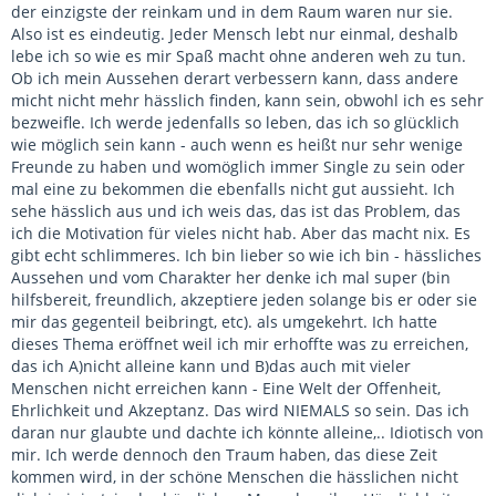
der einzigste der reinkam und in dem Raum waren nur sie.
Also ist es eindeutig. Jeder Mensch lebt nur einmal, deshalb
lebe ich so wie es mir Spaß macht ohne anderen weh zu tun.
Ob ich mein Aussehen derart verbessern kann, dass andere
micht nicht mehr hässlich finden, kann sein, obwohl ich es sehr
bezweifle. Ich werde jedenfalls so leben, das ich so glücklich
wie möglich sein kann - auch wenn es heißt nur sehr wenige
Freunde zu haben und womöglich immer Single zu sein oder
mal eine zu bekommen die ebenfalls nicht gut aussieht. Ich
sehe hässlich aus und ich weis das, das ist das Problem, das
ich die Motivation für vieles nicht hab. Aber das macht nix. Es
gibt echt schlimmeres. Ich bin lieber so wie ich bin - hässliches
Aussehen und vom Charakter her denke ich mal super (bin
hilfsbereit, freundlich, akzeptiere jeden solange bis er oder sie
mir das gegenteil beibringt, etc). als umgekehrt. Ich hatte
dieses Thema eröffnet weil ich mir erhoffte was zu erreichen,
das ich A)nicht alleine kann und B)das auch mit vieler
Menschen nicht erreichen kann - Eine Welt der Offenheit,
Ehrlichkeit und Akzeptanz. Das wird NIEMALS so sein. Das ich
daran nur glaubte und dachte ich könnte alleine,.. Idiotisch von
mir. Ich werde dennoch den Traum haben, das diese Zeit
kommen wird, in der schöne Menschen die hässlichen nicht