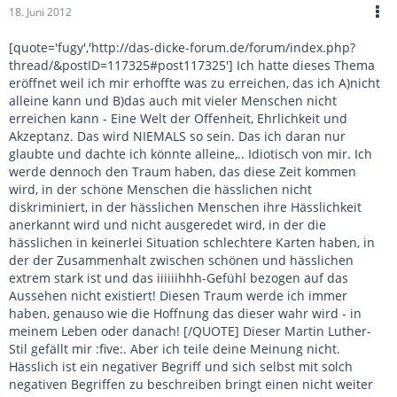
18. Juni 2012
[quote='fugy','http://das-dicke-forum.de/forum/index.php?
thread/&postID=117325#post117325'] Ich hatte dieses Thema
eröffnet weil ich mir erhoffte was zu erreichen, das ich A)nicht
alleine kann und B)das auch mit vieler Menschen nicht
erreichen kann - Eine Welt der Offenheit, Ehrlichkeit und
Akzeptanz. Das wird NIEMALS so sein. Das ich daran nur
glaubte und dachte ich könnte alleine,.. Idiotisch von mir. Ich
werde dennoch den Traum haben, das diese Zeit kommen
wird, in der schöne Menschen die hässlichen nicht
diskriminiert, in der hässlichen Menschen ihre Hässlichkeit
anerkannt wird und nicht ausgeredet wird, in der die
hässlichen in keinerlei Situation schlechtere Karten haben, in
der der Zusammenhalt zwischen schönen und hässlichen
extrem stark ist und das iiiiiihhh-Gefühl bezogen auf das
Aussehen nicht existiert! Diesen Traum werde ich immer
haben, genauso wie die Hoffnung das dieser wahr wird - in
meinem Leben oder danach! [/QUOTE] Dieser Martin Luther-
Stil gefällt mir :five:. Aber ich teile deine Meinung nicht.
Hässlich ist ein negativer Begriff und sich selbst mit solch
negativen Begriffen zu beschreiben bringt einen nicht weiter