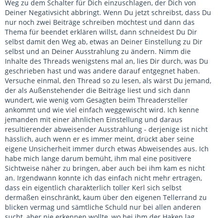
Weg zu dem Schalter für Dich einzuschlagen, der Dich von
Deiner Negativsicht abbringt. Wenn Du jetzt schreibst, dass Du
nur noch zwei Beiträge schreiben möchtest und dann das
Thema für beendet erklären willst, dann schneidest Du Dir
selbst damit den Weg ab, etwas an Deiner Einstellung zu Dir
selbst und an Deiner Ausstrahlung zu ändern. Nimm die
Inhalte des Threads wenigstens mal an, lies Dir durch, was Du
geschrieben hast und was andere darauf entgegnet haben.
Versuche einmal, den Thread so zu lesen, als wärst Du jemand,
der als Außenstehender die Beiträge liest und sich dann
wundert, wie wenig vom Gesagten beim Threadersteller
ankommt und wie viel einfach weggewischt wird. Ich kenne
jemanden mit einer ähnlichen Einstellung und daraus
resultierender abweisender Ausstrahlung - derjenige ist nicht
hässlich, auch wenn er es immer meint, drückt aber seine
eigene Unsicherheit immer durch etwas Abweisendes aus. Ich
habe mich lange darum bemüht, ihm mal eine positivere
Sichtweise näher zu bringen, aber auch bei ihm kam es nicht
an. Irgendwann konnte ich das einfach nicht mehr ertragen,
dass ein eigentlich charakterlich toller Kerl sich selbst
dermaßen einschränkt, kaum über den eigenen Tellerrand zu
blicken vermag und sämtliche Schuld nur bei allen anderen
sucht, aber nie erkennen wollte, wo bei ihm der Haken lag.