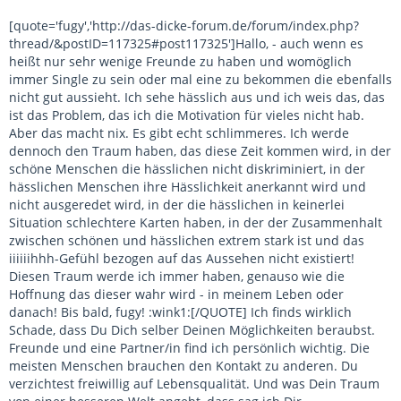
[quote='fugy','http://das-dicke-forum.de/forum/index.php?
thread/&postID=117325#post117325']Hallo, - auch wenn es
heißt nur sehr wenige Freunde zu haben und womöglich
immer Single zu sein oder mal eine zu bekommen die ebenfalls
nicht gut aussieht. Ich sehe hässlich aus und ich weis das, das
ist das Problem, das ich die Motivation für vieles nicht hab.
Aber das macht nix. Es gibt echt schlimmeres. Ich werde
dennoch den Traum haben, das diese Zeit kommen wird, in der
schöne Menschen die hässlichen nicht diskriminiert, in der
hässlichen Menschen ihre Hässlichkeit anerkannt wird und
nicht ausgeredet wird, in der die hässlichen in keinerlei
Situation schlechtere Karten haben, in der der Zusammenhalt
zwischen schönen und hässlichen extrem stark ist und das
iiiiiihhh-Gefühl bezogen auf das Aussehen nicht existiert!
Diesen Traum werde ich immer haben, genauso wie die
Hoffnung das dieser wahr wird - in meinem Leben oder
danach! Bis bald, fugy! :wink1:[/QUOTE] Ich finds wirklich
Schade, dass Du Dich selber Deinen Möglichkeiten beraubst.
Freunde und eine Partner/in find ich persönlich wichtig. Die
meisten Menschen brauchen den Kontakt zu anderen. Du
verzichtest freiwillig auf Lebensqualität. Und was Dein Traum