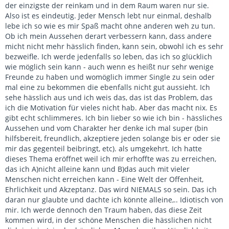
der einzigste der reinkam und in dem Raum waren nur sie.
Also ist es eindeutig. Jeder Mensch lebt nur einmal, deshalb
lebe ich so wie es mir Spaß macht ohne anderen weh zu tun.
Ob ich mein Aussehen derart verbessern kann, dass andere
micht nicht mehr hässlich finden, kann sein, obwohl ich es sehr
bezweifle. Ich werde jedenfalls so leben, das ich so glücklich
wie möglich sein kann - auch wenn es heißt nur sehr wenige
Freunde zu haben und womöglich immer Single zu sein oder
mal eine zu bekommen die ebenfalls nicht gut aussieht. Ich
sehe hässlich aus und ich weis das, das ist das Problem, das
ich die Motivation für vieles nicht hab. Aber das macht nix. Es
gibt echt schlimmeres. Ich bin lieber so wie ich bin - hässliches
Aussehen und vom Charakter her denke ich mal super (bin
hilfsbereit, freundlich, akzeptiere jeden solange bis er oder sie
mir das gegenteil beibringt, etc). als umgekehrt. Ich hatte
dieses Thema eröffnet weil ich mir erhoffte was zu erreichen,
das ich A)nicht alleine kann und B)das auch mit vieler
Menschen nicht erreichen kann - Eine Welt der Offenheit,
Ehrlichkeit und Akzeptanz. Das wird NIEMALS so sein. Das ich
daran nur glaubte und dachte ich könnte alleine,.. Idiotisch von
mir. Ich werde dennoch den Traum haben, das diese Zeit
kommen wird, in der schöne Menschen die hässlichen nicht