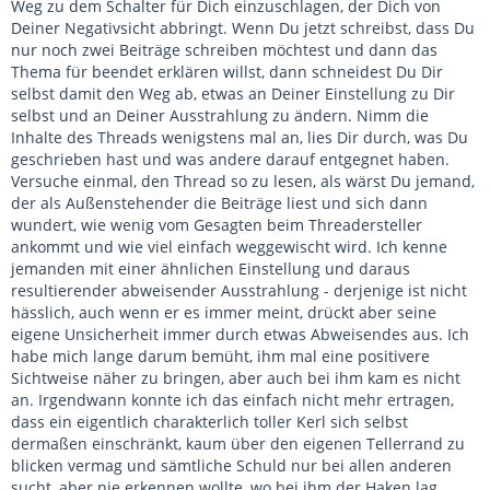
Weg zu dem Schalter für Dich einzuschlagen, der Dich von
Deiner Negativsicht abbringt. Wenn Du jetzt schreibst, dass Du
nur noch zwei Beiträge schreiben möchtest und dann das
Thema für beendet erklären willst, dann schneidest Du Dir
selbst damit den Weg ab, etwas an Deiner Einstellung zu Dir
selbst und an Deiner Ausstrahlung zu ändern. Nimm die
Inhalte des Threads wenigstens mal an, lies Dir durch, was Du
geschrieben hast und was andere darauf entgegnet haben.
Versuche einmal, den Thread so zu lesen, als wärst Du jemand,
der als Außenstehender die Beiträge liest und sich dann
wundert, wie wenig vom Gesagten beim Threadersteller
ankommt und wie viel einfach weggewischt wird. Ich kenne
jemanden mit einer ähnlichen Einstellung und daraus
resultierender abweisender Ausstrahlung - derjenige ist nicht
hässlich, auch wenn er es immer meint, drückt aber seine
eigene Unsicherheit immer durch etwas Abweisendes aus. Ich
habe mich lange darum bemüht, ihm mal eine positivere
Sichtweise näher zu bringen, aber auch bei ihm kam es nicht
an. Irgendwann konnte ich das einfach nicht mehr ertragen,
dass ein eigentlich charakterlich toller Kerl sich selbst
dermaßen einschränkt, kaum über den eigenen Tellerrand zu
blicken vermag und sämtliche Schuld nur bei allen anderen
sucht, aber nie erkennen wollte, wo bei ihm der Haken lag.