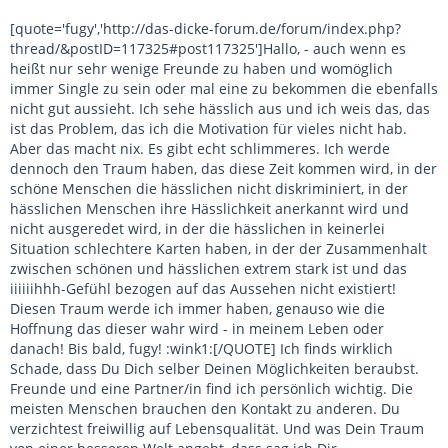
[quote='fugy','http://das-dicke-forum.de/forum/index.php?
thread/&postID=117325#post117325']Hallo, - auch wenn es
heißt nur sehr wenige Freunde zu haben und womöglich
immer Single zu sein oder mal eine zu bekommen die ebenfalls
nicht gut aussieht. Ich sehe hässlich aus und ich weis das, das
ist das Problem, das ich die Motivation für vieles nicht hab.
Aber das macht nix. Es gibt echt schlimmeres. Ich werde
dennoch den Traum haben, das diese Zeit kommen wird, in der
schöne Menschen die hässlichen nicht diskriminiert, in der
hässlichen Menschen ihre Hässlichkeit anerkannt wird und
nicht ausgeredet wird, in der die hässlichen in keinerlei
Situation schlechtere Karten haben, in der der Zusammenhalt
zwischen schönen und hässlichen extrem stark ist und das
iiiiiihhh-Gefühl bezogen auf das Aussehen nicht existiert!
Diesen Traum werde ich immer haben, genauso wie die
Hoffnung das dieser wahr wird - in meinem Leben oder
danach! Bis bald, fugy! :wink1:[/QUOTE] Ich finds wirklich
Schade, dass Du Dich selber Deinen Möglichkeiten beraubst.
Freunde und eine Partner/in find ich persönlich wichtig. Die
meisten Menschen brauchen den Kontakt zu anderen. Du
verzichtest freiwillig auf Lebensqualität. Und was Dein Traum