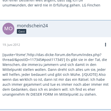
von einer besseren Welt angeht, dass sag ich Dir
unumwunden, der wird nie in Erfüllung gehen. LG Finchen
mondschein24
Gast
19. Juni 2012
[quote='Itsme','http://das-dicke-forum.de/forum/index.php?
thread/&postID=117345#post117345'] Es gibt sie in der Tat, die
Menschen, die immerzu jammern und sich damit in den
Mittelpunkt stellen wollen. Dann dreht sich alles um sie, jeder
will helfen, jeder bedauert und gibt sich Mühe. [/QUOTE] Also
wenn das wirklich so ist, dann ist mir das ein Rätsel. Ich habe
auch immer gejammert und tue es immer noch aber immer mit
dem Gedanken, dass ich es ändern will. Ich find es eher
unangenehm IN DIESER FORM im Mittelpunkt zu stehen.