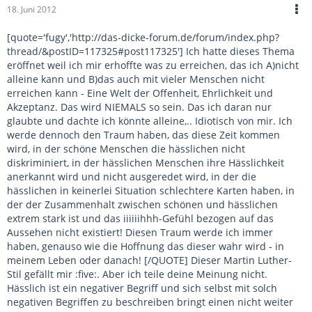
18. Juni 2012
[quote='fugy','http://das-dicke-forum.de/forum/index.php?
thread/&postID=117325#post117325'] Ich hatte dieses Thema
eröffnet weil ich mir erhoffte was zu erreichen, das ich A)nicht
alleine kann und B)das auch mit vieler Menschen nicht
erreichen kann - Eine Welt der Offenheit, Ehrlichkeit und
Akzeptanz. Das wird NIEMALS so sein. Das ich daran nur
glaubte und dachte ich könnte alleine,.. Idiotisch von mir. Ich
werde dennoch den Traum haben, das diese Zeit kommen
wird, in der schöne Menschen die hässlichen nicht
diskriminiert, in der hässlichen Menschen ihre Hässlichkeit
anerkannt wird und nicht ausgeredet wird, in der die
hässlichen in keinerlei Situation schlechtere Karten haben, in
der der Zusammenhalt zwischen schönen und hässlichen
extrem stark ist und das iiiiiihhh-Gefühl bezogen auf das
Aussehen nicht existiert! Diesen Traum werde ich immer
haben, genauso wie die Hoffnung das dieser wahr wird - in
meinem Leben oder danach! [/QUOTE] Dieser Martin Luther-
Stil gefällt mir :five:. Aber ich teile deine Meinung nicht.
Hässlich ist ein negativer Begriff und sich selbst mit solch
negativen Begriffen zu beschreiben bringt einen nicht weiter