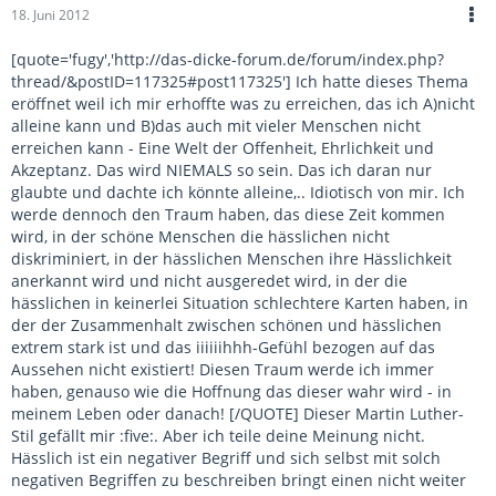
18. Juni 2012
[quote='fugy','http://das-dicke-forum.de/forum/index.php?
thread/&postID=117325#post117325'] Ich hatte dieses Thema
eröffnet weil ich mir erhoffte was zu erreichen, das ich A)nicht
alleine kann und B)das auch mit vieler Menschen nicht
erreichen kann - Eine Welt der Offenheit, Ehrlichkeit und
Akzeptanz. Das wird NIEMALS so sein. Das ich daran nur
glaubte und dachte ich könnte alleine,.. Idiotisch von mir. Ich
werde dennoch den Traum haben, das diese Zeit kommen
wird, in der schöne Menschen die hässlichen nicht
diskriminiert, in der hässlichen Menschen ihre Hässlichkeit
anerkannt wird und nicht ausgeredet wird, in der die
hässlichen in keinerlei Situation schlechtere Karten haben, in
der der Zusammenhalt zwischen schönen und hässlichen
extrem stark ist und das iiiiiihhh-Gefühl bezogen auf das
Aussehen nicht existiert! Diesen Traum werde ich immer
haben, genauso wie die Hoffnung das dieser wahr wird - in
meinem Leben oder danach! [/QUOTE] Dieser Martin Luther-
Stil gefällt mir :five:. Aber ich teile deine Meinung nicht.
Hässlich ist ein negativer Begriff und sich selbst mit solch
negativen Begriffen zu beschreiben bringt einen nicht weiter