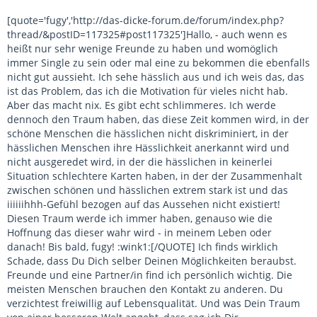
[quote='fugy','http://das-dicke-forum.de/forum/index.php?
thread/&postID=117325#post117325']Hallo, - auch wenn es
heißt nur sehr wenige Freunde zu haben und womöglich
immer Single zu sein oder mal eine zu bekommen die ebenfalls
nicht gut aussieht. Ich sehe hässlich aus und ich weis das, das
ist das Problem, das ich die Motivation für vieles nicht hab.
Aber das macht nix. Es gibt echt schlimmeres. Ich werde
dennoch den Traum haben, das diese Zeit kommen wird, in der
schöne Menschen die hässlichen nicht diskriminiert, in der
hässlichen Menschen ihre Hässlichkeit anerkannt wird und
nicht ausgeredet wird, in der die hässlichen in keinerlei
Situation schlechtere Karten haben, in der der Zusammenhalt
zwischen schönen und hässlichen extrem stark ist und das
iiiiiihhh-Gefühl bezogen auf das Aussehen nicht existiert!
Diesen Traum werde ich immer haben, genauso wie die
Hoffnung das dieser wahr wird - in meinem Leben oder
danach! Bis bald, fugy! :wink1:[/QUOTE] Ich finds wirklich
Schade, dass Du Dich selber Deinen Möglichkeiten beraubst.
Freunde und eine Partner/in find ich persönlich wichtig. Die
meisten Menschen brauchen den Kontakt zu anderen. Du
verzichtest freiwillig auf Lebensqualität. Und was Dein Traum