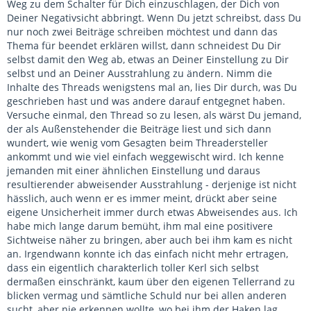
Weg zu dem Schalter für Dich einzuschlagen, der Dich von
Deiner Negativsicht abbringt. Wenn Du jetzt schreibst, dass Du
nur noch zwei Beiträge schreiben möchtest und dann das
Thema für beendet erklären willst, dann schneidest Du Dir
selbst damit den Weg ab, etwas an Deiner Einstellung zu Dir
selbst und an Deiner Ausstrahlung zu ändern. Nimm die
Inhalte des Threads wenigstens mal an, lies Dir durch, was Du
geschrieben hast und was andere darauf entgegnet haben.
Versuche einmal, den Thread so zu lesen, als wärst Du jemand,
der als Außenstehender die Beiträge liest und sich dann
wundert, wie wenig vom Gesagten beim Threadersteller
ankommt und wie viel einfach weggewischt wird. Ich kenne
jemanden mit einer ähnlichen Einstellung und daraus
resultierender abweisender Ausstrahlung - derjenige ist nicht
hässlich, auch wenn er es immer meint, drückt aber seine
eigene Unsicherheit immer durch etwas Abweisendes aus. Ich
habe mich lange darum bemüht, ihm mal eine positivere
Sichtweise näher zu bringen, aber auch bei ihm kam es nicht
an. Irgendwann konnte ich das einfach nicht mehr ertragen,
dass ein eigentlich charakterlich toller Kerl sich selbst
dermaßen einschränkt, kaum über den eigenen Tellerrand zu
blicken vermag und sämtliche Schuld nur bei allen anderen
sucht, aber nie erkennen wollte, wo bei ihm der Haken lag.