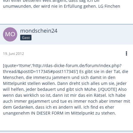
von einer besseren Welt angeht, dass sag ich Dir
unumwunden, der wird nie in Erfüllung gehen. LG Finchen
mondschein24
Gast
19. Juni 2012
[quote='Itsme','http://das-dicke-forum.de/forum/index.php?
thread/&postID=117345#post117345'] Es gibt sie in der Tat, die
Menschen, die immerzu jammern und sich damit in den
Mittelpunkt stellen wollen. Dann dreht sich alles um sie, jeder
will helfen, jeder bedauert und gibt sich Mühe. [/QUOTE] Also
wenn das wirklich so ist, dann ist mir das ein Rätsel. Ich habe
auch immer gejammert und tue es immer noch aber immer mit
dem Gedanken, dass ich es ändern will. Ich find es eher
unangenehm IN DIESER FORM im Mittelpunkt zu stehen.