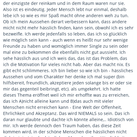
der einzigste der reinkam und in dem Raum waren nur sie.
Also ist es eindeutig. Jeder Mensch lebt nur einmal, deshalb
lebe ich so wie es mir Spaß macht ohne anderen weh zu tun.
Ob ich mein Aussehen derart verbessern kann, dass andere
micht nicht mehr hässlich finden, kann sein, obwohl ich es sehr
bezweifle. Ich werde jedenfalls so leben, das ich so glücklich
wie möglich sein kann - auch wenn es heißt nur sehr wenige
Freunde zu haben und womöglich immer Single zu sein oder
mal eine zu bekommen die ebenfalls nicht gut aussieht. Ich
sehe hässlich aus und ich weis das, das ist das Problem, das
ich die Motivation für vieles nicht hab. Aber das macht nix. Es
gibt echt schlimmeres. Ich bin lieber so wie ich bin - hässliches
Aussehen und vom Charakter her denke ich mal super (bin
hilfsbereit, freundlich, akzeptiere jeden solange bis er oder sie
mir das gegenteil beibringt, etc). als umgekehrt. Ich hatte
dieses Thema eröffnet weil ich mir erhoffte was zu erreichen,
das ich A)nicht alleine kann und B)das auch mit vieler
Menschen nicht erreichen kann - Eine Welt der Offenheit,
Ehrlichkeit und Akzeptanz. Das wird NIEMALS so sein. Das ich
daran nur glaubte und dachte ich könnte alleine,.. Idiotisch von
mir. Ich werde dennoch den Traum haben, das diese Zeit
kommen wird, in der schöne Menschen die hässlichen nicht