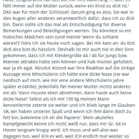
fällt immer auf die Mütter zurück, wenn ein Kind zu dick ist.'
DAS war für mich der Schlüssel: darum ging es also. Sie war in
den Augen aller anderen verantwortlich dafür, dass ich zu dick
bin. Dann sollte ich das mal als Entschuldigung für diverse
Bemerkungen und Beleidigungen werten. 'Du könntest so ein
hübsches Mädchen sein (und meinte 'wenn du schlank
wärest')' höre ich sie heute noch sagen. Bei mir kam an: du bist
dick also bist du hässlich. Deshalb ist mir auch nie in den Sinn
gekommen, dass ich mit Kleidergröße 44 / 46 für Jungs bzw.
Männer attraktiv hätte sein können und hab munter gefuttert,
war ja eh egal. Absolut ätzend war ihre Reaktion auf die zickige
Aussage eine Mitschülerin ich hätte eine dicke Nase (sie war
neidisch auf mich, wie mir eine andere Mitschülerin Jahre
später erzählte). Jedenfalls fiel meiner Mutter nichts anderes
ein als 'dann musste eben abnehmen, dann haste auch keine
dicke Nase!' Selbst als ich mit 130 kg meinen Mann
kennenlernte zeterte sie weiter und ich blieb lange im Glauben
'ok, wir haben unseren Spaß und wenn ich ihm dann doch zu
fett bin, bekomme ich eh die Papiere'. Mein akutelles
Kampfgewicht kenne ich nicht, weiß nur, dass mir Gr. 64 in
Hosen langsam knapp wird. Ich muss und will also was
dagegen tun, weil ICH es will, weil ICH endlich mal wieder so