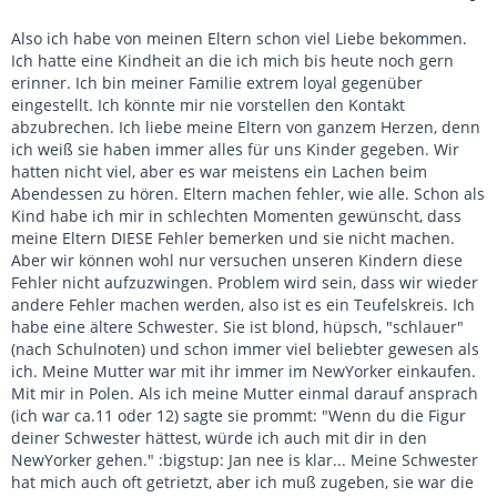
Also ich habe von meinen Eltern schon viel Liebe bekommen.
Ich hatte eine Kindheit an die ich mich bis heute noch gern
erinner. Ich bin meiner Familie extrem loyal gegenüber
eingestellt. Ich könnte mir nie vorstellen den Kontakt
abzubrechen. Ich liebe meine Eltern von ganzem Herzen, denn
ich weiß sie haben immer alles für uns Kinder gegeben. Wir
hatten nicht viel, aber es war meistens ein Lachen beim
Abendessen zu hören. Eltern machen fehler, wie alle. Schon als
Kind habe ich mir in schlechten Momenten gewünscht, dass
meine Eltern DIESE Fehler bemerken und sie nicht machen.
Aber wir können wohl nur versuchen unseren Kindern diese
Fehler nicht aufzuzwingen. Problem wird sein, dass wir wieder
andere Fehler machen werden, also ist es ein Teufelskreis. Ich
habe eine ältere Schwester. Sie ist blond, hüpsch, "schlauer"
(nach Schulnoten) und schon immer viel beliebter gewesen als
ich. Meine Mutter war mit ihr immer im NewYorker einkaufen.
Mit mir in Polen. Als ich meine Mutter einmal darauf ansprach
(ich war ca.11 oder 12) sagte sie prommt: "Wenn du die Figur
deiner Schwester hättest, würde ich auch mit dir in den
NewYorker gehen." :bigstup: Jan nee is klar... Meine Schwester
hat mich auch oft getrietzt, aber ich muß zugeben, sie war die