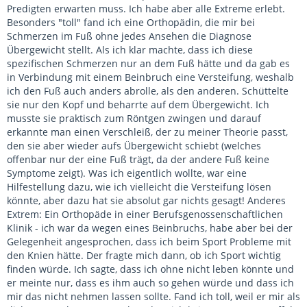
Predigten erwarten muss. Ich habe aber alle Extreme erlebt.
Besonders "toll" fand ich eine Orthopädin, die mir bei
Schmerzen im Fuß ohne jedes Ansehen die Diagnose
Übergewicht stellt. Als ich klar machte, dass ich diese
spezifischen Schmerzen nur an dem Fuß hätte und da gab es
in Verbindung mit einem Beinbruch eine Versteifung, weshalb
ich den Fuß auch anders abrolle, als den anderen. Schüttelte
sie nur den Kopf und beharrte auf dem Übergewicht. Ich
musste sie praktisch zum Röntgen zwingen und darauf
erkannte man einen Verschleiß, der zu meiner Theorie passt,
den sie aber wieder aufs Übergewicht schiebt (welches
offenbar nur der eine Fuß trägt, da der andere Fuß keine
Symptome zeigt). Was ich eigentlich wollte, war eine
Hilfestellung dazu, wie ich vielleicht die Versteifung lösen
könnte, aber dazu hat sie absolut gar nichts gesagt! Anderes
Extrem: Ein Orthopäde in einer Berufsgenossenschaftlichen
Klinik - ich war da wegen eines Beinbruchs, habe aber bei der
Gelegenheit angesprochen, dass ich beim Sport Probleme mit
den Knien hätte. Der fragte mich dann, ob ich Sport wichtig
finden würde. Ich sagte, dass ich ohne nicht leben könnte und
er meinte nur, dass es ihm auch so gehen würde und dass ich
mir das nicht nehmen lassen sollte. Fand ich toll, weil er mir als