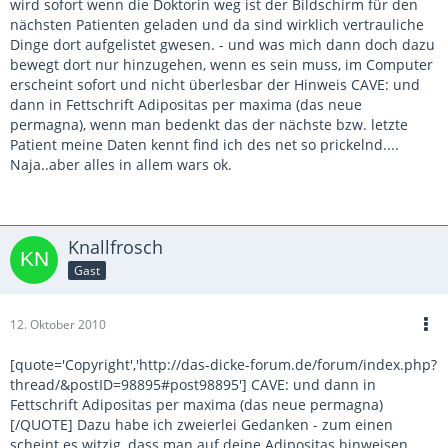
wird sofort wenn die Doktorin weg ist der Bildschirm für den
nächsten Patienten geladen und da sind wirklich vertrauliche
Dinge dort aufgelistet gwesen. - und was mich dann doch dazu
bewegt dort nur hinzugehen, wenn es sein muss, im Computer
erscheint sofort und nicht überlesbar der Hinweis CAVE: und
dann in Fettschrift Adipositas per maxima (das neue
permagna), wenn man bedenkt das der nächste bzw. letzte
Patient meine Daten kennt find ich des net so prickelnd....
Naja..aber alles in allem wars ok.
Knallfrosch
Gast
12. Oktober 2010
[quote='Copyright','http://das-dicke-forum.de/forum/index.php?
thread/&postID=98895#post98895'] CAVE: und dann in
Fettschrift Adipositas per maxima (das neue permagna)
[/QUOTE] Dazu habe ich zweierlei Gedanken - zum einen
scheint es witzig, dass man auf deine Adipositas hinweisen