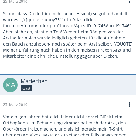
25. März 2010
Schön, dass Du dort (in mehrfacher Hisicht) so gut behandelt
wurdest. ;) [quote='sunny73','http://das-dicke-
forum.de/forum/index.php?thread/&postID=91746#post91746']
Aber, siehe da, nicht ein Ton! Weder beim Röntgen von der
Arzthelferin -ich wurde lediglich gebeten, für die Aufnahme
den Bauch anzuheben- noch später beim Arzt selber. [/QUOTE]
Meiner Erfahrung nach haben in den meisten Praxen Arzt und
Mitarbeiter eine ähnliche Einstellung gegenüber Dicken.
Mariechen
Gast
25. März 2010
Vor einigen Jahren hatte ich leider nicht so viel Glück beim
Orthopäden. Im Behandlungszimmer bat mich der Arzt, den
Oberkörper freizumachen, und als ich gerade mein T-Shirt
über den Kopf zog, sagte er zu seiner ebenfalls anwesenden