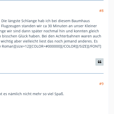
#8
n". Die längste Schlange hab ich bei diesem Baumhaus
 Flugzeugen standen wir ca 30 Minuten an unser Kleiner
ange wir sind dann später nochmal hin und konnten gleich
in bisschen Glück haben. Bei den Achterbahnen waren auch
 wichtig aber vielleicht liest das noch jemand anderes. Es
New Roman][size=12][COLOR=#000000][/COLOR][/SIZE][/FONT]
#9
t es nämlich nicht mehr so viel Spaß.