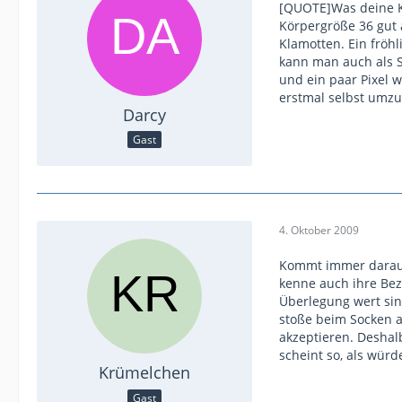
[QUOTE]Was deine Kö
Körpergröße 36 gut 
Klamotten. Ein fröhl
kann man auch als Sc
und ein paar Pixel 
erstmal selbst umzu
Darcy
Gast
4. Oktober 2009
Kommt immer darauf a
kenne auch ihre Bez
Überlegung wert sin
stoße beim Socken an
akzeptieren. Deshal
scheint so, als wür
Krümelchen
Gast