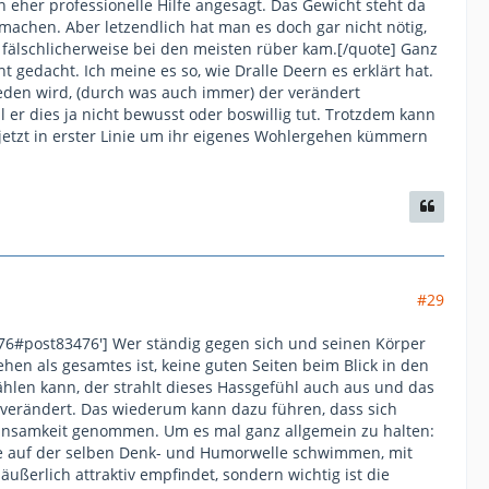
n eher professionelle Hilfe angesagt. Das Gewicht steht da
t machen. Aber letzendlich hat man es doch gar nicht nötig,
s fälschlicherweise bei den meisten rüber kam.[/quote] Ganz
 gedacht. Ich meine es so, wie Dralle Deern es erklärt hat.
eden wird, (durch was auch immer) der verändert
l er dies ja nicht bewusst oder boswillig tut. Trotzdem kann
 jetzt in erster Linie um ihr eigenes Wohlergehen kümmern
#29
476#post83476'] Wer ständig gegen sich und seinen Körper
hen als gesamtes ist, keine guten Seiten beim Blick in den
hlen kann, der strahlt dieses Hassgefühl auch aus und das
v verändert. Das wiederum kann dazu führen, dass sich
insamkeit genommen. Um es mal ganz allgemein zu halten:
e auf der selben Denk- und Humorwelle schwimmen, mit
äußerlich attraktiv empfindet, sondern wichtig ist die