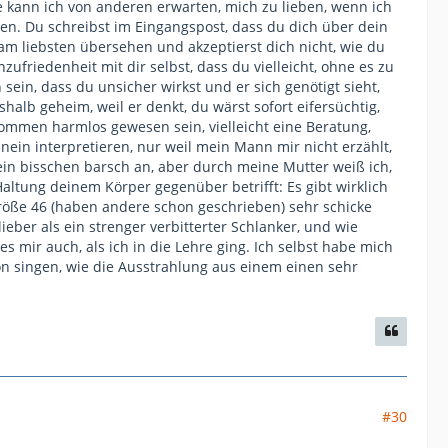
 kann ich von anderen erwarten, mich zu lieben, wenn ich
en. Du schreibst im Eingangspost, dass du dich über dein
am liebsten übersehen und akzeptierst dich nicht, wie du
zufriedenheit mit dir selbst, dass du vielleicht, ohne es zu
ein, dass du unsicher wirkst und er sich genötigt sieht,
halb geheim, weil er denkt, du wärst sofort eifersüchtig,
llkommen harmlos gewesen sein, vielleicht eine Beratung,
inein interpretieren, nur weil mein Mann mir nicht erzählt,
ein bisschen barsch an, aber durch meine Mutter weiß ich,
altung deinem Körper gegenüber betrifft: Es gibt wirklich
röße 46 (haben andere schon geschrieben) sehr schicke
ieber als ein strenger verbitterter Schlanker, und wie
 mir auch, als ich in die Lehre ging. Ich selbst habe mich
von singen, wie die Ausstrahlung aus einem einen sehr
#30