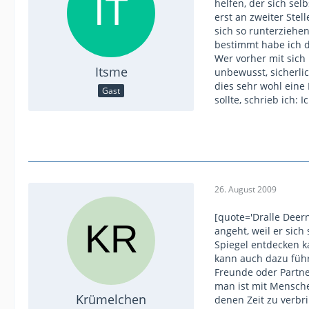
helfen, der sich sel
erst an zweiter Stel
sich so runterziehen
bestimmt habe ich da
Wer vorher mit sich
Itsme
unbewusst, sicherlic
dies sehr wohl eine
Gast
sollte, schrieb ich:
26. August 2009
[quote='Dralle Deer
angeht, weil er sich
Spiegel entdecken k
kann auch dazu führ
Freunde oder Partn
man ist mit Mensch
Krümelchen
denen Zeit zu verbri