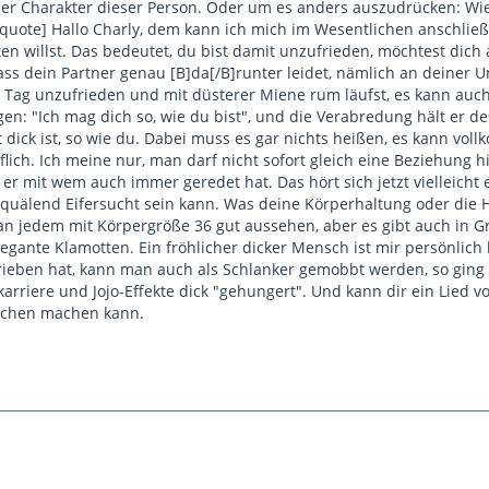
der Charakter dieser Person. Oder um es anders auszudrücken: Wie
/quote] Hallo Charly, dem kann ich mich im Wesentlichen anschließ
en willst. Das bedeutet, du bist damit unzufrieden, möchtest dich 
dass dein Partner genau [B]da[/B]runter leidet, nämlich an deiner Un
Tag unzufrieden und mit düsterer Miene rum läufst, es kann auch s
n: "Ich mag dich so, wie du bist", und die Verabredung hält er des
t dick ist, so wie du. Dabei muss es gar nichts heißen, es kann vo
uflich. Ich meine nur, man darf nicht sofort gleich eine Beziehung h
er mit wem auch immer geredet hat. Das hört sich jetzt vielleicht 
 quälend Eifersucht sein kann. Was deine Körperhaltung oder die H
an jedem mit Körpergröße 36 gut aussehen, aber es gibt auch in G
gante Klamotten. Ein fröhlicher dicker Mensch ist mir persönlich l
ieben hat, kann man auch als Schlanker gemobbt werden, so ging es
arriere und Jojo-Effekte dick "gehungert". Und kann dir ein Lied 
schen machen kann.