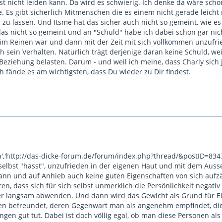
bst nicht leiden kann. Da wird es schwierig. Ich denke da wäre scho
le. Es gibt sicherlich Mitmenschen die es einem nicht gerade leich
 zu lassen. Und Itsme hat das sicher auch nicht so gemeint, wie e
s nicht so gemeint und an "Schuld" habe ich dabei schon gar nicht
 im Reinen war und dann mit der Zeit mit sich vollkommen unzufri
h sein Verhalten. Natürlich trägt derjenige daran keine Schuld, wei
 Beziehung belasten. Darum - und weil ich meine, dass Charly sich
 Ich fände es am wichtigsten, dass Du wieder zu Dir findest.
n','http://das-dicke-forum.de/forum/index.php?thread/&postID=83
 selbst "hasst", unzufrieden in der eigenen Haut und mit dem Ausse
ann und auf Anhieb auch keine guten Eigenschaften von sich aufzä
en, dass sich für sich selbst unmerklich die Persönlichkeit negati
er langsam abwenden. Und dann wird das Gewicht als Grund für E
en befreundet, deren Gegenwart man als angenehm empfindet, di
ngen gut tut. Dabei ist doch völlig egal, ob man diese Personen als 