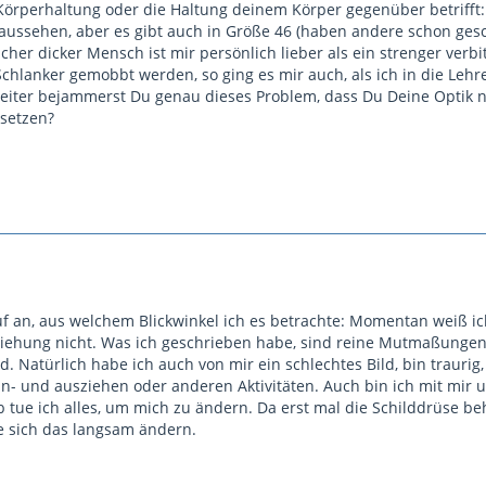
rperhaltung oder die Haltung deinem Körper gegenüber betrifft: E
aussehen, aber es gibt auch in Größe 46 (haben andere schon ges
icher dicker Mensch ist mir persönlich lieber als ein strenger verb
hlanker gemobbt werden, so ging es mir auch, als ich in die Lehre 
weiter bejammerst Du genau dieses Problem, dass Du Deine Optik n
setzen?
n, aus welchem Blickwinkel ich es betrachte: Momentan weiß ich ni
iehung nicht. Was ich geschrieben habe, sind reine Mutmaßungen,
d. Natürlich habe ich auch von mir ein schlechtes Bild, bin traur
- und ausziehen oder anderen Aktivitäten. Auch bin ich mit mir un
b tue ich alles, um mich zu ändern. Da erst mal die Schilddrüse be
de sich das langsam ändern.