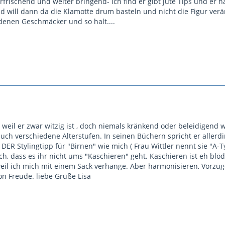
rfrischend und weiter bringend- ich find er gibt jute Tips und er h
und will dann da die Klamotte drum basteln und nicht die Figur v
edenen Geschmäcker und so halt....
weil er zwar witzig ist , doch niemals kränkend oder beleidigend wi
h verschiedene Alterstufen. In seinen Büchern spricht er allerdin
 DER Stylingtipp für "Birnen" wie mich ( Frau Wittler nennt sie "A-Ty
h, dass es ihr nicht ums "Kaschieren" geht. Kaschieren ist eh blö
r weil ich mich mit einem Sack verhänge. Aber harmonisieren, Vorzü
n Freude. liebe Grüße Lisa