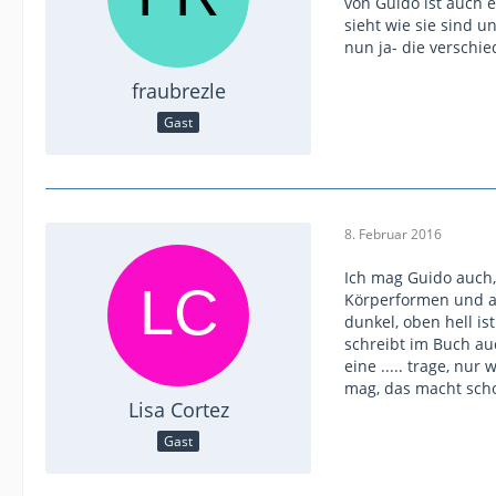
von Guido ist auch e
sieht wie sie sind 
nun ja- die verschi
fraubrezle
Gast
8. Februar 2016
Ich mag Guido auch, 
Körperformen und auc
dunkel, oben hell ist
schreibt im Buch auc
eine ..... trage, nu
mag, das macht scho
Lisa Cortez
Gast