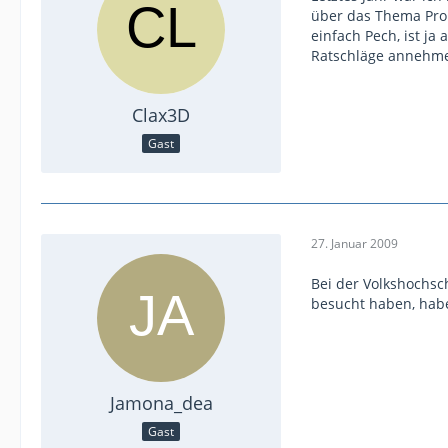
über das Thema Prob
einfach Pech, ist ja
Ratschläge annehme
Clax3D
Gast
27. Januar 2009
Bei der Volkshochsc
besucht haben, habe
Jamona_dea
Gast