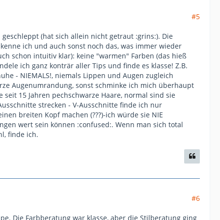
#5
chleppt (hat sich allein nicht getraut :grins:). Die
ps kenne ich und auch sonst noch das, was immer wieder
ch schon intuitiv klar): keine "warmen" Farben (das hieß
ele ich ganz konträr aller Tips und finde es klasse! Z.B.
chuhe - NIEMALS!, niemals Lippen und Augen zugleich
warze Augenumrandung, sonst schminke ich mich überhaupt
be seit 15 Jahren pechschwarze Haare, normal sind sie
sschnitte strecken - V-Ausschnitte finde ich nur
inen breiten Kopf machen (???)-ich würde sie NIE
ngen wert sein können :confused:. Wenn man sich total
, finde ich.
#6
ppe. Die Farbberatung war klasse, aber die Stilberatung ging