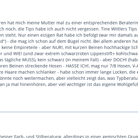
en hat mich meine Mutter mal zu einer entsprechenden Beraterin ges
ch noch, die Tips habe ich auch nicht vergessen. Tine Wittlers Ti
 steht. Nur einen eizigen Rat habe ich befolgt (war mir damals au
") - die mag ich schon auf dem Bügel nicht. Bei allem anderen hand
 keine Empireteile - aber NUR!, mit kurzen Beinen hochhackige S
er und WIE! (und zwar extrem schwarzroten Lippenstift+ kohlsch
das tägliche MUSS), kein schwarz (in meinem Fall) - aber DOCH! (ha
uren Beinen streckende Hosen - HASSE ICH!, mag nur 7/8 Hosen, V-Au
e Haare machen schlanker - habe schon immer lange Locken, die e
nnte noch weitermachen, aber vielleicht zeigt das, was Typberatu
an ja mal hineinhören, aber viel wichtiger ist das eigene Wohlgefühl
 beiner Farb- und Stilberatung, allerdings in einer gemischten Gru