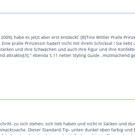
2009), habe es jetzt aber erst entdeckt: [B]Tine Wittler Pralle Prinz
 Eine pralle Prinzessin hadert nicht mit ihrem Schicksal ! Sie liebt 
 Stärken und ihre Schwächen und auch ihre Figur und ihre Konfektion
 attraktiv[/I]." ebenda S.11 netter Styling Guide , mutmachend g
 Schritt- zu sich stehen, sich lieb haben und nicht in Säcken und d
chmackssache. Dieser Standard-Tip- unten dunkel oben farbig un