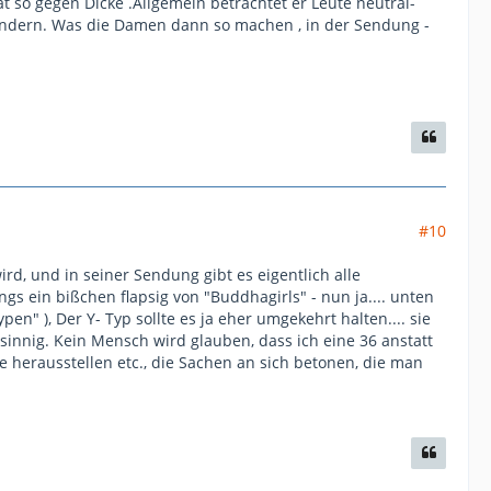
at so gegen Dicke .Allgemein betrachtet er Leute neutral-
erändern. Was die Damen dann so machen , in der Sendung -
#10
rd, und in seiner Sendung gibt es eigentlich alle
gs ein bißchen flapsig von "Buddhagirls" - nun ja.... unten
pen" ), Der Y- Typ sollte es ja eher umgekehrt halten.... sie
dsinnig. Kein Mensch wird glauben, dass ich eine 36 anstatt
ge herausstellen etc., die Sachen an sich betonen, die man