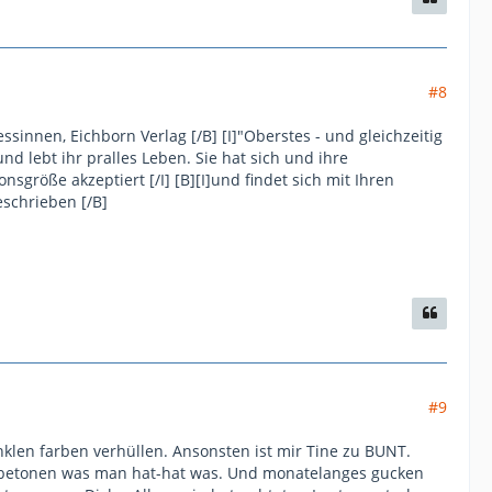
#8
essinnen, Eichborn Verlag [/B] [I]"Oberstes - und gleichzeitig
und lebt ihr pralles Leben. Sie hat sich und ihre
sgröße akzeptiert [/I] [B][I]und findet sich mit Ihren
eschrieben [/B]
#9
unklen farben verhüllen. Ansonsten ist mir Tine zu BUNT.
d betonen was man hat-hat was. Und monatelanges gucken