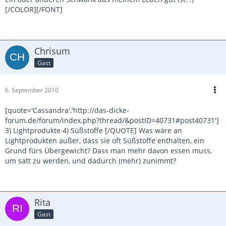
[/COLOR][/FONT]
Chrisum
Gast
6. September 2010
[quote='Cassandra','http://das-dicke-
forum.de/forum/index.php?thread/&postID=40731#post40731']
3) Lightprodukte 4) Süßstoffe [/QUOTE] Was wäre an
Lightprodukten außer, dass sie oft Süßstoffe enthalten, ein
Grund fürs Übergewicht? Dass man mehr davon essen muss,
um satt zu werden, und dadurch (mehr) zunimmt?
Rita
Gast