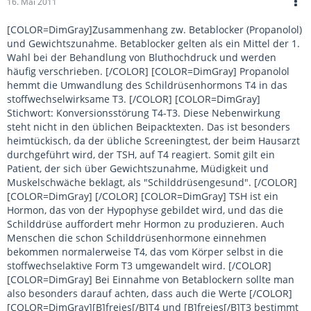
16. Mai 2011
[COLOR=DimGray]Zusammenhang zw. Betablocker (Propanolol)
und Gewichtszunahme. Betablocker gelten als ein Mittel der 1.
Wahl bei der Behandlung von Bluthochdruck und werden
häufig verschrieben. [/COLOR] [COLOR=DimGray] Propanolol
hemmt die Umwandlung des Schildrüsenhormons T4 in das
stoffwechselwirksame T3. [/COLOR] [COLOR=DimGray]
Stichwort: Konversionsstörung T4-T3. Diese Nebenwirkung
steht nicht in den üblichen Beipacktexten. Das ist besonders
heimtückisch, da der übliche Screeningtest, der beim Hausarzt
durchgeführt wird, der TSH, auf T4 reagiert. Somit gilt ein
Patient, der sich über Gewichtszunahme, Müdigkeit und
Muskelschwäche beklagt, als "Schilddrüsengesund". [/COLOR]
[COLOR=DimGray] [/COLOR] [COLOR=DimGray] TSH ist ein
Hormon, das von der Hypophyse gebildet wird, und das die
Schilddrüse auffordert mehr Hormon zu produzieren. Auch
Menschen die schon Schilddrüsenhormone einnehmen
bekommen normalerweise T4, das vom Körper selbst in die
stoffwechselaktive Form T3 umgewandelt wird. [/COLOR]
[COLOR=DimGray] Bei Einnahme von Betablockern sollte man
also besonders darauf achten, dass auch die Werte [/COLOR]
[COLOR=DimGray][B]freies[/B]T4 und [B]freies[/B]T3 bestimmt