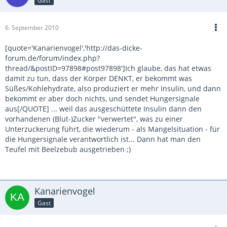
Gast
6. September 2010
[quote='Kanarienvogel','http://das-dicke-
forum.de/forum/index.php?
thread/&postID=97898#post97898']Ich glaube, das hat etwas
damit zu tun, dass der Körper DENKT, er bekommt was
Süßes/Kohlehydrate, also produziert er mehr Insulin, und dann
bekommt er aber doch nichts, und sendet Hungersignale
aus[/QUOTE] ... weil das ausgeschüttete Insulin dann den
vorhandenen (Blut-)Zucker "verwertet", was zu einer
Unterzuckerung führt, die wiederum - als Mangelsituation - für
die Hungersignale verantwortlich ist... Dann hat man den
Teufel mit Beelzebub ausgetrieben ;)
Kanarienvogel
Gast