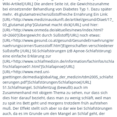
Wiki-Artikel[/URL] Die andere Seite ist, die Gewichtszunahme
bei einsetzender Behandlung von Diabetes Typ 1. Dazu später
mehr. 49.glutamatreiche/süßstoffreiche Ernährung Ein Link:
[URL='http://www.medizinauskunft.de/artikel/gesund/Diaet/17_
03_glutamat.php']Glutamat macht dick[/URL] und hier:
[URL='http://www.onmeda.de/aktuelles/news/index.html?
id=2660']Übergewicht durch Süßstoff[/URL] noch etwas:
[URL='http://www.gesund.co.at/gesund/GesundeErnaehrung/er
naehrungscorner/Suessstoff.htm']Eigenschaften verschiedener
Süßstoffe [/URL] 50.Schlafstörungen (zB Apnoe-Schlafstörung)
eine einfache Erklärung zur
[URL='http://www.schlafmedizin.de/information/fachinfos/schla
f/schlafapnoe01.html']Schlafapnoe[/URL]
[URL='http://www.med.uni-
goettingen.de/media/global/tag_der_medizin/tdm2005_schlafst
oerungen.pdf']Schlafstörungen/Schlafapnoe[/URL]
51.Schlafmangel, Schlafentzug (bewußt) auch im
Zusammenhand mit obigem Thema zu sehen, nur dass sich
dies hier darauf bezieht, dass man zu wenig schläft, weil man
zu spät ins Bett geht und morgens trotzdem früh aufstehen
muß. Der Effekt stellt sich aber so dar wie bei Schlafstörungen
auch, da es im Grunde um den Mangel an Schlaf geht, der