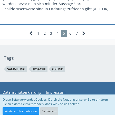
werden, bevor man sich mit der Aussage "ihre
Schilddrüsenwerte sind in Ordnung" zufrieden gibt.[/COLOR]
1
2
3
4
5
6
7
Tags
SAMMLUNG
URSACHE
GRUND
Datenschutzerklärung
Impressum
Diese Seite verwendet Cookies. Durch die Nutzung unserer Seite erklären
Sie sich damit einverstanden, dass wir Cookies setzen.
Community-Software:
WoltLab Suite™ 5.4.7
Weitere Informationen
Schließen