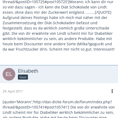
thread/&postID=105725#post105725']Morann, ich kann dir nur
so viel dazu sagen - ich kann die Diät Schokolade von Lindt
essen, ohne dass mir der Zuckerwert entgleist. ........[/QUOTE]
Aufgrund deines Postings habe ich mich mal näher mit der
Zusammensetzung der Diät-Schokoladen befasst und
festgestellt, dass es da wirklich ziemlich große Unterschiede
gibt. Die von dir erwähnte von Lindt scheint mir für Diabetiker
wirklich bekömmlicher zu sein, als andere Produkte. Habe mit
heute beim Discounter eine andere Sorte (Milka?)geguckt und
da war Fruchtzucker drin. Scheint mir nicht so gut. Interessant!
Elisabeth
Gast
29. April 2011
[quote='Morann','http://das-dicke-forum.de/forum/index.php?
thread/&postID=105741#post105741'] Die von dir erwähnte von
Lindt scheint mir für Diabetiker wirklich bekömmlicher zu sein,
als andere Produkte. Habe mit heute beim Discounter eine