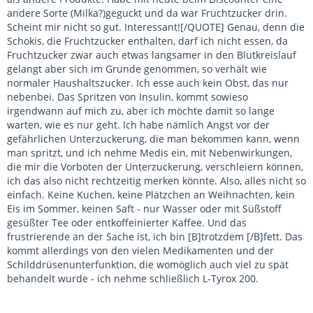
andere Sorte (Milka?)geguckt und da war Fruchtzucker drin.
Scheint mir nicht so gut. Interessant![/QUOTE] Genau, denn die
Schokis, die Fruchtzucker enthalten, darf ich nicht essen, da
Fruchtzucker zwar auch etwas langsamer in den Blutkreislauf
gelangt aber sich im Grunde genommen, so verhält wie
normaler Haushaltszucker. Ich esse auch kein Obst, das nur
nebenbei. Das Spritzen von Insulin, kommt sowieso
irgendwann auf mich zu, aber ich möchte damit so lange
warten, wie es nur geht. Ich habe nämlich Angst vor der
gefährlichen Unterzuckerung, die man bekommen kann, wenn
man spritzt, und ich nehme Medis ein, mit Nebenwirkungen,
die mir die Vorboten der Unterzuckerung, verschleiern können,
ich das also nicht rechtzeitig merken könnte. Also, alles nicht so
einfach. Keine Kuchen, keine Plätzchen an Weihnachten, kein
Eis im Sommer, keinen Saft - nur Wasser oder mit Süßstoff
gesüßter Tee oder entkoffeinierter Kaffee. Und das
frustrierende an der Sache ist, ich bin [B]trotzdem [/B]fett. Das
kommt allerdings von den vielen Medikamenten und der
Schilddrüsenunterfunktion, die womöglich auch viel zu spät
behandelt wurde - ich nehme schließlich L-Tyrox 200.