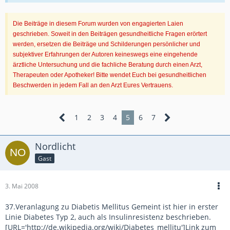
Die Beiträge in diesem Forum wurden von engagierten Laien
geschrieben. Soweit in den Beiträgen gesundheitliche Fragen erörtert
werden, ersetzen die Beiträge und Schilderungen persönlicher und
subjektiver Erfahrungen der Autoren keineswegs eine eingehende
ärztliche Untersuchung und die fachliche Beratung durch einen Arzt,
Therapeuten oder Apotheker! Bitte wendet Euch bei gesundheitlichen
Beschwerden in jedem Fall an den Arzt Eures Vertrauens.
1
2
3
4
5
6
7
Nordlicht
Gast
3. Mai 2008
37.Veranlagung zu Diabetis Mellitus Gemeint ist hier in erster
Linie Diabetes Typ 2, auch als Insulinresistenz beschrieben.
[URL='http://de.wikipedia.org/wiki/Diabetes_mellitu']Link zum