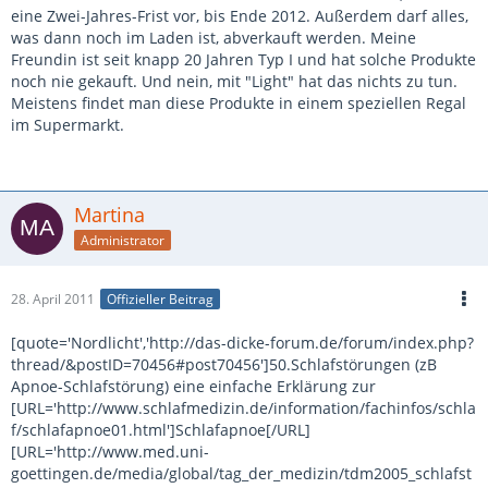
eine Zwei-Jahres-Frist vor, bis Ende 2012. Außerdem darf alles,
was dann noch im Laden ist, abverkauft werden. Meine
Freundin ist seit knapp 20 Jahren Typ I und hat solche Produkte
noch nie gekauft. Und nein, mit "Light" hat das nichts zu tun.
Meistens findet man diese Produkte in einem speziellen Regal
im Supermarkt.
Martina
Administrator
28. April 2011
Offizieller Beitrag
[quote='Nordlicht','http://das-dicke-forum.de/forum/index.php?
thread/&postID=70456#post70456']50.Schlafstörungen (zB
Apnoe-Schlafstörung) eine einfache Erklärung zur
[URL='http://www.schlafmedizin.de/information/fachinfos/schla
f/schlafapnoe01.html']Schlafapnoe[/URL]
[URL='http://www.med.uni-
goettingen.de/media/global/tag_der_medizin/tdm2005_schlafst