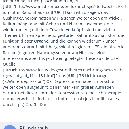
ich auch noch nicht). 74.Kaliummangel
[URL='http://www.medizinfo.de/endokrinologie/stoffwechsel/kal
ium.htm']Kaliumhaushalt[/URL] Dazu ist zu sagen, das
Cushing-Syndrom hatten wir ja schon weiter oben am Wickel.
Kalium hängt eng mit Gehirn und Nieren zusammen, die
wiederum eng mit dem Gewicht verknüpft sind (bei vielen
Themen). Ein entsprechend gestörter Kaliumhaushalt stört die
Funktion dieser Organe, und die können wiederum - unter
anderem - darauf mit Übergewicht reagieren... 75.klimatisierte
Räume (regen zu Nahrungsverzehr an) Hier mal eine
interessante, aber bis jetzt wenig belegte These aus de USA.
Quelle:
[URL='http://www.focus.de/gesundheit/ernaehrung/news/uebe
rgewicht_aid_111113.html']Focus[/URL] 76.Lichtmangel
(>„Winterdepression“) Ok, Depressionen habe ich ja schon
weiter oben aufgeführt, daher hier kein großes Aufheben
darum. Bei dieser Form der Depression ist eine Lichttherapie
normalerweise hilfreich. Ich hoffe ich hab jetzt endlich alles
durch :-p ;) Grüßle Dani
Pfundsweib