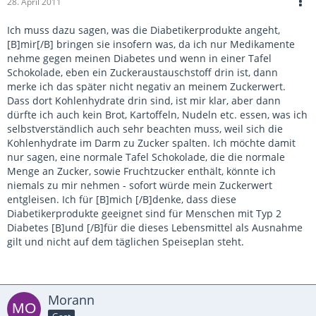
28. April 2011
Ich muss dazu sagen, was die Diabetikerprodukte angeht,
[B]mir[/B] bringen sie insofern was, da ich nur Medikamente
nehme gegen meinen Diabetes und wenn in einer Tafel
Schokolade, eben ein Zuckeraustauschstoff drin ist, dann
merke ich das später nicht negativ an meinem Zuckerwert.
Dass dort Kohlenhydrate drin sind, ist mir klar, aber dann
dürfte ich auch kein Brot, Kartoffeln, Nudeln etc. essen, was ich
selbstverständlich auch sehr beachten muss, weil sich die
Kohlenhydrate im Darm zu Zucker spalten. Ich möchte damit
nur sagen, eine normale Tafel Schokolade, die die normale
Menge an Zucker, sowie Fruchtzucker enthält, könnte ich
niemals zu mir nehmen - sofort würde mein Zuckerwert
entgleisen. Ich für [B]mich [/B]denke, dass diese
Diabetikerprodukte geeignet sind für Menschen mit Typ 2
Diabetes [B]und [/B]für die dieses Lebensmittel als Ausnahme
gilt und nicht auf dem täglichen Speiseplan steht.
Morann