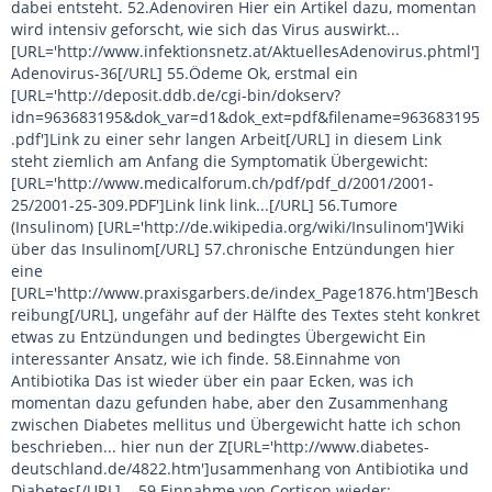
dabei entsteht. 52.Adenoviren Hier ein Artikel dazu, momentan
wird intensiv geforscht, wie sich das Virus auswirkt...
[URL='http://www.infektionsnetz.at/AktuellesAdenovirus.phtml']
Adenovirus-36[/URL] 55.Ödeme Ok, erstmal ein
[URL='http://deposit.ddb.de/cgi-bin/dokserv?
idn=963683195&dok_var=d1&dok_ext=pdf&filename=963683195
.pdf']Link zu einer sehr langen Arbeit[/URL] in diesem Link
steht ziemlich am Anfang die Symptomatik Übergewicht:
[URL='http://www.medicalforum.ch/pdf/pdf_d/2001/2001-
25/2001-25-309.PDF']Link link link...[/URL] 56.Tumore
(Insulinom) [URL='http://de.wikipedia.org/wiki/Insulinom']Wiki
über das Insulinom[/URL] 57.chronische Entzündungen hier
eine
[URL='http://www.praxisgarbers.de/index_Page1876.htm']Besch
reibung[/URL], ungefähr auf der Hälfte des Textes steht konkret
etwas zu Entzündungen und bedingtes Übergewicht Ein
interessanter Ansatz, wie ich finde. 58.Einnahme von
Antibiotika Das ist wieder über ein paar Ecken, was ich
momentan dazu gefunden habe, aber den Zusammenhang
zwischen Diabetes mellitus und Übergewicht hatte ich schon
beschrieben... hier nun der Z[URL='http://www.diabetes-
deutschland.de/4822.htm']usammenhang von Antibiotika und
Diabetes[/URL]... 59.Einnahme von Cortison wieder: