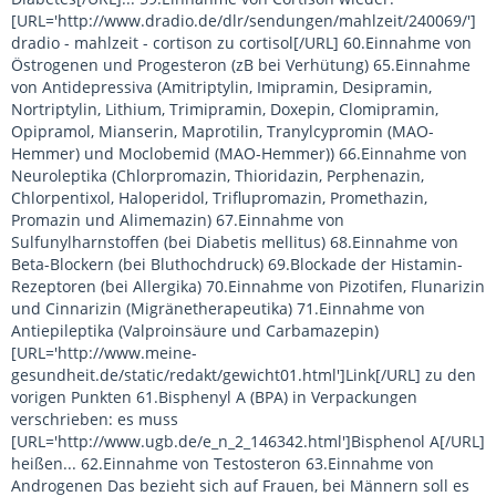
[URL='http://www.dradio.de/dlr/sendungen/mahlzeit/240069/']
dradio - mahlzeit - cortison zu cortisol[/URL] 60.Einnahme von
Östrogenen und Progesteron (zB bei Verhütung) 65.Einnahme
von Antidepressiva (Amitriptylin, Imipramin, Desipramin,
Nortriptylin, Lithium, Trimipramin, Doxepin, Clomipramin,
Opipramol, Mianserin, Maprotilin, Tranylcypromin (MAO-
Hemmer) und Moclobemid (MAO-Hemmer)) 66.Einnahme von
Neuroleptika (Chlorpromazin, Thioridazin, Perphenazin,
Chlorpentixol, Haloperidol, Triflupromazin, Promethazin,
Promazin und Alimemazin) 67.Einnahme von
Sulfunylharnstoffen (bei Diabetis mellitus) 68.Einnahme von
Beta-Blockern (bei Bluthochdruck) 69.Blockade der Histamin-
Rezeptoren (bei Allergika) 70.Einnahme von Pizotifen, Flunarizin
und Cinnarizin (Migränetherapeutika) 71.Einnahme von
Antiepileptika (Valproinsäure und Carbamazepin)
[URL='http://www.meine-
gesundheit.de/static/redakt/gewicht01.html']Link[/URL] zu den
vorigen Punkten 61.Bisphenyl A (BPA) in Verpackungen
verschrieben: es muss
[URL='http://www.ugb.de/e_n_2_146342.html']Bisphenol A[/URL]
heißen... 62.Einnahme von Testosteron 63.Einnahme von
Androgenen Das bezieht sich auf Frauen, bei Männern soll es