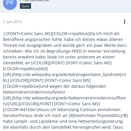
Gast
5. Juni 2010
:) [FONT=Comic Sans MS][COLOR=royalblue]Da ich mich als
Betroffene angsprochen fühle, habe ich diesen etwas älteren
Thread mal ausgegraben und würde gern ein paar Worte dazu
schreiben: Wie ich im Begrüßungs-FRED in meiner Vorstellung
bereits erwähnt habe, leide ich unter anderem an einem
Gendefekt, an [/COLOR][/FONT] [FONT=Comic Sans MS]
[COLOR=royalblue]AGS
[URL]http://de.wikipedia.org/wiki/Adrenogenitales_Syndrom[/U
RL] [/COLOR][/FONT] [FONT=Comic Sans MS]
[COLOR=royalblue]und wegen der daraus folgenden
Nebennierenrindeninssufizienz
[URL]http://de.wikipedia.org/wiki/Nebennierenrindeninsuffizie
nz[/URL][/COLOR][/FONT] [FONT=Comic Sans MS]
[COLOR=#4169e1]muss ich lebenslang Cortison einnehmen.
Darüberhinaus leide ich noch an [B]Hashimoto-Thyreoiditis,[/B]
habe Lymph- und Lipödeme und eine Fettverteilungsstörung,
die ebenfalls durch den Gendefekt hervorgerufen wird. Dazu