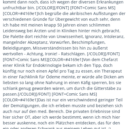
kommt dann noch, dass ich wegen der diversen Erkrankungen
unfruchtbar bin. [/COLOR][/FONT] [FONT=Comic Sans MS]
[COLOR=#4169e1]Ich begrüße die akribischen Auflistungen der
verschiedenen Gründe für Übergewicht von euch sehr, denn
ich habe mit meinen knapp 50 Jahren einen schlimmen
Leidensweg bei Ärzten und in Kliniken hinter mich gebracht.
Die Palette dort reichte von Unwissenheit, Ignoranz, Intoleranz,
mangelnder Akzeptanz, Vorwürfen, Beschimpfungen,
Beleidigungen, Missverständnissen bis hin zu äußerst
wertvollen - Achtung, Ironie! - Ratschlägen. [/COLOR][/FONT]
[FONT=Comic Sans MS][COLOR=#4169e1]Von dem Chefarzt
einer Klinik für Endokrinologie bekam ich den Tipp, doch
künftig nur noch einen Apfel pro Tag zu essen, ein Therapeut
in einer Fachklinik für Ödeme meinte, er würde alle Dicken am
liebsten so lang ohne Nahrung in einen Käfig sperren, bis sie
schlank genug geworden wären, um durch die Gitterstäbe zu
passen.[/COLOR][/FONT] [FONT=Comic Sans MS]
[COLOR=#4169e1]Das ist nur ein verschwindend geringer Teil
der Demütigungen, die ich erleben musste und beziehen sich
auch nur auf den med. Bereich. Die privaten Erlebnisse sind
hier sicher OT, aber ich werde bestimmt, wenn ich mich hier
besser auskenne, noch ein Plätzchen entdecken, das für den
ein oder anderen Schwank aus meinem Leben gut ist. :)