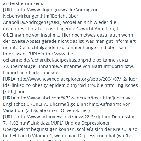
andersherum sein:
[URL='http://www.dopingnews.de/Androgene-
Nebenwirkungen.htm']Bericht über
Anabolika/Androgene[/URL] Wobei an sich wieder die
insulinresistenz für das steigende Gewicht Anteil trägt...
64.Einnahme von Insulin ... Hier noch etwas dazu: auch wenn
der zweite Absatz gerade nicht das ist, was man gut informiert
nennt. Die nachfolgenden zusammenhänge sind aber sehr
interessant [URL='http://www.die-
oelkanne.de/fachartikel/adipositas.php']die oelkanne[/URL]
72.übermäßige Einnahme/Aufnahme von Natriumfluorid bzw.
Fluorid hier leider nur was
[URL='http://www.newmediaexplorer.org/sepp/2004/07/12/fluor
ide_linked_to_obesity_epidemic_thyroid_trouble.htm']Englisches
[/URL] und
[URL='http://www.hbci.com/%7Ewenonah/toxic.htm']noch was
Englisches...[/URL] 73.übermäßige Einnahme/Aufnahme von
Vanadium (zB Sojabohnen, Olivenöl, Eier)
[URL='http://www.orthonews.net/news22-Skriptum-Depression-
7.11.02.htm']Link dazu[/URL] Und da Depressionen
Übergewicht begünstigen können, schließt sich der Kreis... also
hilft vllt auch Vitamin C, wenn man Depressionen hat (wußte