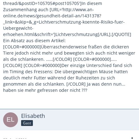
thread/&postID=105705#post105705']In diesem
Zusammenhang auch [URL='http://www.an-
online.de/news/gesundheit-detail-an/1431378?
_link=&skip=&_g=Lichtverschmutzung-koennte-Risiko-fuer-
Uebergewicht-
erhoehen.html&schrift=']Lichtverschmutzung[/URL].[/QUOTE]
Ein Absatz aus diesem Artikel:
[COLOR=#000000]Überraschenderweise fraßen die dickeren
Tiere jedoch nicht mehr und bewegten sich auch nicht weniger
als die schlankeren. ……[/COLOR] [COLOR=#000000]…..
[/COLOR] [COLOR=#000000]Der einzige Unterschied fand sich
im Timing des Fressens: Die übergewichtigen Mäuse hatten
deutlich mehr Futter während der Ruhezeiten zu sich
genommen als die schlanken. [/COLOR] Ja was denn nun...
haben sie mehr gefressen oder nicht ???
Elisabeth
Gast