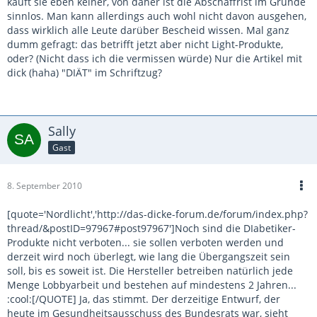
kauft sie eben keiner, von daher ist die Abschaffrist im Grunde
sinnlos. Man kann allerdings auch wohl nicht davon ausgehen,
dass wirklich alle Leute darüber Bescheid wissen. Mal ganz
dumm gefragt: das betrifft jetzt aber nicht Light-Produkte,
oder? (Nicht dass ich die vermissen würde) Nur die Artikel mit
dick (haha) "DIÄT" im Schriftzug?
Sally
Gast
8. September 2010
[quote='Nordlicht','http://das-dicke-forum.de/forum/index.php?
thread/&postID=97967#post97967']Noch sind die DIabetiker-
Produkte nicht verboten... sie sollen verboten werden und
derzeit wird noch überlegt, wie lang die Übergangszeit sein
soll, bis es soweit ist. Die Hersteller betreiben natürlich jede
Menge Lobbyarbeit und bestehen auf mindestens 2 Jahren...
:cool:[/QUOTE] Ja, das stimmt. Der derzeitige Entwurf, der
heute im Gesundheitsausschuss des Bundesrats war, sieht