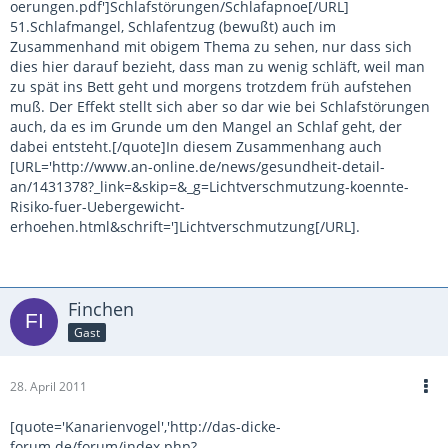
oerungen.pdf']Schlafstörungen/Schlafapnoe[/URL]
51.Schlafmangel, Schlafentzug (bewußt) auch im
Zusammenhand mit obigem Thema zu sehen, nur dass sich
dies hier darauf bezieht, dass man zu wenig schläft, weil man
zu spät ins Bett geht und morgens trotzdem früh aufstehen
muß. Der Effekt stellt sich aber so dar wie bei Schlafstörungen
auch, da es im Grunde um den Mangel an Schlaf geht, der
dabei entsteht.[/quote]In diesem Zusammenhang auch
[URL='http://www.an-online.de/news/gesundheit-detail-
an/1431378?_link=&skip=&_g=Lichtverschmutzung-koennte-
Risiko-fuer-Uebergewicht-
erhoehen.html&schrift=']Lichtverschmutzung[/URL].
Finchen
Gast
28. April 2011
[quote='Kanarienvogel','http://das-dicke-
forum.de/forum/index.php?