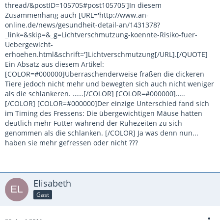
thread/&postID=105705#post105705']In diesem
Zusammenhang auch [URL='http://www.an-
online.de/news/gesundheit-detail-an/1431378?
_link=&skip=&_g=Lichtverschmutzung-koennte-Risiko-fuer-
Uebergewicht-
erhoehen.html&schrift=']Lichtverschmutzung[/URL].[/QUOTE]
Ein Absatz aus diesem Artikel:
[COLOR=#000000]Überraschenderweise fraßen die dickeren
Tiere jedoch nicht mehr und bewegten sich auch nicht weniger
als die schlankeren. ……[/COLOR] [COLOR=#000000]…..
[/COLOR] [COLOR=#000000]Der einzige Unterschied fand sich
im Timing des Fressens: Die übergewichtigen Mäuse hatten
deutlich mehr Futter während der Ruhezeiten zu sich
genommen als die schlanken. [/COLOR] Ja was denn nun...
haben sie mehr gefressen oder nicht ???
Elisabeth
Gast