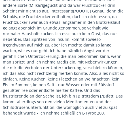
andere Sorte (Milka?)geguckt und da war Fruchtzucker drin.
Scheint mir nicht so gut. Interessant![/QUOTE] Genau, denn die
Schokis, die Fruchtzucker enthalten, darf ich nicht essen, da
Fruchtzucker zwar auch etwas langsamer in den Blutkreislauf
gelangt aber sich im Grunde genommen, so verhält wie
normaler Haushaltszucker. Ich esse auch kein Obst, das nur
nebenbei. Das Spritzen von Insulin, kommt sowieso
irgendwann auf mich zu, aber ich möchte damit so lange
warten, wie es nur geht. Ich habe nämlich Angst vor der
gefährlichen Unterzuckerung, die man bekommen kann, wenn
man spritzt, und ich nehme Medis ein, mit Nebenwirkungen,
die mir die Vorboten der Unterzuckerung, verschleiern können,
ich das also nicht rechtzeitig merken könnte. Also, alles nicht so
einfach. Keine Kuchen, keine Plätzchen an Weihnachten, kein
Eis im Sommer, keinen Saft - nur Wasser oder mit Süßstoff
gesüßter Tee oder entkoffeinierter Kaffee. Und das
frustrierende an der Sache ist, ich bin [B]trotzdem [/B]fett. Das
kommt allerdings von den vielen Medikamenten und der
Schilddrüsenunterfunktion, die womöglich auch viel zu spät
behandelt wurde - ich nehme schließlich L-Tyrox 200.