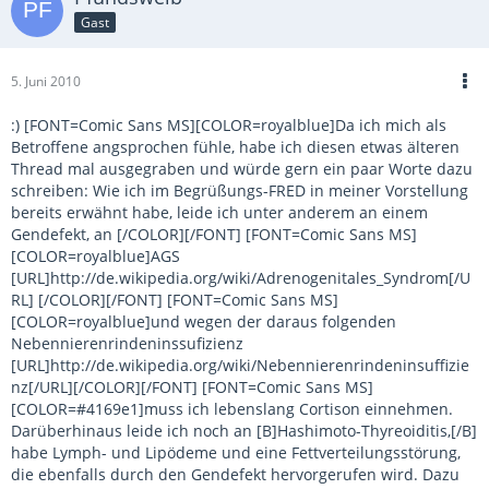
Gast
5. Juni 2010
:) [FONT=Comic Sans MS][COLOR=royalblue]Da ich mich als
Betroffene angsprochen fühle, habe ich diesen etwas älteren
Thread mal ausgegraben und würde gern ein paar Worte dazu
schreiben: Wie ich im Begrüßungs-FRED in meiner Vorstellung
bereits erwähnt habe, leide ich unter anderem an einem
Gendefekt, an [/COLOR][/FONT] [FONT=Comic Sans MS]
[COLOR=royalblue]AGS
[URL]http://de.wikipedia.org/wiki/Adrenogenitales_Syndrom[/U
RL] [/COLOR][/FONT] [FONT=Comic Sans MS]
[COLOR=royalblue]und wegen der daraus folgenden
Nebennierenrindeninssufizienz
[URL]http://de.wikipedia.org/wiki/Nebennierenrindeninsuffizie
nz[/URL][/COLOR][/FONT] [FONT=Comic Sans MS]
[COLOR=#4169e1]muss ich lebenslang Cortison einnehmen.
Darüberhinaus leide ich noch an [B]Hashimoto-Thyreoiditis,[/B]
habe Lymph- und Lipödeme und eine Fettverteilungsstörung,
die ebenfalls durch den Gendefekt hervorgerufen wird. Dazu