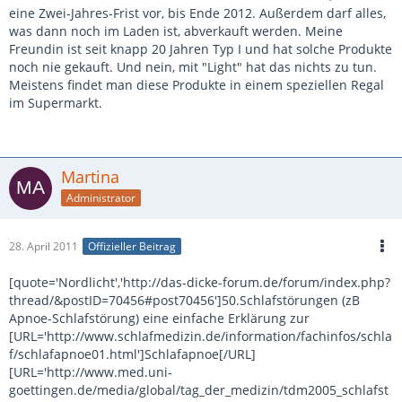
eine Zwei-Jahres-Frist vor, bis Ende 2012. Außerdem darf alles,
was dann noch im Laden ist, abverkauft werden. Meine
Freundin ist seit knapp 20 Jahren Typ I und hat solche Produkte
noch nie gekauft. Und nein, mit "Light" hat das nichts zu tun.
Meistens findet man diese Produkte in einem speziellen Regal
im Supermarkt.
Martina
Administrator
28. April 2011
Offizieller Beitrag
[quote='Nordlicht','http://das-dicke-forum.de/forum/index.php?
thread/&postID=70456#post70456']50.Schlafstörungen (zB
Apnoe-Schlafstörung) eine einfache Erklärung zur
[URL='http://www.schlafmedizin.de/information/fachinfos/schla
f/schlafapnoe01.html']Schlafapnoe[/URL]
[URL='http://www.med.uni-
goettingen.de/media/global/tag_der_medizin/tdm2005_schlafst