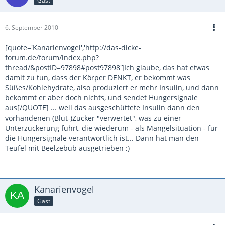
Gast
6. September 2010
[quote='Kanarienvogel','http://das-dicke-
forum.de/forum/index.php?
thread/&postID=97898#post97898']Ich glaube, das hat etwas
damit zu tun, dass der Körper DENKT, er bekommt was
Süßes/Kohlehydrate, also produziert er mehr Insulin, und dann
bekommt er aber doch nichts, und sendet Hungersignale
aus[/QUOTE] ... weil das ausgeschüttete Insulin dann den
vorhandenen (Blut-)Zucker "verwertet", was zu einer
Unterzuckerung führt, die wiederum - als Mangelsituation - für
die Hungersignale verantwortlich ist... Dann hat man den
Teufel mit Beelzebub ausgetrieben ;)
Kanarienvogel
Gast