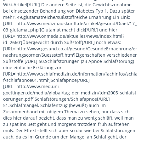
Wiki-Artikel[/URL] Die andere Seite ist, die Gewichtszunahme
bei einsetzender Behandlung von Diabetes Typ 1. Dazu später
mehr. 49.glutamatreiche/süßstoffreiche Ernährung Ein Link:
[URL='http://www.medizinauskunft.de/artikel/gesund/Diaet/17_
03_glutamat.php']Glutamat macht dick[/URL] und hier:
[URL='http://www.onmeda.de/aktuelles/news/index.html?
id=2660']Übergewicht durch Süßstoff[/URL] noch etwas:
[URL='http://www.gesund.co.at/gesund/GesundeErnaehrung/er
naehrungscorner/Suessstoff.htm']Eigenschaften verschiedener
Süßstoffe [/URL] 50.Schlafstörungen (zB Apnoe-Schlafstörung)
eine einfache Erklärung zur
[URL='http://www.schlafmedizin.de/information/fachinfos/schla
f/schlafapnoe01.html']Schlafapnoe[/URL]
[URL='http://www.med.uni-
goettingen.de/media/global/tag_der_medizin/tdm2005_schlafst
oerungen.pdf']Schlafstörungen/Schlafapnoe[/URL]
51.Schlafmangel, Schlafentzug (bewußt) auch im
Zusammenhand mit obigem Thema zu sehen, nur dass sich
dies hier darauf bezieht, dass man zu wenig schläft, weil man
zu spät ins Bett geht und morgens trotzdem früh aufstehen
muß. Der Effekt stellt sich aber so dar wie bei Schlafstörungen
auch, da es im Grunde um den Mangel an Schlaf geht, der