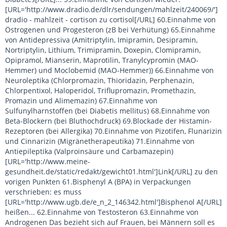
[URL='http://www.dradio.de/dlr/sendungen/mahlzeit/240069/']
dradio - mahlzeit - cortison zu cortisol[/URL] 60.Einnahme von
Östrogenen und Progesteron (zB bei Verhütung) 65.Einnahme
von Antidepressiva (Amitriptylin, Imipramin, Desipramin,
Nortriptylin, Lithium, Trimipramin, Doxepin, Clomipramin,
Opipramol, Mianserin, Maprotilin, Tranylcypromin (MAO-
Hemmer) und Moclobemid (MAO-Hemmer)) 66.Einnahme von
Neuroleptika (Chlorpromazin, Thioridazin, Perphenazin,
Chlorpentixol, Haloperidol, Triflupromazin, Promethazin,
Promazin und Alimemazin) 67.Einnahme von
Sulfunylharnstoffen (bei Diabetis mellitus) 68.Einnahme von
Beta-Blockern (bei Bluthochdruck) 69.Blockade der Histamin-
Rezeptoren (bei Allergika) 70.Einnahme von Pizotifen, Flunarizin
und Cinnarizin (Migränetherapeutika) 71.Einnahme von
Antiepileptika (Valproinsäure und Carbamazepin)
[URL='http://www.meine-
gesundheit.de/static/redakt/gewicht01.html']Link[/URL] zu den
vorigen Punkten 61.Bisphenyl A (BPA) in Verpackungen
verschrieben: es muss
[URL='http://www.ugb.de/e_n_2_146342.html']Bisphenol A[/URL]
heißen... 62.Einnahme von Testosteron 63.Einnahme von
Androgenen Das bezieht sich auf Frauen, bei Männern soll es