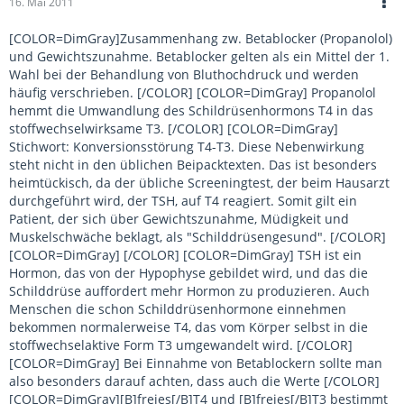
16. Mai 2011
[COLOR=DimGray]Zusammenhang zw. Betablocker (Propanolol)
und Gewichtszunahme. Betablocker gelten als ein Mittel der 1.
Wahl bei der Behandlung von Bluthochdruck und werden
häufig verschrieben. [/COLOR] [COLOR=DimGray] Propanolol
hemmt die Umwandlung des Schildrüsenhormons T4 in das
stoffwechselwirksame T3. [/COLOR] [COLOR=DimGray]
Stichwort: Konversionsstörung T4-T3. Diese Nebenwirkung
steht nicht in den üblichen Beipacktexten. Das ist besonders
heimtückisch, da der übliche Screeningtest, der beim Hausarzt
durchgeführt wird, der TSH, auf T4 reagiert. Somit gilt ein
Patient, der sich über Gewichtszunahme, Müdigkeit und
Muskelschwäche beklagt, als "Schilddrüsengesund". [/COLOR]
[COLOR=DimGray] [/COLOR] [COLOR=DimGray] TSH ist ein
Hormon, das von der Hypophyse gebildet wird, und das die
Schilddrüse auffordert mehr Hormon zu produzieren. Auch
Menschen die schon Schilddrüsenhormone einnehmen
bekommen normalerweise T4, das vom Körper selbst in die
stoffwechselaktive Form T3 umgewandelt wird. [/COLOR]
[COLOR=DimGray] Bei Einnahme von Betablockern sollte man
also besonders darauf achten, dass auch die Werte [/COLOR]
[COLOR=DimGray][B]freies[/B]T4 und [B]freies[/B]T3 bestimmt