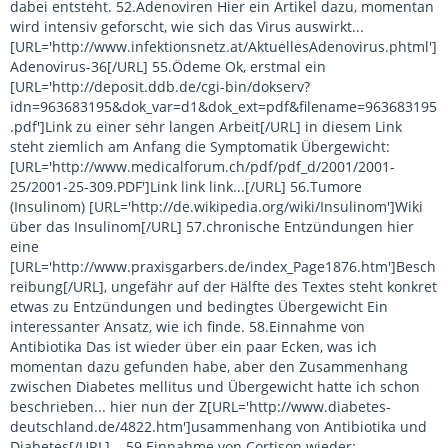
dabei entsteht. 52.Adenoviren Hier ein Artikel dazu, momentan
wird intensiv geforscht, wie sich das Virus auswirkt...
[URL='http://www.infektionsnetz.at/AktuellesAdenovirus.phtml']
Adenovirus-36[/URL] 55.Ödeme Ok, erstmal ein
[URL='http://deposit.ddb.de/cgi-bin/dokserv?
idn=963683195&dok_var=d1&dok_ext=pdf&filename=963683195
.pdf']Link zu einer sehr langen Arbeit[/URL] in diesem Link
steht ziemlich am Anfang die Symptomatik Übergewicht:
[URL='http://www.medicalforum.ch/pdf/pdf_d/2001/2001-
25/2001-25-309.PDF']Link link link...[/URL] 56.Tumore
(Insulinom) [URL='http://de.wikipedia.org/wiki/Insulinom']Wiki
über das Insulinom[/URL] 57.chronische Entzündungen hier
eine
[URL='http://www.praxisgarbers.de/index_Page1876.htm']Besch
reibung[/URL], ungefähr auf der Hälfte des Textes steht konkret
etwas zu Entzündungen und bedingtes Übergewicht Ein
interessanter Ansatz, wie ich finde. 58.Einnahme von
Antibiotika Das ist wieder über ein paar Ecken, was ich
momentan dazu gefunden habe, aber den Zusammenhang
zwischen Diabetes mellitus und Übergewicht hatte ich schon
beschrieben... hier nun der Z[URL='http://www.diabetes-
deutschland.de/4822.htm']usammenhang von Antibiotika und
Diabetes[/URL]... 59.Einnahme von Cortison wieder: