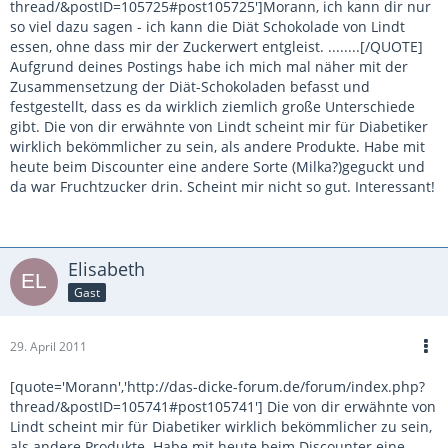
thread/&postID=105725#post105725']Morann, ich kann dir nur
so viel dazu sagen - ich kann die Diät Schokolade von Lindt
essen, ohne dass mir der Zuckerwert entgleist. ........[/QUOTE]
Aufgrund deines Postings habe ich mich mal näher mit der
Zusammensetzung der Diät-Schokoladen befasst und
festgestellt, dass es da wirklich ziemlich große Unterschiede
gibt. Die von dir erwähnte von Lindt scheint mir für Diabetiker
wirklich bekömmlicher zu sein, als andere Produkte. Habe mit
heute beim Discounter eine andere Sorte (Milka?)geguckt und
da war Fruchtzucker drin. Scheint mir nicht so gut. Interessant!
Elisabeth
Gast
29. April 2011
[quote='Morann','http://das-dicke-forum.de/forum/index.php?
thread/&postID=105741#post105741'] Die von dir erwähnte von
Lindt scheint mir für Diabetiker wirklich bekömmlicher zu sein,
als andere Produkte. Habe mit heute beim Discounter eine