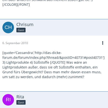
[/COLOR][/FONT]
Chrisum
Gast
6. September 2010
[quote='Cassandra','http://das-dicke-
forum.de/forum/index.php?thread/&postID=40731#post40731']
3) Lightprodukte 4) Süßstoffe [/QUOTE] Was wäre an
Lightprodukten außer, dass sie oft Süßstoffe enthalten, ein
Grund fürs Übergewicht? Dass man mehr davon essen muss,
um satt zu werden, und dadurch (mehr) zunimmt?
Rita
Gast