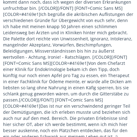
kommt dann noch, dass ich wegen der diversen Erkrankungen
unfruchtbar bin. [/COLOR][/FONT] [FONT=Comic Sans MS]
[COLOR=#4169e1]Ich begrüße die akribischen Auflistungen der
verschiedenen Gründe für Übergewicht von euch sehr, denn
ich habe mit meinen knapp 50 Jahren einen schlimmen
Leidensweg bei Ärzten und in Kliniken hinter mich gebracht.
Die Palette dort reichte von Unwissenheit, Ignoranz, Intoleranz,
mangelnder Akzeptanz, Vorwürfen, Beschimpfungen,
Beleidigungen, Missverständnissen bis hin zu äußerst
wertvollen - Achtung, Ironie! - Ratschlägen. [/COLOR][/FONT]
[FONT=Comic Sans MS][COLOR=#4169e1]Von dem Chefarzt
einer Klinik für Endokrinologie bekam ich den Tipp, doch
künftig nur noch einen Apfel pro Tag zu essen, ein Therapeut
in einer Fachklinik für Ödeme meinte, er würde alle Dicken am
liebsten so lang ohne Nahrung in einen Käfig sperren, bis sie
schlank genug geworden wären, um durch die Gitterstäbe zu
passen.[/COLOR][/FONT] [FONT=Comic Sans MS]
[COLOR=#4169e1]Das ist nur ein verschwindend geringer Teil
der Demütigungen, die ich erleben musste und beziehen sich
auch nur auf den med. Bereich. Die privaten Erlebnisse sind
hier sicher OT, aber ich werde bestimmt, wenn ich mich hier
besser auskenne, noch ein Plätzchen entdecken, das für den
ein oder anderen Schwank aus meinem Leben gut ist. :)