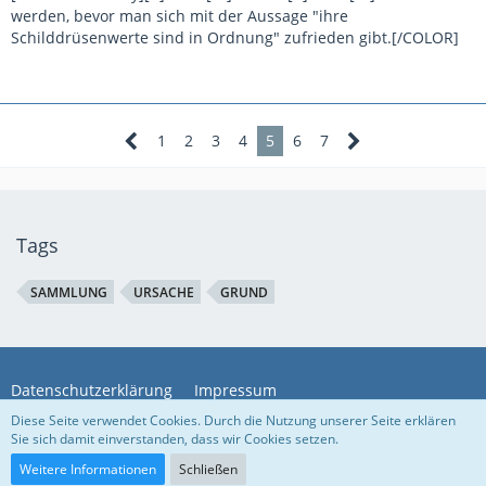
werden, bevor man sich mit der Aussage "ihre
Schilddrüsenwerte sind in Ordnung" zufrieden gibt.[/COLOR]
1
2
3
4
5
6
7
Tags
SAMMLUNG
URSACHE
GRUND
Datenschutzerklärung
Impressum
Diese Seite verwendet Cookies. Durch die Nutzung unserer Seite erklären
Sie sich damit einverstanden, dass wir Cookies setzen.
Community-Software:
WoltLab Suite™ 5.4.7
Weitere Informationen
Schließen