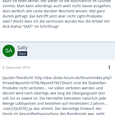
kauft sie eben keiner, von daher ist die Abschaffrist im Grunde
sinnlos. Man kann allerdings auch wohl nicht davon ausgehen,
dass wirklich alle Leute darüber Bescheid wissen. Mal ganz
dumm gefragt: das betrifft jetzt aber nicht Light-Produkte,
oder? (Nicht dass ich die vermissen würde) Nur die Artikel mit
dick (haha) "DIÄT" im Schriftzug?
Sally
Gast
8. September 2010
[quote='Nordlicht','http://das-dicke-forum.de/forum/index.php?
thread/&postID=97967#post97967']Noch sind die DIabetiker-
Produkte nicht verboten... sie sollen verboten werden und
derzeit wird noch überlegt, wie lang die Übergangszeit sein
soll, bis es soweit ist. Die Hersteller betreiben natürlich jede
Menge Lobbyarbeit und bestehen auf mindestens 2 Jahren...
:cool:[/QUOTE] Ja, das stimmt. Der derzeitige Entwurf, der
heute im Gesundheitsausschuss des Bundesrats war, sieht