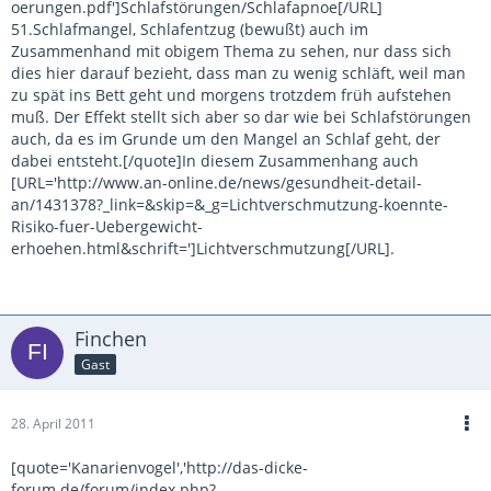
oerungen.pdf']Schlafstörungen/Schlafapnoe[/URL]
51.Schlafmangel, Schlafentzug (bewußt) auch im
Zusammenhand mit obigem Thema zu sehen, nur dass sich
dies hier darauf bezieht, dass man zu wenig schläft, weil man
zu spät ins Bett geht und morgens trotzdem früh aufstehen
muß. Der Effekt stellt sich aber so dar wie bei Schlafstörungen
auch, da es im Grunde um den Mangel an Schlaf geht, der
dabei entsteht.[/quote]In diesem Zusammenhang auch
[URL='http://www.an-online.de/news/gesundheit-detail-
an/1431378?_link=&skip=&_g=Lichtverschmutzung-koennte-
Risiko-fuer-Uebergewicht-
erhoehen.html&schrift=']Lichtverschmutzung[/URL].
Finchen
Gast
28. April 2011
[quote='Kanarienvogel','http://das-dicke-
forum.de/forum/index.php?