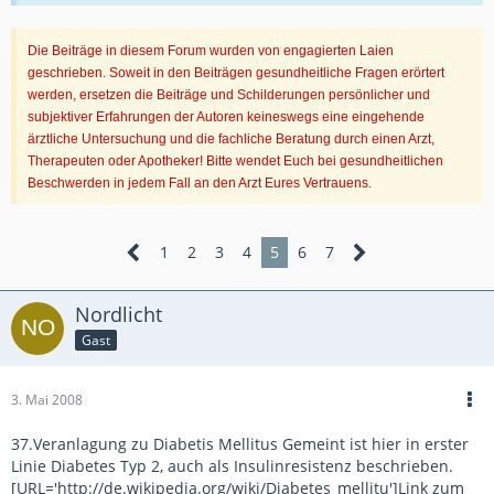
Die Beiträge in diesem Forum wurden von engagierten Laien
geschrieben. Soweit in den Beiträgen gesundheitliche Fragen erörtert
werden, ersetzen die Beiträge und Schilderungen persönlicher und
subjektiver Erfahrungen der Autoren keineswegs eine eingehende
ärztliche Untersuchung und die fachliche Beratung durch einen Arzt,
Therapeuten oder Apotheker! Bitte wendet Euch bei gesundheitlichen
Beschwerden in jedem Fall an den Arzt Eures Vertrauens.
1
2
3
4
5
6
7
Nordlicht
Gast
3. Mai 2008
37.Veranlagung zu Diabetis Mellitus Gemeint ist hier in erster
Linie Diabetes Typ 2, auch als Insulinresistenz beschrieben.
[URL='http://de.wikipedia.org/wiki/Diabetes_mellitu']Link zum