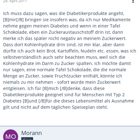
28. April 2011
Ich muss dazu sagen, was die Diabetikerprodukte angeht,
[B]mir[/B] bringen sie insofern was, da ich nur Medikamente
nehme gegen meinen Diabetes und wenn in einer Tafel
Schokolade, eben ein Zuckeraustauschstoff drin ist, dann
merke ich das später nicht negativ an meinem Zuckerwert.
Dass dort Kohlenhydrate drin sind, ist mir klar, aber dann
dürfte ich auch kein Brot, Kartoffeln, Nudeln etc. essen, was ich
selbstverständlich auch sehr beachten muss, weil sich die
Kohlenhydrate im Darm zu Zucker spalten. Ich möchte damit
nur sagen, eine normale Tafel Schokolade, die die normale
Menge an Zucker, sowie Fruchtzucker enthält, könnte ich
niemals zu mir nehmen - sofort würde mein Zuckerwert
entgleisen. Ich für [B]mich [/B]denke, dass diese
Diabetikerprodukte geeignet sind für Menschen mit Typ 2
Diabetes [B]und [/B]für die dieses Lebensmittel als Ausnahme
gilt und nicht auf dem täglichen Speiseplan steht.
Morann