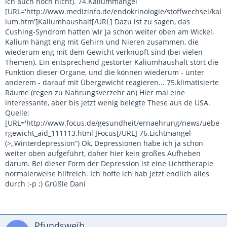
ich auch noch nicht). 74.Kaliummangel
[URL='http://www.medizinfo.de/endokrinologie/stoffwechsel/kal
ium.htm']Kaliumhaushalt[/URL] Dazu ist zu sagen, das
Cushing-Syndrom hatten wir ja schon weiter oben am Wickel.
Kalium hängt eng mit Gehirn und Nieren zusammen, die
wiederum eng mit dem Gewicht verknüpft sind (bei vielen
Themen). Ein entsprechend gestörter Kaliumhaushalt stört die
Funktion dieser Organe, und die können wiederum - unter
anderem - darauf mit Übergewicht reagieren... 75.klimatisierte
Räume (regen zu Nahrungsverzehr an) Hier mal eine
interessante, aber bis jetzt wenig belegte These aus de USA.
Quelle:
[URL='http://www.focus.de/gesundheit/ernaehrung/news/uebe
rgewicht_aid_111113.html']Focus[/URL] 76.Lichtmangel
(>„Winterdepression“) Ok, Depressionen habe ich ja schon
weiter oben aufgeführt, daher hier kein großes Aufheben
darum. Bei dieser Form der Depression ist eine Lichttherapie
normalerweise hilfreich. Ich hoffe ich hab jetzt endlich alles
durch :-p ;) Grüßle Dani
Pfundsweib