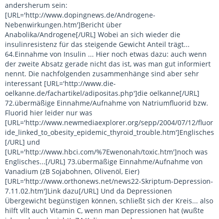
andersherum sein:
[URL='http://www.dopingnews.de/Androgene-
Nebenwirkungen.htm']Bericht über
Anabolika/Androgene[/URL] Wobei an sich wieder die
insulinresistenz für das steigende Gewicht Anteil trägt...
64.Einnahme von Insulin ... Hier noch etwas dazu: auch wenn
der zweite Absatz gerade nicht das ist, was man gut informiert
nennt. Die nachfolgenden zusammenhänge sind aber sehr
interessant [URL='http://www.die-
oelkanne.de/fachartikel/adipositas.php']die oelkanne[/URL]
72.übermäßige Einnahme/Aufnahme von Natriumfluorid bzw.
Fluorid hier leider nur was
[URL='http://www.newmediaexplorer.org/sepp/2004/07/12/fluor
ide_linked_to_obesity_epidemic_thyroid_trouble.htm']Englisches
[/URL] und
[URL='http://www.hbci.com/%7Ewenonah/toxic.htm']noch was
Englisches...[/URL] 73.übermäßige Einnahme/Aufnahme von
Vanadium (zB Sojabohnen, Olivenöl, Eier)
[URL='http://www.orthonews.net/news22-Skriptum-Depression-
7.11.02.htm']Link dazu[/URL] Und da Depressionen
Übergewicht begünstigen können, schließt sich der Kreis... also
hilft vllt auch Vitamin C, wenn man Depressionen hat (wußte