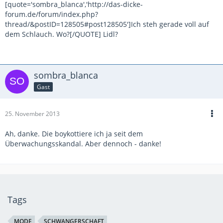
[quote='sombra_blanca','http://das-dicke-
forum.de/forum/index.php?
thread/&postID=128505#post128505']Ich steh gerade voll auf
dem Schlauch. Wo?[/QUOTE] Lidl?
sombra_blanca
Gast
25. November 2013
Ah, danke. Die boykottiere ich ja seit dem
Überwachungsskandal. Aber dennoch - danke!
Tags
MODE
SCHWANGERSCHAFT