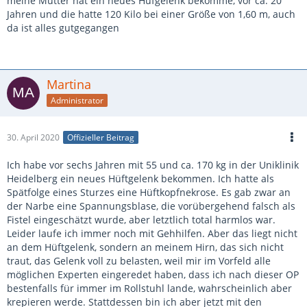
meine Mutter hat ein neues Hüfgelenk bekomme, vor ca. 20
Jahren und die hatte 120 Kilo bei einer Größe von 1,60 m, auch
da ist alles gutgegangen
Martina
Administrator
30. April 2020
Offizieller Beitrag
Ich habe vor sechs Jahren mit 55 und ca. 170 kg in der Uniklinik
Heidelberg ein neues Hüftgelenk bekommen. Ich hatte als
Spätfolge eines Sturzes eine Hüftkopfnekrose. Es gab zwar an
der Narbe eine Spannungsblase, die vorübergehend falsch als
Fistel eingeschätzt wurde, aber letztlich total harmlos war.
Leider laufe ich immer noch mit Gehhilfen. Aber das liegt nicht
an dem Hüftgelenk, sondern an meinem Hirn, das sich nicht
traut, das Gelenk voll zu belasten, weil mir im Vorfeld alle
möglichen Experten eingeredet haben, dass ich nach dieser OP
bestenfalls für immer im Rollstuhl lande, wahrscheinlich aber
krepieren werde. Stattdessen bin ich aber jetzt mit den